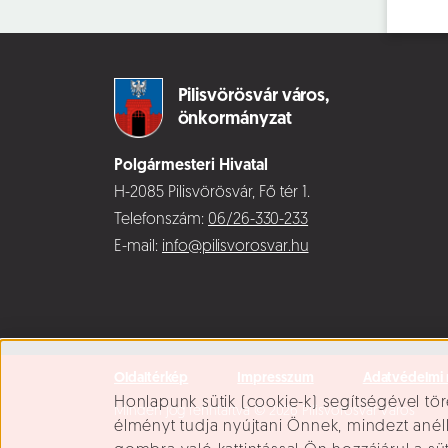
Pilisvörösvár város,
önkormányzat
Polgármesteri Hivatal
H-2085 Pilisvörösvár, Fő tér 1.
Telefonszám:
06/26-330-233
E-mail:
info@pilisvorosvar.hu
Oldaltérkép
Impresszum
Adatvédelmi 
Süti beállítások
Honlapunk sütik (cookie-k) segítségével tör
Minden jog fenntartva © 2026 Pilisvörösvár Város
élményt tudja nyújtani Önnek, mindezt ané