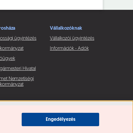
rosháza
Vállalkozóknak
ossági ügyintézés
Vállalkozói ügyintézés
kormányzat
Információk - Adók
óügyek
gármesteri Hivatal
met Nemzetiségi
kormányzat
Engedélyezés