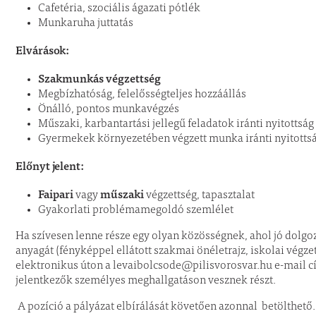
Cafetéria, szociális ágazati pótlék
Munkaruha juttatás
Elvárások:
Szakmunkás végzettség
Megbízhatóság, felelősségteljes hozzáállás
Önálló, pontos munkavégzés
Műszaki, karbantartási jellegű feladatok iránti nyitottság
Gyermekek környezetében végzett munka iránti nyitotts
Előnyt jelent:
Faipari
műszaki
vagy
végzettség, tapasztalat
Gyakorlati problémamegoldó szemlélet
Ha szívesen lenne része egy olyan közösségnek, ahol jó dolgoz
anyagát (fényképpel ellátott szakmai önéletrajz, iskolai végze
elektronikus úton a levaibolcsode@pilisvorosvar.hu e-mail c
jelentkezők személyes meghallgatáson vesznek részt.
A pozíció a pályázat elbírálását követően azonnal betölthető