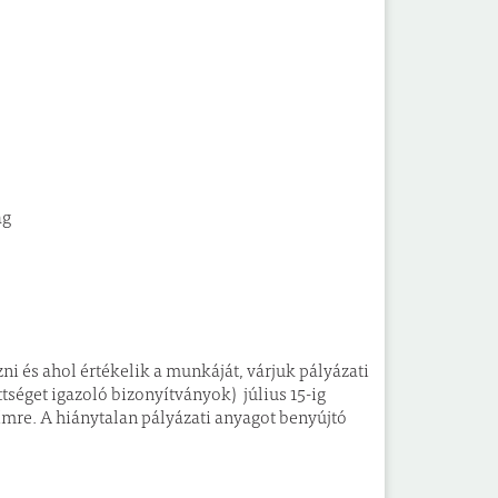
ág
ni és ahol értékelik a munkáját, várjuk pályázati
ttséget igazoló bizonyítványok) július 15-ig
ímre. A hiánytalan pályázati anyagot benyújtó
.