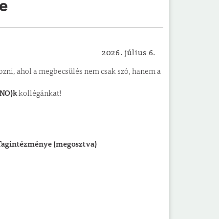
e
2026. július 6.
Intézményi állásajánlatok
ni, ahol a megbecsülés nem csak szó, hanem a
(NO)k
kollégánkat!
s Tagintézménye (megosztva)