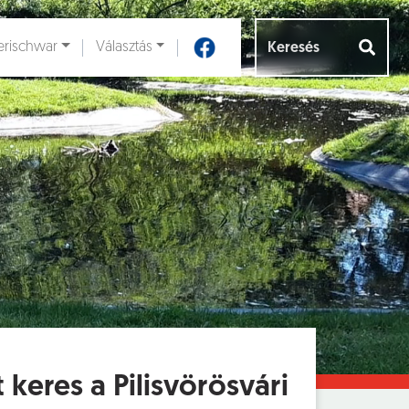
rischwar
Választás
Aloldalak [
]
eres a Pilisvörösvári