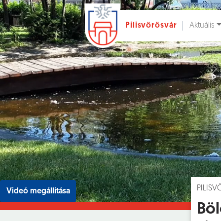
Aktuális
Pilisvörösvár
Ugrás a fő tartalomhoz
Hírek [
]
Esem
PILIS
Videó megállítása
Böl