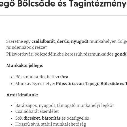
egő Bölcsőde és Tagintézmény
családbarát
derűs
nyugodt
Szeretne egy
,
,
munkahelyen dolgoz
mindennapok része?
gond
Pilisvörösvári bölcsődéinkbe keressük részmunkaidős
Munkakör jellege:
20 óra
Részmunkaidő, heti
Pilisvörösvári Tipegő Bölcsőde é
Munkavégzés helye:
Amit kínálunk:
Barátságos, nyugodt, támogató munkahelyi légkör
Családbarát szemlélet
dicséret
bátorítás
Sok
,
és odafigyelés
Hosszú távú, stabil munkalehetőség