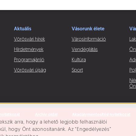
Aktuális
Vásorunk élete
Vá
Vörösvári hírek
Városinformáció
Lak
Hírdetmények
Vendéglátás
Ön
Programajánló
Kultúra
Ad
Vörösvári újság
Sport
Pol
Né
Ön
nyilatkozat
Archív oldal
Akadálymentesítési nyilatkozat
ekszik arra, hogy a lehető legjobb felhasználói
lkül, hogy Önt azonosítanánk. Az “Engedélyezés”