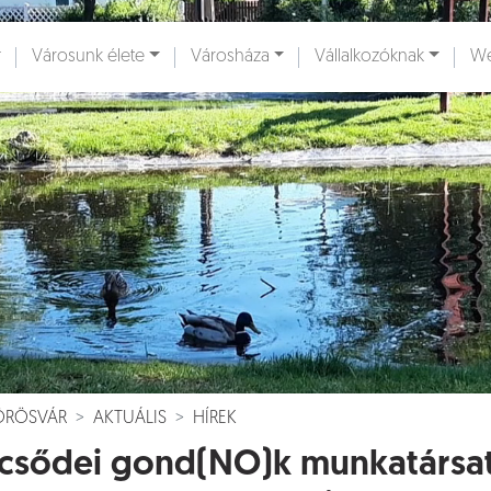
Városunk élete
Városháza
Vállalkozóknak
We
ények [
]
Dokumentumok [
]
VÖRÖSVÁR
AKTUÁLIS
HÍREK
csődei gond(NO)k munkatársat k