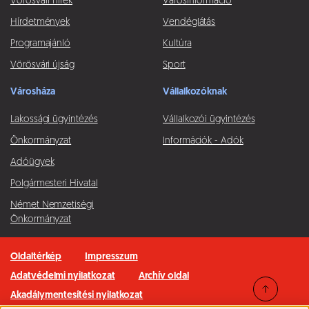
Vörösvári hírek
Városinformáció
Hírdetmények
Vendéglátás
Programajánló
Kultúra
Vörösvári újság
Sport
Városháza
Vállalkozóknak
Lakossági ügyintézés
Vállalkozói ügyintézés
Önkormányzat
Információk - Adók
Adóügyek
Polgármesteri Hivatal
Német Nemzetiségi
Önkormányzat
Oldaltérkép
Impresszum
Adatvédelmi nyilatkozat
Archív oldal
Akadálymentesítési nyilatkozat