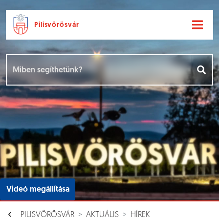
Pilisvörösvár
Ugrás a fő tartalomhoz
Hírek [
]
Események [
]
Dokumentumok [
]
Aloldalak [
]
Videó megállítása
PILISVÖRÖSVÁR
AKTUÁLIS
HÍREK