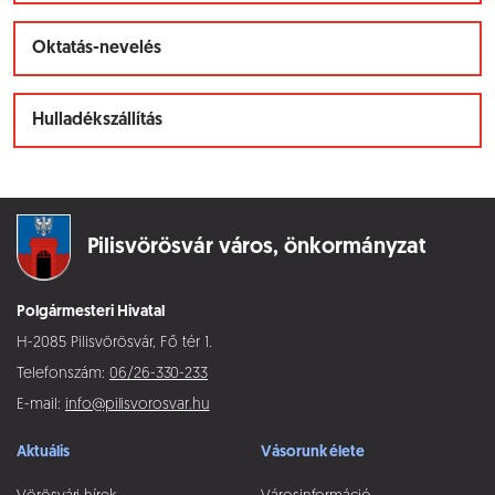
Oktatás-nevelés
Hulladékszállítás
Pilisvörösvár város,
önkormányzat
Polgármesteri Hivatal
H-2085 Pilisvörösvár, Fő tér 1.
Telefonszám:
06/26-330-233
E-mail:
info@pilisvorosvar.hu
Aktuális
Vásorunk élete