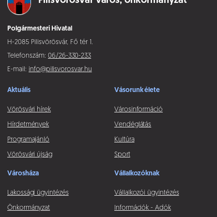
Pilisvörösvár város,
önkormányzat
Polgármesteri Hivatal
H-2085 Pilisvörösvár, Fő tér 1.
Telefonszám:
06/26-330-233
E-mail:
info@pilisvorosvar.hu
Aktuális
Vásorunk élete
Vörösvári hírek
Városinformáció
Hírdetmények
Vendéglátás
Programajánló
Kultúra
Vörösvári újság
Sport
Városháza
Vállalkozóknak
Lakossági ügyintézés
Vállalkozói ügyintézés
Önkormányzat
Információk - Adók