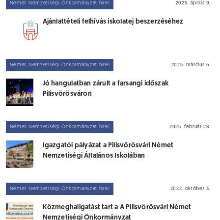
Német Nemzetiségi Önkormányzat hírei
2025. április 9.
Ajánlattételi felhívás iskolatej beszerzéséhez
Német Nemzetiségi Önkormányzat hírei
2025. március 6.
Jó hangulatban zárult a farsangi időszak
Pilisvörösváron
Német Nemzetiségi Önkormányzat hírei
2025. február 28.
Igazgatói pályázat a Pilisvörösvári Német
Nemzetiségi Általános Iskolában
Német Nemzetiségi Önkormányzat hírei
2022. október 3.
Közmeghallgatást tart a A Pilisvörösvári Német
Nemzetiségi Önkormányzat