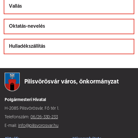
Vallás
Oktatás-nevelés
Hulladékszállítás
Pilisvörösvár város,
önkormányzat
Polgármesteri Hivatal
H-2085 Pilisvörösvár, Fő tér 1.
Telefonszám:
06/26-330-233
E-mail:
info@pilisvorosvar.hu