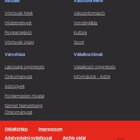
Aktuális
Vásorunk élete
Vörösvári hírek
Városinformáció
Hírdetmények
Vendéglátás
Programajánló
Kultúra
Vörösvári újság
Sport
Városháza
Vállalkozóknak
Lakossági ügyintézés
Vállalkozói ügyintézés
Önkormányzat
Információk - Adók
Adóügyek
Polgármesteri Hivatal
Német Nemzetiségi
Önkormányzat
Oldaltérkép
Impresszum
Adatvédelmi nyilatkozat
Archív oldal