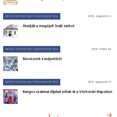
Német Nemzetiségi Önkormányzat hírei
2022. augusztus 4.
Átadják a megújult Sváb sarkot
Német Nemzetiségi Önkormányzat hírei
2022. május 30.
Búcsúzunk a májusfától
Német Nemzetiségi Önkormányzat hírei
2021. augusztus 17.
Rangos szakmai díjakat adtak át a Vörösvári Napokon
1
2