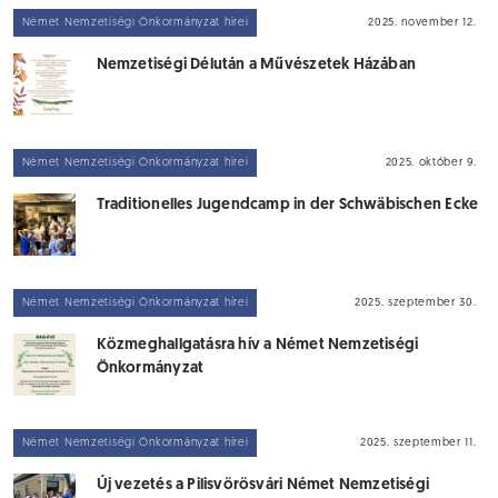
Német Nemzetiségi Önkormányzat hírei
2025. november 12.
Nemzetiségi Délután a Művészetek Házában
Német Nemzetiségi Önkormányzat hírei
2025. október 9.
Traditionelles Jugendcamp in der Schwäbischen Ecke
Német Nemzetiségi Önkormányzat hírei
2025. szeptember 30.
Közmeghallgatásra hív a Német Nemzetiségi
Önkormányzat
Német Nemzetiségi Önkormányzat hírei
2025. szeptember 11.
Új vezetés a Pilisvörösvári Német Nemzetiségi