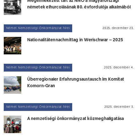
Megemlékezést tart az NNÖ a magyarországi
németek elhurcolásának 80. évfordulója alkalmából
Német Nemzetiségi Önkormányzat hírei
2025. december 23.
Nationalitätennachmittag in Werischwar – 2025
Német Nemzetiségi Önkormányzat hírei
2025. december 4.
Überregionaler Erfahrungsaustausch im Komitat
Komorn-Gran
Német Nemzetiségi Önkormányzat hírei
2025. december 3.
A nemzetiségi önkormányzat közmeghallgatása