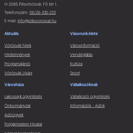
H-2085 Pilisvörösvár, Fő tér 1.
Telefonszám:
06/26-330-233
E-mail:
info@pilisvorosvar.hu
Aktuális
Vásorunk élete
Vörösvári hírek
Városinformáció
Hírdetmények
Vendéglátás
Programajánló
Kultúra
Vörösvári újság
Sport
Városháza
Vállalkozóknak
Lakossági ügyintézés
Vállalkozói ügyintézés
Önkormányzat
Információk - Adók
Adóügyek
Polgármesteri Hivatal