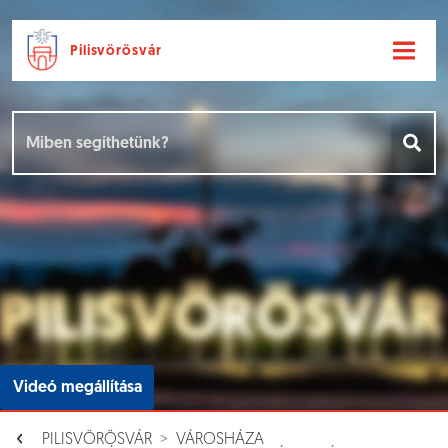
Pilisvörösvár
Ugrás a fő tartalomhoz
Hírek [
]
Események [
]
Dokumentumok [
]
Aloldalak [
]
Videó megállítása
PILISVÖRÖSVÁR
VÁROSHÁZA