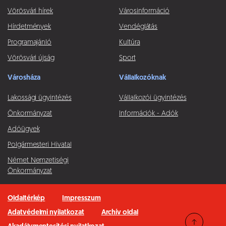
Vörösvári hírek
Városinformáció
Hírdetmények
Vendéglátás
Programajánló
Kultúra
Vörösvári újság
Sport
Városháza
Vállalkozóknak
Lakossági ügyintézés
Vállalkozói ügyintézés
Önkormányzat
Információk - Adók
Adóügyek
Polgármesteri Hivatal
Német Nemzetiségi
Önkormányzat
Oldaltérkép
Impresszum
Adatvédelmi nyilatkozat
Archív oldal