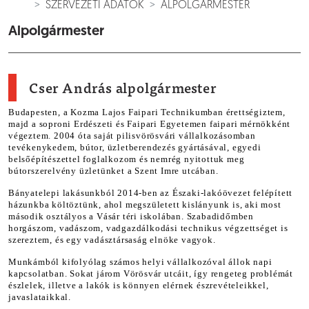
SZERVEZETI ADATOK
ALPOLGÁRMESTER
Alpolgármester
Cser András alpolgármester
Budapesten, a Kozma Lajos Faipari Technikumban érettségiztem,
majd a soproni Erdészeti és Faipari Egyetemen faipari mérnökként
végeztem
.
2004 óta saját pilisvörösvári vállalkozásomban
tevékenykedem, bútor, üzletberendezés gyártásával, egyedi
belsőépítészettel foglalkozom és nemrég nyitottuk meg
bútorszerelvény üzletünket a Szent Imre utcában.
Bányatelepi lakásunkból 2014-ben az Északi-lakóövezet felépített
házunkba költöztünk, ahol megszületett kislányunk is, aki most
második osztályos a Vásár téri iskolában. Szabadidőmben
horgászom, vadászom, vadgazdálkodási technikus végzettséget is
szereztem, és egy vadásztársaság elnöke vagyok.
Munkámból kifolyólag számos helyi vállalkozóval állok napi
kapcsolatban. Sokat járom Vörösvár utcáit, így rengeteg problémát
észlelek, illetve a lakók is könnyen elérnek észrevételeikkel,
javaslataikkal.