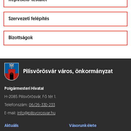
Képviselő-testület
Szervezeti felépítés
Bizottságok
Pilisvörösvár város,
önkormányzat
Polgármesteri Hivatal
H-2085 Pilisvörösvár, Fő tér 1.
Telefonszám:
06/26-330-233
E-mail:
info@pilisvorosvar.hu
Aktuális
Vásorunk élete