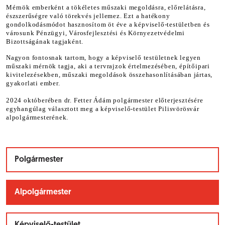
Mérnök emberként a tökéletes műszaki megoldásra, előrelátásra,
észszerűségre való törekvés jellemez. Ezt a hatékony
gondolkodásmódot hasznosítom öt éve a képviselő-testületben és
városunk Pénzügyi, Városfejlesztési és Környezetvédelmi
Bizottságának tagjaként.
Nagyon fontosnak tartom, hogy a képviselő testületnek legyen
műszaki mérnök tagja, aki a tervrajzok értelmezésében, építőipari
kivitelezésekben, műszaki megoldások összehasonlításában jártas,
gyakorlati ember.
2024 októberében dr. Fetter Ádám polgármester előterjesztésére
egyhangúlag választott meg a képviselő-testület Pilisvörösvár
alpolgármesterének.
Polgármester
Alpolgármester