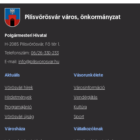
Pilisvörösvár város,
önkormányzat
Polgármesteri Hivatal
H-2085 Pilisvörösvár, Fő tér 1.
Telefonszám:
06/26-330-233
E-mail:
info@pilisvorosvar.hu
Aktuális
Vásorunk élete
Vörösvári hírek
Városinformáció
Hírdetmények
Vendéglátás
Programajánló
Kultúra
Vörösvári újság
Sport
Városháza
Vállalkozóknak