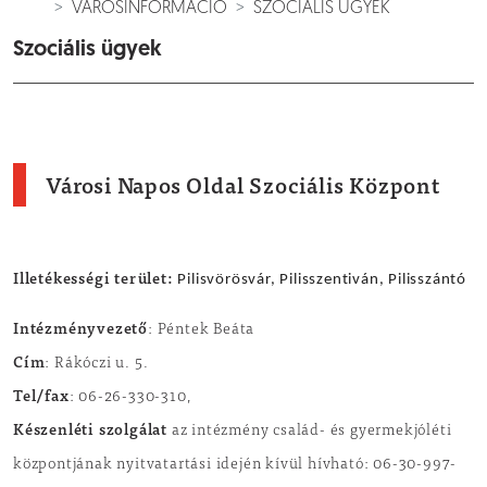
VÁROSINFORMÁCIÓ
SZOCIÁLIS ÜGYEK
Szociális ügyek
Városi Napos Oldal Szociális Központ
Illetékességi terület:
Pilisvörösvár, Pilisszentiván, Pilisszántó
Intézményvezető
: Péntek Beáta
Cím
: Rákóczi u. 5.
Tel/fax
: 06-26-330-310,
Készenléti szolgálat
az intézmény család- és gyermekjóléti
központjának nyitvatartási idején kívül hívható:
06-30-997-