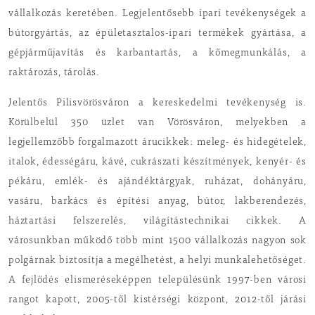
vállalkozás keretében. Legjelentősebb ipari tevékenységek a
bútorgyártás, az épületasztalos-ipari termékek gyártása, a
gépjárműjavítás és karbantartás, a kőmegmunkálás, a
raktározás, tárolás.
Jelentős Pilisvörösváron a kereskedelmi tevékenység is.
Körülbelül 350 üzlet van Vörösváron, melyekben a
legjellemzőbb forgalmazott árucikkek: meleg- és hidegételek,
italok, édességáru, kávé, cukrászati készítmények, kenyér- és
pékáru, emlék- és ajándéktárgyak, ruházat, dohányáru,
vasáru, barkács és építési anyag, bútor, lakberendezés,
háztartási felszerelés, világítástechnikai cikkek. A
városunkban működő több mint 1500 vállalkozás nagyon sok
polgárnak biztosítja a megélhetést, a helyi munkalehetőséget.
A fejlődés elismeréseképpen településünk 1997-ben városi
rangot kapott, 2005-től kistérségi központ, 2012-től járási