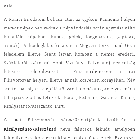
való.
A Római Birodalom bukása után az egykori Pannonia helyén
maradt népek beolvadtak a népvándorlás során egymást váltó
különféle népekbe (hunok, gótok, longobárdok, gepidák,
avarok). A honfoglalás korában a Megyeri törzs, majd Géza
fejedelem illetve Szent István korában a német eredetű,
Svábföldről származó Hont
-
Pázmány (Patzmann) nemzetség
létesített településeket a Pilisi-medencében a mai
Pilisvörösvár helyén, illetve annak közvetlen környékén. Név
szerint hat olyan településről van tudomásunk, amelyek már a
tatárjárás előtt is léteztek: Boron, Födémes, Garancs, Kande,
Királyszántó/Kisszántó, Kürt.
A mai Pilisvörösvár városközpontjának területén a
Királyszántó/Kisszántó
nevű falucska feküdt, amelyben
földművelésre kötelezett királyi szolganépek éltek. Egy 1367-