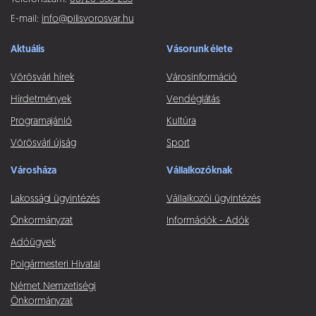
E-mail:
info@pilisvorosvar.hu
Aktuális
Vásorunk élete
Vörösvári hírek
Városinformáció
Hírdetmények
Vendéglátás
Programajánló
Kultúra
Vörösvári újság
Sport
Városháza
Vállalkozóknak
Lakossági ügyintézés
Vállalkozói ügyintézés
Önkormányzat
Információk - Adók
Adóügyek
Polgármesteri Hivatal
Német Nemzetiségi
Önkormányzat