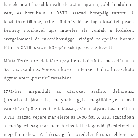
harcok miatt lassúbbá vált, de aztán újra nagyobb lendületet
vett, és körülbelül a XVIII. század közepéig tartott. A
kezdetben többségükben földműveléssel foglalkozó telepesek
kemény munkával újra művelés alá vonták a földeket,
szorgalommal és takarékossággal virágzó települést hoztak
létre. A XVIII.
s
zázad közepén sok iparos is érkezett.
Mária Terézia rendeletére 1749-ben elkészült a makadámút a
Szarvas csárda és Vörösvár között, a Bécset Budával összekötő
úgynevezett „postaút” részeként.
1752-ben megindult az utasokat szállító delizsánsz
(postakocsi járat) is, melynek egyik megállóhelye a mai
városháza épülete volt. A lakosság száma folyamatosan nőtt: a
XVIII. század végére már elérte az 1500 főt. A XIX. században
a mezőgazdaság már nem biztosított elegendő jövedelmet a
megélhetéshez. A lakosság fő jövedelemforrása ebben az