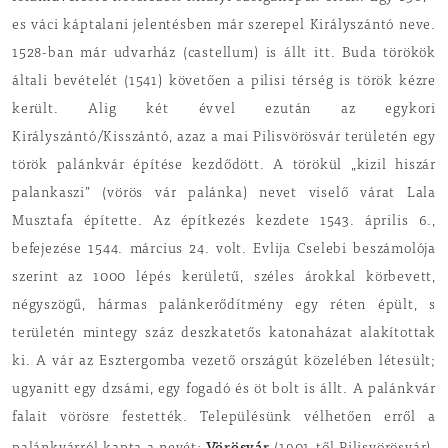
es váci káptalani jelentésben már szerepel Királyszántó neve.
1528-ban már udvarház (castellum) is állt itt. Buda törökök
általi bevételét (1541) követően a pilisi térség is török kézre
került. Alig két évvel ezután az egykori
Királyszántó/Kisszántó, azaz a mai Pilisvörösvár területén egy
török palánkvár építése kezdődött. A törökül „kizil hiszár
palankaszi” (vörös vár palánka) nevet viselő várat Lala
Musztafa építette. Az építkezés kezdete 1543. április 6.,
befejezése 1544. március 24. volt. Evlija Cselebi beszámolója
szerint az 1000 lépés kerületű, széles árokkal körbevett,
négyszögű, hármas palánkerődítmény egy réten épült, s
területén mintegy száz deszkatetős katonaházat alakítottak
ki. A vár az Esztergomba vezető országút közelében létesült;
ugyanitt egy dzsámi, egy fogadó és öt bolt is állt. A palánkvár
falait vörösre festették. Településünk vélhetően erről a
Vörösvár