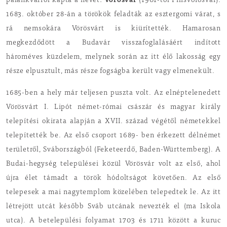
palánkvárról kapta a nevét:
(1901-től Pilisvörösvár).
1683. október 28-án a törökök feladták az esztergomi várat, s
rá nemsokára Vörösvárt is kiürítették. Hamarosan
megkezdődött a Budavár visszafoglalásáért indított
hároméves küzdelem, melynek során az itt élő lakosság egy
része elpusztult, más része fogságba került vagy elmenekült.
1685-ben a hely már teljesen puszta volt. Az elnéptelenedett
Vörösvárt I. Lipót német-római császár és magyar király
telepítési okirata alapján a XVII. század végétől németekkel
telepítették be. Az első csoport 1689- ben érkezett délnémet
területről, Svábországból (Feketeerdő, Baden-Württemberg). A
Budai-hegység települései közül Vörösvár volt az első, ahol
újra élet támadt a török hódoltságot követően. Az első
telepesek a mai nagytemplom közelében telepedtek le. Az itt
létrejött utcát később Sváb utcának nevezték el (ma Iskola
utca). A betelepülési folyamat 1703 és 1711 között a kuruc