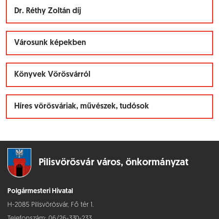
Dr. Réthy Zoltán díj
Városunk képekben
Könyvek Vörösvárról
Híres vörösváriak, művészek, tudósok
Pilisvörösvár város,
önkormányzat
Polgármesteri Hivatal
H-2085 Pilisvörösvár, Fő tér 1.
Telefonszám:
06/26-330-233