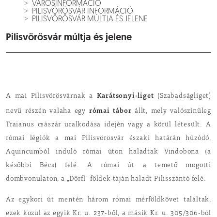
VÁROSINFORMÁCIÓ
PILISVÖRÖSVÁR INFORMÁCIÓ
PILISVÖRÖSVÁR MÚLTJA ÉS JELENE
Pilisvörösvár múltja és jelene
Karátsonyi-liget
A mai Pilisvörösvárnak a
(Szabadságliget)
római tábor
nevű részén valaha egy
állt, mely valószínűleg
Traianus császár uralkodása idején vagy a körül létesült. A
római légiók a mai Pilisvörösvár északi határán húzódó,
Aquincumból induló római úton haladtak Vindobona (a
későbbi Bécs) felé. A római út a temető mögötti
dombvonulaton, a „Dörfl” földek táján haladt Pilisszántó felé.
Az egykori út mentén három római mérföldkövet találtak,
ezek közül az egyik Kr. u. 237-ből, a másik Kr. u. 305/306-ból