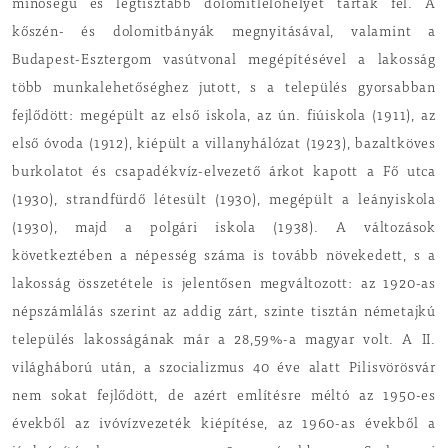
minőségű és legtisztább dolomitlelőhelyét tárták fel. A
kőszén- és dolomitbányák megnyitásával, valamint a
Budapest-Esztergom vasútvonal megépítésével a lakosság
több munkalehetőséghez jutott, s a település gyorsabban
fejlődött: megépült az első iskola, az ún. fiúiskola (1911), az
első óvoda (1912), kiépült a villanyhálózat (1923), bazaltköves
burkolatot és csapadékvíz-elvezető árkot kapott a Fő utca
(1930), strandfürdő létesült (1930), megépült a leányiskola
(1930), majd a polgári iskola (1938). A változások
következtében a népesség száma is tovább növekedett, s a
lakosság összetétele is jelentősen megváltozott: az 1920-as
népszámlálás szerint az addig zárt, szinte tisztán németajkú
település lakosságának már a 28,59%-a magyar volt. A II.
világháború után, a szocializmus 40 éve alatt Pilisvörösvár
nem sokat fejlődött, de azért említésre méltó az 1950-es
évekből az ivóvízvezeték kiépítése, az 1960-as évekből a