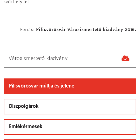
székhely lett.
Pilisvörösvár Városismertető kiadvány 2016.
Forrás:
Városismertető kiadvány
Pilisvörösvár múltja és jelene
Díszpolgárok
Emlékérmesek