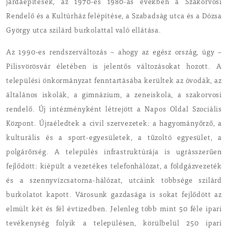
járdaépítések, az 1970-es 1980-as években a Szakorvosi
Rendelő és a Kultúrház felépítése, a Szabadság utca és a Dózsa
György utca szilárd burkolattal való ellátása.
Az 1990-es rendszerváltozás – ahogy az egész ország, úgy –
Pilisvörösvár életében is jelentős változásokat hozott. A
települési önkormányzat fenntartásába kerültek az óvodák, az
általános iskolák, a gimnázium, a zeneiskola, a szakorvosi
rendelő. Új intézményként létrejött a Napos Oldal Szociális
Központ. Újraéledtek a civil szervezetek: a hagyományőrző, a
kulturális és a sport-egyesületek, a tűzoltó egyesület, a
polgárőrség. A település infrastruktúrája is ugrásszerűen
fejlődött: kiépült a vezetékes telefonhálózat, a földgázvezeték
és a szennyvízcsatorna-hálózat, utcáink többsége szilárd
burkolatot kapott. Városunk gazdasága is sokat fejlődött az
elmúlt két és fél évtizedben. Jelenleg több mint 50 féle ipari
tevékenység folyik a településen, körülbelül 250 ipari