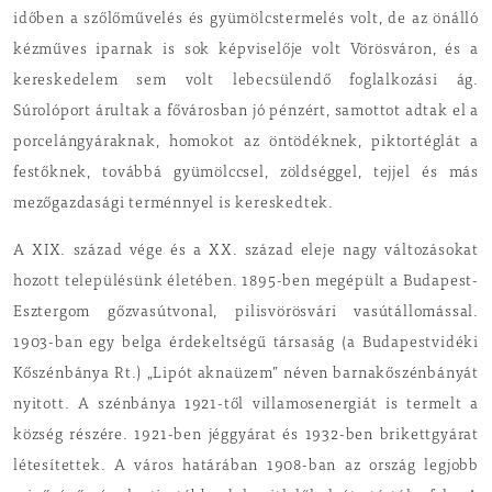
időben a szőlőművelés és gyümölcstermelés volt, de az önálló
kézműves iparnak is sok képviselője volt Vörösváron, és a
kereskedelem sem volt lebecsülendő foglalkozási ág.
Súrolóport árultak a fővárosban jó pénzért, samottot adtak el a
porcelángyáraknak, homokot az öntödéknek, piktortéglát a
festőknek, továbbá gyümölccsel, zöldséggel, tejjel és más
mezőgazdasági terménnyel is kereskedtek.
A XIX. század vége és a XX. század eleje nagy változásokat
hozott településünk életében. 1895-ben megépült a Budapest-
Esztergom gőzvasútvonal, pilisvörösvári vasútállomással.
1903-ban egy belga érdekeltségű társaság (a Budapestvidéki
Kőszénbánya Rt.) „Lipót aknaüzem” néven barnakőszénbányát
nyitott. A szénbánya 1921-től villamosenergiát is termelt a
község részére. 1921-ben jéggyárat és 1932-ben brikettgyárat
létesítettek. A város határában 1908-ban az ország legjobb