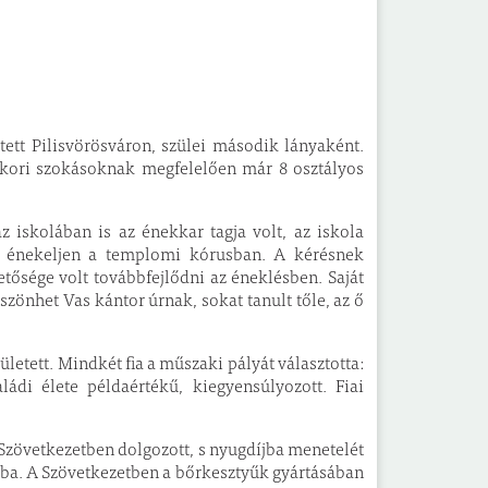
tett Pilisvörösváron, szülei második lányaként.
akkori szokásoknak megfelelően már 8 osztályos
z iskolában is az énekkar tagja volt, az iskola
y énekeljen a templomi kórusban. A kérésnek
etősége volt továbbfejlődni az éneklésben. Saját
zönhet Vas kántor úrnak, sokat tanult tőle, az ő
etett. Mindkét fia a műszaki pályát választotta:
ádi élete példaértékű, kiegyensúlyozott. Fiai
i Szövetkezetben dolgozott, s nyugdíjba menetelét
jba. A Szövetkezetben a bőrkesztyűk gyártásában