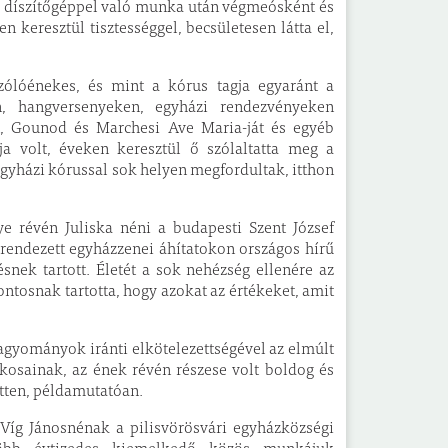
 és díszítőgéppel való munka után végmeósként és
 keresztül tisztességgel, becsületesen látta el,
szólóénekes, és mint a kórus tagja egyaránt a
n, hangversenyeken, egyházi rendezvényeken
t, Gounod és Marchesi Ave Maria-ját és egyéb
ja volt, éveken keresztül ő szólaltatta meg a
egyházi kórussal sok helyen megfordultak, itthon
e révén Juliska néni a budapesti Szent József
rendezett egyházzenei áhítatokon országos hírű
snek tartott. Életét a sok nehézség ellenére az
ntosnak tartotta, hogy azokat az értékeket, amit
hagyományok iránti elkötelezettségével az elmúlt
akosainak, az ének révén részese volt boldog és
etten, példamutatóan.
Víg Jánosnénak a pilisvörösvári egyházközségi