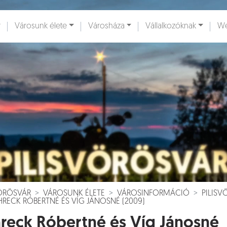
Városunk élete
Városháza
Vállalkozóknak
We
ények [
]
Dokumentumok [
]
VÖRÖSVÁR
VÁROSUNK ÉLETE
VÁROSINFORMÁCIÓ
PILIS
RECK RÓBERTNÉ ÉS VÍG JÁNOSNÉ (2009)
reck Róbertné és Víg Jánosné