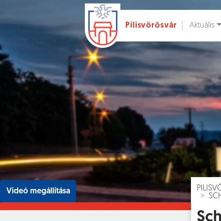
Aktuális
Pilisvörösvár
Ugrás a fő tartalomhoz
Hírek [
]
Esem
PILIS
Videó megállítása
SCH
Sch