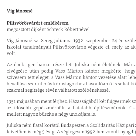
Víg Jánosné
Pilisvörösvárért emlékérem
megosztott díjként Schreck Róbertnével
Víg Jánosné sz. Sereg Julianna 1932. szeptember 24-én szüle
Iskolai tanulmányait Pilisvörösváron végezte el, mely az 
volt.
Az ének igen hamar része lett Juliska néni életének. Már a
elvégzése után pedig Vass Márton kántor megkérte, hog
szívesem tett eleget, s Vass Márton kántor vezetése alatt leh
bevallása szerint más kórustagokhoz hasonlóan ő is sokat kös
szakmai segítsége révén válhatott szólóénekessé.
1951 májusában ment férjhez. Házasságából két fiúgyermek szül
az idősebb gépészmérnök, a fiatalabb építészmérnök. Csal
mellett nagyon büszke a négy unokájára is.
Juliska néni fiatal korától Budapesten a Szolidaritás Házipar
követően is még 5 évig. A véglegesen 1992-ben vonult nyugdí