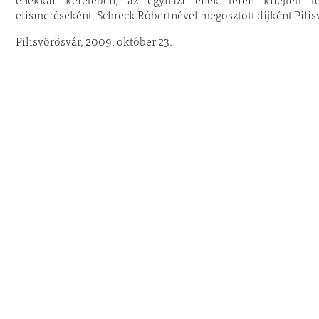
énekkar keretében, az egyházi ének terén kifejtett
elismeréseként, Schreck Róbertnével megosztott díjként Pi
Pilisvörösvár, 2009. október 23.