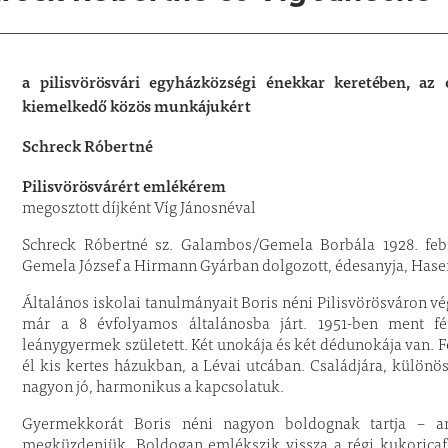
a pilisvörösvári egyházközségi énekkar keretében, az 
kiemelkedő közös munkájukért
Schreck Róbertné
Pilisvörösvárért emlékérem
megosztott díjként Víg Jánosnéval
Schreck Róbertné sz. Galambos/Gemela Borbála 1928. febru
Gemela József a Hirmann Gyárban dolgozott, édesanyja, Hase
Általános iskolai tanulmányait Boris néni Pilisvörösváron v
már a 8 évfolyamos általánosba járt. 1951-ben ment fé
leánygyermek született. Két unokája és két dédunokája van. F
él kis kertes házukban, a Lévai utcában. Családjára, különö
nagyon jó, harmonikus a kapcsolatuk.
Gyermekkorát Boris néni nagyon boldognak tartja – an
megküzdeniük. Boldogan emlékszik vissza a régi kukoricafos