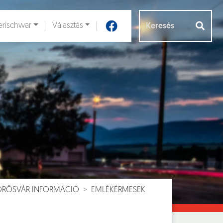
rischwar
Választás
Aloldalak [
]
VÖRÖSVÁR INFORMÁCIÓ
EMLÉKÉRMESEK