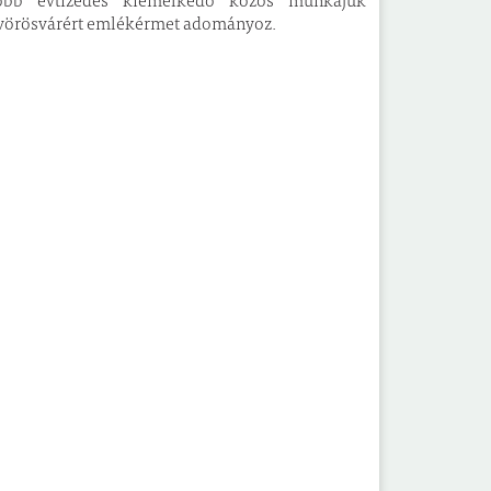
 több évtizedes kiemelkedő közös munkájuk
lisvörösvárért emlékérmet adományoz.