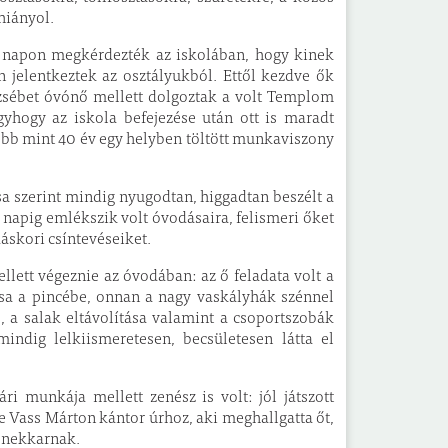
hiányol.
y napon megkérdezték az iskolában, hogy kinek
 jelentkeztek az osztályukból. Ettől kezdve ők
Erzsébet óvónő mellett dolgoztak a volt Templom
gyhogy az iskola befejezése után ott is maradt
több mint 40 év egy helyben töltött munkaviszony
a szerint mindig nyugodtan, higgadtan beszélt a
 napig emlékszik volt óvodásaira, felismeri őket
áskori csíntevéseiket.
ellett végeznie az óvodában: az ő feladata volt a
ása a pincébe, onnan a nagy vaskályhák szénnel
s, a salak eltávolítása valamint a csoportszobák
indig lelkiismeretesen, becsületesen látta el
ári munkája mellett zenész is volt: jól játszott
e Vass Márton kántor úrhoz, aki meghallgatta őt,
 énekkarnak.