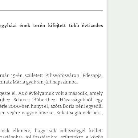
egyházi ének terén kifejtett több évtizedes
ár 19-én született Pilisvörösváron. Édesapja,
nfratz Mária gyakran járt napszámba.
égezte el. Az ő évfolyamuk volt a második, amely
rjhez Schreck Róberthez. Házasságukból egy
érje 2000-ben hunyt el, azóta Boris néni egyedül
sen vejére nagyon büszke. Sokat segítenek neki,
nak ellenére, hogy sok nehézséggel kellett
ztásokra, tollfosztásokra, szüretekre, a közös