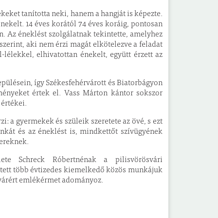
eket tanította neki, hanem a hangját is képezte.
nekelt. 14 éves korától 74 éves koráig, pontosan
 Az éneklést szolgálatnak tekintette, amelyhez
 szerint, aki nem érzi magát elkötelezve a feladat
-lélekkel, elhivatottan énekelt, együtt érzett az
pülésein, így Székesfehérvárott és Biatorbágyon
ményeket értek el. Vass Márton kántor sokszor
 értékei.
i: a gyermekek és szüleik szeretete az övé, s ezt
nkát és az éneklést is, mindkettőt szívügyének
bereknek.
lete Schreck Róbertnénak a pilisvörösvári
ejtett több évtizedes kiemelkedő közös munkájuk
rösvárért emlékérmet adományoz.