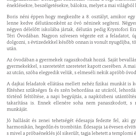
éneklésekre, beszélgetésekre, bálokra, melyet a mai világból 
Boris néni éppen hogy megkezdte a 8. osztályt, amikor eg
lenne kedve délutánonként az óvó néninek segíteni. Négyen
négyen délelőtt iskolába jártak, délután pedig Krystofori 
Téri Óvodában. Nagyon szívesen végezte ezt a feladatot, ú
dolgozni, s évtizedekkel később onnan is vonult nyugdíjba, 
után.
Az óvodában a gyermekek ragaszkodtak hozzá. Saját bevallás
gyermekekkel, s szeretetért szeretetet kapott cserében. A mai
az utcán, szóba elegyedik velük, s elmeséli nekik apróbb óvod
A dajkai feladatok ellátása mellett nehéz fizikai munkát is k
fűtéshez szükséges fa és szén behordása az utcáról, lehord
történő feltöltése, a napi begyújtás, a napközbeni utántölté
takarítása is. Ennek ellenére soha nem panaszkodott, s m
munkáját.
Jó hallását és zenei tehetségét édesapja fedezte fel, aki gy
harmonikán, hegedűn és trombitán. Édesapja 14 évesen elvitt
s mivel a próbaéneklés jól sikerült, tagja lehetett a templomi