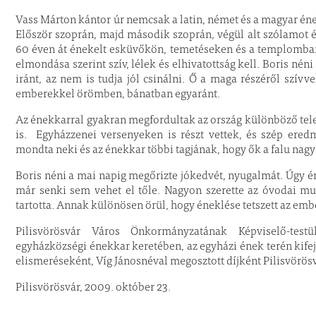
Vass Márton kántor úr nemcsak a latin, német és a magyar ének
Először szoprán, majd második szoprán, végül alt szólamot é
60 éven át énekelt esküvőkön, temetéseken és a templomban.
elmondása szerint szív, lélek és elhivatottság kell. Boris néni
iránt, az nem is tudja jól csinálni. Ő a maga részéről szívvel
emberekkel örömben, bánatban egyaránt.
Az énekkarral gyakran megfordultak az ország különböző tele
is. Egyházzenei versenyeken is részt vettek, és szép ered
mondta neki és az énekkar többi tagjának, hogy ők a falu nagy
Boris néni a mai napig megőrizte jókedvét, nyugalmát. Úgy érz
már senki sem vehet el tőle. Nagyon szerette az óvodai mu
tartotta. Annak különösen örül, hogy éneklése tetszett az em
Pilisvörösvár Város Önkormányzatának Képviselő-testü
egyházközségi énekkar keretében, az egyházi ének terén kif
elismeréseként, Víg Jánosnéval megosztott díjként Pilisvö
Pilisvörösvár, 2009. október 23.