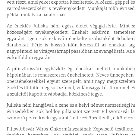
vett részt, amelyeket exportra készítettek. A kézzel, géppel
varrodavezetőként is tevékenykedett. Munkáját több évtizeden
példát mutatva a fiataloknak.
Az éneklés Juliska néni egész életét végigkísérte. Mint 
közösségért tevékenykedett. Énekelt esküvőn, temetése
egyaránt. Igen sok esküvőn énekelte szólistaként Schuber
darabokat. Férje is hosszú időn keresztül az énekkar tag
nagypénteki és virágvasárnapi passióban az evangélistát. Az 
és külföldön egyaránt.
A pilisvörösvári egyházközségi énekkar mellett munkahely
kápolnában is rendszeresen énekelhetett. Neves ünnepeken 
operaénekesekkel együtt szerepelt, amit nagy megtisztelteté
éneklés töltötte meg sok színnel, vidámsággal és örömmel. Fo
a szüleitől kapott továbbadja, közkincsé tegye.
Juliska néni hangjával, a zene és a helyi német nemzetiségi 
évtizedekben sok boldog pillanatot szerzett Pilisvörösvár l
szomorú perceiknek egyaránt. Tette ezt önzetlenül, elkötelez
Pilisvörösvár Város Önkormányzatának Képviselő-testülete 