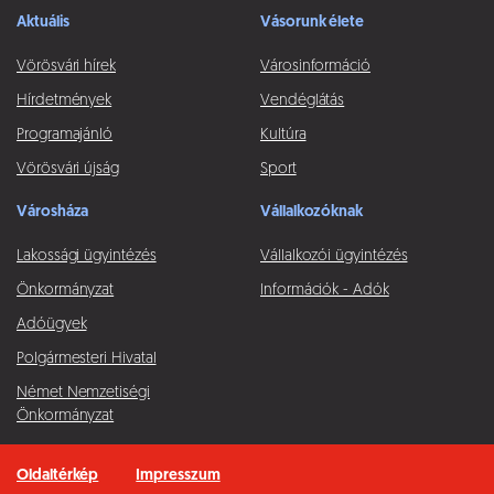
Aktuális
Vásorunk élete
Vörösvári hírek
Városinformáció
Hírdetmények
Vendéglátás
Programajánló
Kultúra
Vörösvári újság
Sport
Városháza
Vállalkozóknak
Lakossági ügyintézés
Vállalkozói ügyintézés
Önkormányzat
Információk - Adók
Adóügyek
Polgármesteri Hivatal
Német Nemzetiségi
Önkormányzat
Oldaltérkép
Impresszum