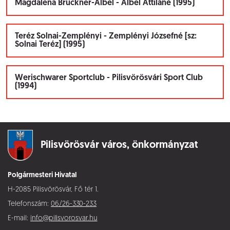
Magdalena Bruckner-Albel - Albel Attiláné (1995)
Teréz Solnai-Zemplényi - Zemplényi Józsefné [sz:
Solnai Teréz] (1995)
Werischwarer Sportclub - Pilisvörösvári Sport Club
(1994)
Pilisvörösvár város,
önkormányzat
Polgármesteri Hivatal
H-2085 Pilisvörösvár, Fő tér 1.
Telefonszám:
06/26-330-233
E-mail:
info@pilisvorosvar.hu