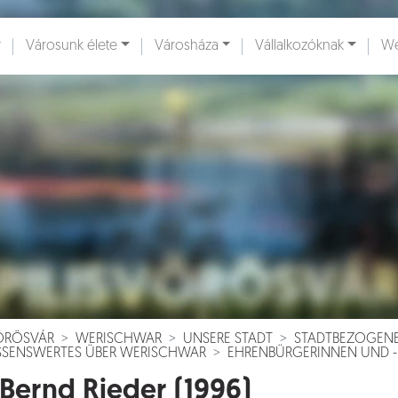
Városunk élete
Városháza
Vállalkozóknak
We
ények [
]
Dokumentumok [
]
VÖRÖSVÁR
WERISCHWAR
UNSERE STADT
STADTBEZOGEN
SSENSWERTES ÜBER WERISCHWAR
EHRENBÜRGERINNEN UND 
 Bernd Rieder (1996)