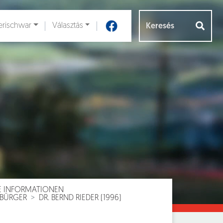
rischwar
Választás
Aloldalak [
]
E INFORMATIONEN
-BÜRGER
DR. BERND RIEDER (1996)