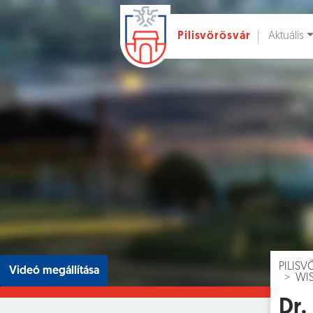
Aktuális
Pilisvörösvár
Ugrás a fő tartalomhoz
Hírek [
]
Esem
PILIS
Videó megállítása
WI
Dr.