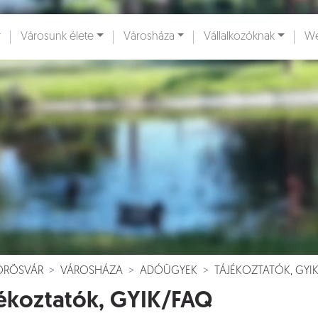
Városunk élete
Városháza
Vállalkozóknak
We
ények [
]
Dokumentumok [
]
VÖRÖSVÁR
VÁROSHÁZA
ADÓÜGYEK
TÁJÉKOZTATÓK, GYI
ékoztatók, GYIK/FAQ