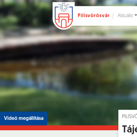
Aktuális
Pilisvörösvár
Ugrás a fő tartalomhoz
Hírek [
]
Esem
PILIS
Videó megállítása
Táj