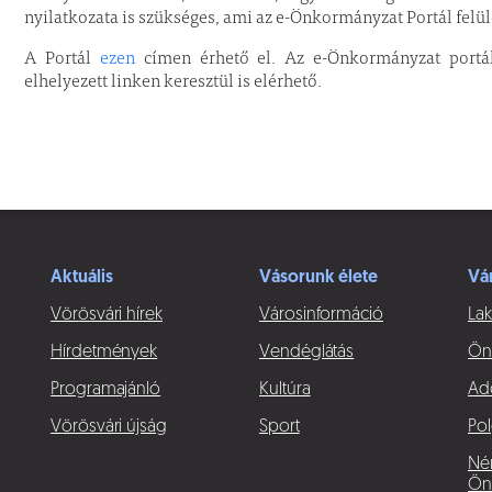
nyilatkozata is szükséges, ami az e-Önkormányzat Portál felül
A Portál
ezen
címen érhető el. Az e-Önkormányzat portál
elhelyezett linken keresztül is elérhető.
Aktuális
Vásorunk élete
Vá
Vörösvári hírek
Városinformáció
Lak
Hírdetmények
Vendéglátás
Ön
Programajánló
Kultúra
Ad
Vörösvári újság
Sport
Pol
Né
Ön