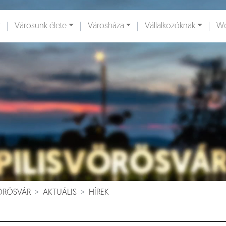
Városunk élete
Városháza
Vállalkozóknak
We
ények [
]
Dokumentumok [
]
VÖRÖSVÁR
AKTUÁLIS
HÍREK