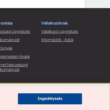
rosháza
Vállalkozóknak
ossági ügyintézés
Vállalkozói ügyintézés
kormányzat
Információk - Adók
óügyek
gármesteri Hivatal
met Nemzetiségi
kormányzat
Engedélyezés