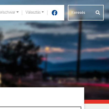
rischwar
Választás
Aloldalak [
]