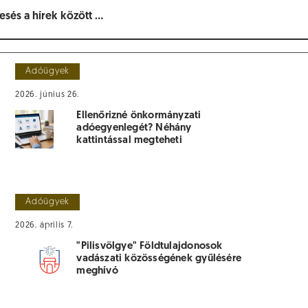
Adóügyek
2026. június 26.
Ellenőrizné önkormányzati
adóegyenlegét? Néhány
kattintással megteheti
Adóügyek
2026. április 7.
"Pilisvölgye" Földtulajdonosok
vadászati közösségének gyűlésére
meghívó