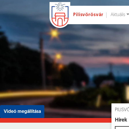
Aktuális
Pilisvörösvár
Ugrás a fő tartalomhoz
Hírek [
]
Esem
PILIS
Videó megállítása
Hírek