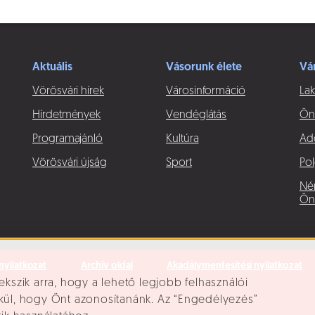
Aktuális
Vásorunk élete
Vá
Vörösvári hírek
Városinformáció
Lak
Hírdetmények
Vendéglátás
Ön
Programajánló
Kultúra
Ad
Vörösvári újság
Sport
Pol
Né
Ön
nyilatkozat
Archív oldal
Akadálymentesítési nyilatkozat
ekszik arra, hogy a lehető legjobb felhasználói
lkül, hogy Önt azonosítanánk. Az “Engedélyezés”