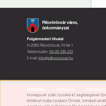
Pilisvörösvár város,
önkormányzat
Polgármesteri Hivatal
H-2085 Pilisvörösvár, Fő tér 1.
Telefonszám:
06/26-330-233
E-mail:
info@pilisvorosvar.hu
Oldaltérkép
Impresszum
Adatvédelmi 
Süti beállítások
Honlapunk sütik (cookie-k) segítségével tör
Minden jog fenntartva © 2026 Pilisvörösvár Város
élményt tudja nyújtani Önnek, mindezt ané