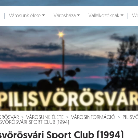
Városunk élete
Városháza
Vállalkozóknak
We
ények [
]
Dokumentumok [
]
VÖRÖSVÁR
VÁROSUNK ÉLETE
VÁROSINFORMÁCIÓ
PILIS
ISVÖRÖSVÁRI SPORT CLUB (1994)
isvörösvári Sport Club (1994)