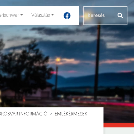
rischwar
Választás
Aloldalak [
]
VÖRÖSVÁR INFORMÁCIÓ
EMLÉKÉRMESEK