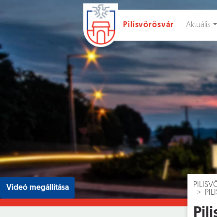
Aktuális
Pilisvörösvár
Ugrás a fő tartalomhoz
Hírek [
]
Esem
PILIS
Videó megállítása
PIL
Pil