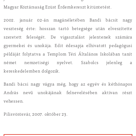
Magyar Köztársaság Ezüst Érdemkereszt kitüntetést.
2002. január 02-án magánéletében Bandi bácsit nagy
veszteség érte: hosszan tartó betegsége után elveszítette
szeretett feleségét. De vigasztalást jelentenek számára
gyermekei és unokája. Edit édesapja elhivatott pedagógusi
példáját folytatva a Templom Téri Általános Iskolában tanít
német nemzetiségi nyelvet. Szabolcs jelenleg a
kereskedelemben dolgozik.
Bandi bácsi nagy vágya még, hogy az egyév és kéthónapos
András nevű unokájának felnevelésében aktívan részt
vehessen.
Pilisvörösvár, 2007. október 23.