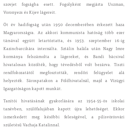
szovjet fogságba esett. Fogolyként megjárta Uszman,
Voronyezs és Kijev lágereit.
Öt év hadifogság után 1950 decemberében érkezett haza
Magyarországra. Az akkori kommunista hatóság több ezer
társával együtt letartóztatta, és 1953. szeptember 16-ig
Kazincbarcikára internálta. Sztálin halála után Nagy Imre
kormánya felszámolta a lágereket, és Bandi bácsival
hivatalosan közölték, hogy tévedésből volt bezárva. Tiszti
rendfokozatától megfosztották, rendőri felügyelet alá
helyezték. Sárospatakon a Földhivatalnál, majd a Vízügyi
Igazgatóságon kapott munkát.
Tanítói hivatásának gyakorlására az 1954-55-ös iskolai
tanévben, szülőfalujában kapott újra lehetőséget. Ekkor
ismerkedett meg későbbi feleségével, a pilisvörösvári
születésű Vachaja Katalinnal.