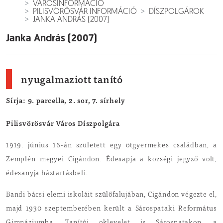
VÁROSINFORMÁCIÓ
PILISVÖRÖSVÁR INFORMÁCIÓ
DÍSZPOLGÁROK
JANKA ANDRÁS (2007)
Janka András (2007)
nyugalmaziott tanító
Sírja: 9. parcella, 2. sor, 7. sírhely
Pilisvörösvár Város Díszpolgára
1919. június 16-án született egy ötgyermekes családban, a
Zemplén megyei Cigándon. Édesapja a községi jegyző volt,
édesanyja háztartásbeli.
Bandi bácsi elemi iskoláit szülőfalujában, Cigándon végezte el,
majd 1930 szeptemberében került a Sárospataki Református