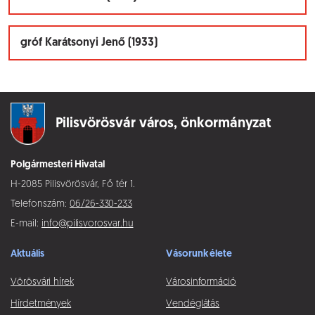
gróf Karátsonyi Jenő (1933)
Pilisvörösvár város,
önkormányzat
Polgármesteri Hivatal
H-2085 Pilisvörösvár, Fő tér 1.
Telefonszám:
06/26-330-233
E-mail:
info@pilisvorosvar.hu
Aktuális
Vásorunk élete
Vörösvári hírek
Városinformáció
Hírdetmények
Vendéglátás