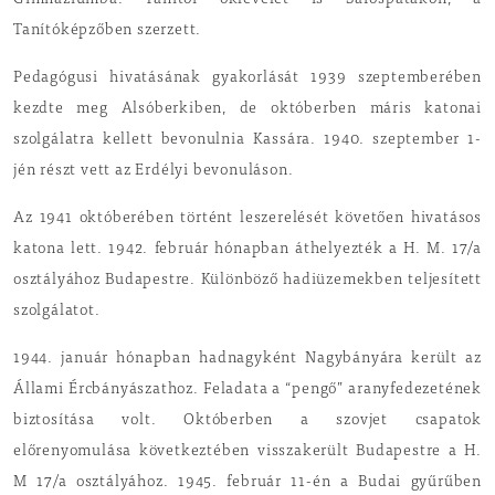
Gimnáziumba. Tanítói oklevelet is Sárospatakon, a
Tanítóképzőben szerzett.
Pedagógusi hivatásának gyakorlását 1939 szeptemberében
kezdte meg Alsóberkiben, de októberben máris katonai
szolgálatra kellett bevonulnia Kassára. 1940. szeptember 1-
jén részt vett az Erdélyi bevonuláson.
Az 1941 októberében történt leszerelését követően hivatásos
katona lett. 1942. február hónapban áthelyezték a H. M. 17/a
osztályához Budapestre. Különböző hadiüzemekben teljesített
szolgálatot.
1944. január hónapban hadnagyként Nagybányára került az
Állami Ércbányászathoz. Feladata a “pengő” aranyfedezetének
biztosítása volt. Októberben a szovjet csapatok
előrenyomulása következtében visszakerült Budapestre a H.
M 17/a osztályához. 1945. február 11-én a Budai gyűrűben