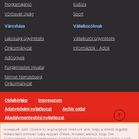
Programajánló
Kultúra
Vörösvári újság
Sport
Városháza
Vállalkozóknak
Lakossági ügyintézés
Vállalkozói ügyintézés
Önkormányzat
Információk - Adók
Adóügyek
Polgármesteri Hivatal
Német Nemzetiségi
Önkormányzat
Oldaltérkép
Impresszum
Adatvédelmi nyilatkozat
Archív oldal
Akadálymentesítési nyilatkozat
Honlapunk sütik (cookie-k) segítségével törekszik arra, hogy a lehető legjobb
Minden jog fenntartva © 2026 Pilisvörösvár Város
Süti beállítások
felhasználói élményt tudja nyújtani Önnek, mindezt anélkül, hogy Önt