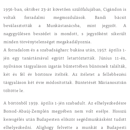
1956-ban, október 23-át követően szülőfalujában, Cigándon is
voltak forradalmi megmozdulások. Bandi bácsit
beválasztották a Munkástanácsba, mint jegyzőt. A
nagygyűlésen beszédet is mondott, s jegyzőként sikerült
minden törvénytelenséget megakadályoznia.
A forradalom és a szabadságharc bukása után, 1957. április 1-
jén egy tanártársával együtt letartóztatták. Június 11-én,
nyilvános tárgyaláson izgatás bűntettében bűnösnek találták,
két és fél év börtönre ítélték. Az ítéletet a fellebbezési
tárgyaláson két évre módosítottak. Büntetését Márianosztrán
töltötte le.
A börtönből 1959. április 1-jén szabadult. Az elhelyezkedésre
Borsod-Abaúj-Zemplén megyében nem volt esélye. Hosszú
keresgélés után Budapesten először segédmunkásként tudott
elhelyezkedni. Alighogy felvette a munkát a Budapesti