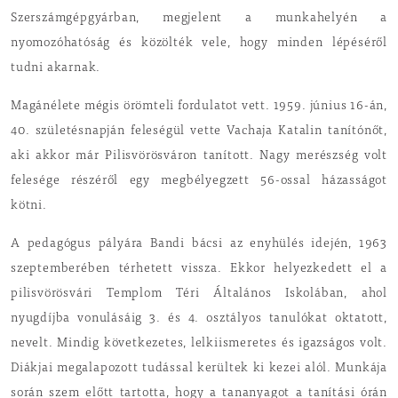
Szerszámgépgyárban, megjelent a munkahelyén a
nyomozóhatóság és közölték vele, hogy minden lépéséről
tudni akarnak.
Magánélete mégis örömteli fordulatot vett. 1959. június 16-án,
40. születésnapján feleségül vette Vachaja Katalin tanítónőt,
aki akkor már Pilisvörösváron tanított. Nagy merészség volt
felesége részéről egy megbélyegzett 56-ossal házasságot
kötni.
A pedagógus pályára Bandi bácsi az enyhülés idején, 1963
szeptemberében térhetett vissza. Ekkor helyezkedett el a
pilisvörösvári Templom Téri Általános Iskolában, ahol
nyugdíjba vonulásáig 3. és 4. osztályos tanulókat oktatott,
nevelt. Mindig következetes, lelkiismeretes és igazságos volt.
Diákjai megalapozott tudással kerültek ki kezei alól. Munkája
során szem előtt tartotta, hogy a tananyagot a tanítási órán