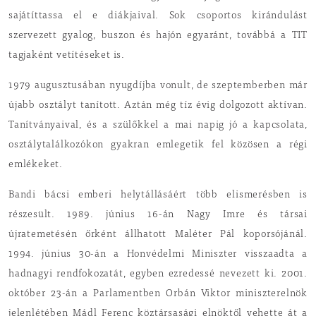
sajátíttassa el e diákjaival. Sok csoportos kirándulást
szervezett gyalog, buszon és hajón egyaránt, továbbá a TIT
tagjaként vetítéseket is.
1979 augusztusában nyugdíjba vonult, de szeptemberben már
újabb osztályt tanított. Aztán még tíz évig dolgozott aktívan.
Tanítványaival, és a szülőkkel a mai napig jó a kapcsolata,
osztálytalálkozókon gyakran emlegetik fel közösen a régi
emlékeket.
Bandi bácsi emberi helytállásáért több elismerésben is
részesült. 1989. június 16-án Nagy Imre és társai
újratemetésén őrként állhatott Maléter Pál koporsójánál.
1994. június 30-án a Honvédelmi Miniszter visszaadta a
hadnagyi rendfokozatát, egyben ezredessé nevezett ki. 2001.
október 23-án a Parlamentben Orbán Viktor miniszterelnök
jelenlétében Mádl Ferenc köztársasági elnöktől vehette át a