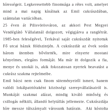
hírességeit. Legkeresettebb finomsága a rétes volt, amelyet
mind a mai napig kínálnak az Emil cukrászdában,
számtalan variációban.
25 éven át Pilisvörösváron, az akkori Pest Megyei
Vendéglátó Vállalatnál dolgozott, végigjárva a ranglétrát.
1985-ben feleségével, Terkával saját cukrászdát nyitottak
Fő utcai házuk földszintjén. A cukrászdát az évek során
három ütemben bővítették, mire elnyerte mostani
kényelmes, elegáns formáját. Ma már itt dolgozik a fia,
menye és unokái is, akik fokozatosan nyertek beavatást a
cukrász szakma rejtelmeibe.
Emil bácsi nem csak finom süteményeiről ismert, hanem
valódi lokálpatriótaként közösségi szerepvállalásairól is.
Munkáját szakmai alázat, mindig kiváló minőség és
csillogás nélküli, állandó helytállás jellemezte. Cukrászdája
híre messze túlszárnyalt városunk határain.
Aki kóstolta