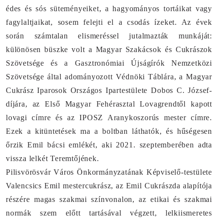
édes és sós süteményeiket, a hagyományos tortáikat vagy
fagylaltjaikat, sosem felejti el a csodás ízeket. Az évek
során számtalan elismeréssel jutalmazták munkáját:
különösen büszke volt a Magyar Szakácsok és Cukrászok
Szövetsége és a Gasztronómiai Újságírók Nemzetközi
Szövetsége által adományozott Védnöki Táblára, a Magyar
Cukrász Iparosok Országos Ipartestülete Dobos C. József-
díjára, az Első Magyar Fehérasztal Lovagrendtől kapott
lovagi címre és az IPOSZ Aranykoszorús mester címre.
Ezek a kitüntetések ma a boltban láthatók, és hűségesen
őrzik Emil bácsi emlékét, aki 2021. szeptemberében adta
vissza lelkét Teremtőjének.
Pilisvörösvár Város Önkormányzatának Képviselő-testülete
Valencsics Emil mestercukrász
, az Emil Cukrászda alapítója
részére magas szakmai színvonalon, az etikai és szakmai
normák szem előtt tartásával végzett, lelkiismeretes