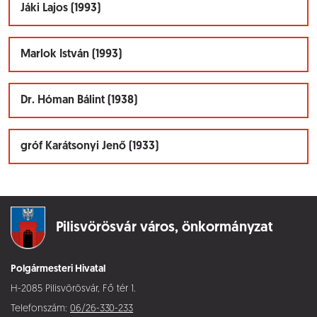
Jáki Lajos (1993)
Marlok István (1993)
Dr. Hóman Bálint (1938)
gróf Karátsonyi Jenő (1933)
Pilisvörösvár város,
önkormányzat
Polgármesteri Hivatal
H-2085 Pilisvörösvár, Fő tér 1.
Telefonszám:
06/26-330-233