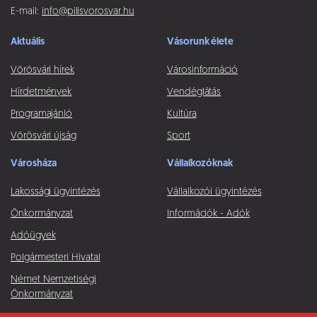
E-mail:
info@pilisvorosvar.hu
Aktuális
Vásorunk élete
Vörösvári hírek
Városinformáció
Hírdetmények
Vendéglátás
Programajánló
Kultúra
Vörösvári újság
Sport
Városháza
Vállalkozóknak
Lakossági ügyintézés
Vállalkozói ügyintézés
Önkormányzat
Információk - Adók
Adóügyek
Polgármesteri Hivatal
Német Nemzetiségi
Önkormányzat