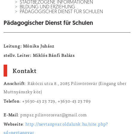
STADTBEZOGENE INFORMATIONEN
BILDUNG UND ERZIEHUNG
PÄDAGOGISCHER DIENST FÜR SCHULEN
Pädagogischer Dienst für Schulen
Leitung: Mónika Juhász
stellv. Leiter: Miklós Bánfi Balázs
Kontakt
Anschrift
: Rákóczi utca 8., 2085 Pilisvörösvár (Eingang über
Muttnyánszky köz)
Telefon
: +3630-43 23 729, +3630-43 23 789
E-Mail
: pmpsz.pilisvorosvar@gmail.com
Webseite
:
http://nevtanpvar.oldalunk.hu/site.php?
sd=nevtanpvar