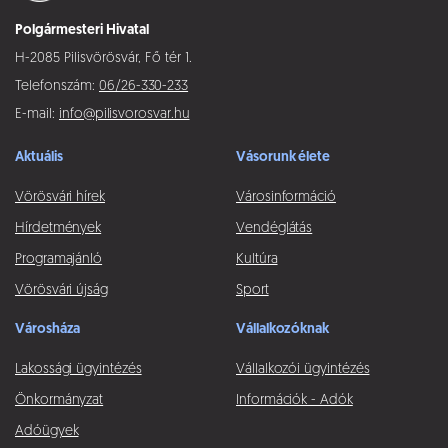
Polgármesteri Hivatal
H-2085 Pilisvörösvár, Fő tér 1.
Telefonszám:
06/26-330-233
E-mail:
info@pilisvorosvar.hu
Aktuális
Vásorunk élete
Vörösvári hírek
Városinformáció
Hírdetmények
Vendéglátás
Programajánló
Kultúra
Vörösvári újság
Sport
Városháza
Vállalkozóknak
Lakossági ügyintézés
Vállalkozói ügyintézés
Önkormányzat
Információk - Adók
Adóügyek