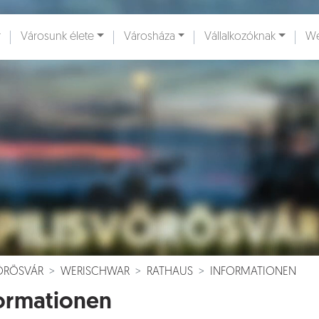
Városunk élete
Városháza
Vállalkozóknak
We
ények [
]
Dokumentumok [
]
VÖRÖSVÁR
WERISCHWAR
RATHAUS
INFORMATIONEN
ormationen