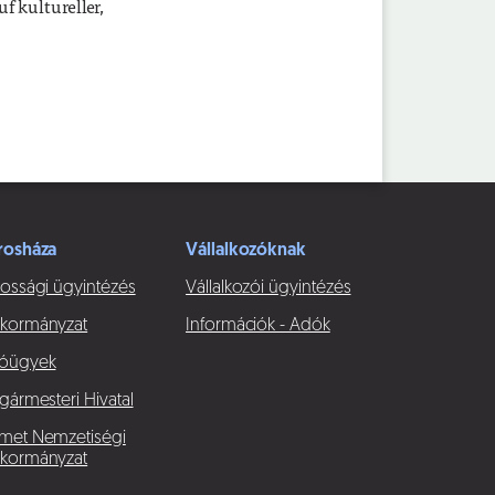
f kultureller,
rosháza
Vállalkozóknak
ossági ügyintézés
Vállalkozói ügyintézés
kormányzat
Információk - Adók
óügyek
gármesteri Hivatal
met Nemzetiségi
kormányzat