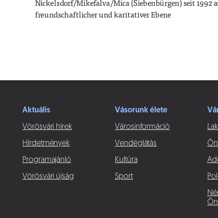
Nickelsdorf/Mikefalva/Mica (Siebenbürgen) seit 1992 au
freundschaftlicher und karitativer Ebene
Aktuális
Vásorunk élete
Vá
Vörösvári hírek
Városinformáció
Lak
Hírdetmények
Vendéglátás
Ön
Programajánló
Kultúra
Ad
Vörösvári újság
Sport
Pol
Né
Ön