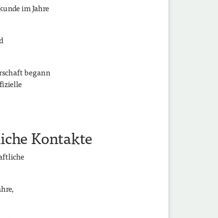
rkunde im Jahre
d
erschaft begann
izielle
liche Kontakte
aftliche
hre,