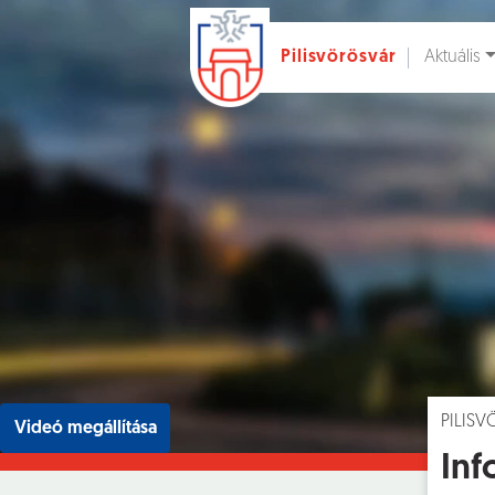
Aktuális
Pilisvörösvár
Ugrás a fő tartalomhoz
Hírek [
]
Esem
PILIS
Videó megállítása
Inf