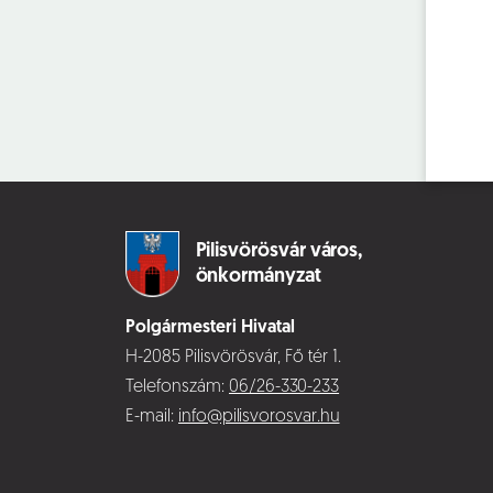
Pilisvörösvár város,
önkormányzat
Polgármesteri Hivatal
H-2085 Pilisvörösvár, Fő tér 1.
Telefonszám:
06/26-330-233
E-mail:
info@pilisvorosvar.hu