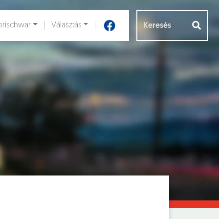
rischwar
Választás
Aloldalak [
]