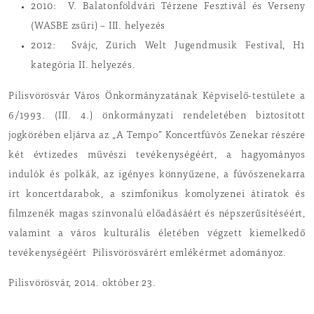
2010: V. Balatonföldvári Térzene Fesztivál és Verseny
(WASBE zsűri) – III. helyezés
2012: Svájc, Zürich Welt Jugendmusik Festival, H1
kategória II. helyezés.
Pilisvörösvár Város Önkormányzatának Képviselő-testülete a
6/1993. (III. 4.) önkormányzati rendeletében biztosított
jogkörében eljárva az „A Tempo” Koncertfúvós Zenekar részére
két évtizedes művészi tevékenységéért, a hagyományos
indulók és polkák, az igényes könnyűzene, a fúvószenekarra
írt koncertdarabok, a szimfonikus komolyzenei átiratok és
filmzenék magas színvonalú előadásáért és népszerűsítéséért,
valamint a város kulturális életében végzett kiemelkedő
tevékenységéért Pilisvörösvárért emlékérmet adományoz.
Pilisvörösvár, 2014. október 23.