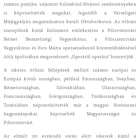
számos pontján, valamint különböző fővárosi rendezvényeken
is képviseltették magukat, legutóbb a Városligeti
Műjégpályán megrendezésre került Oktoberfesten. Az itthoni
szereplések közül különösen emlékezetes a Pilisvörösvári
Német Nemzetiségi Vegyeskórus, a Pilisszentiváni
Vegyeskórus és Fers Márta operaénekesnő közreműködésével
2013 áprilisában megrendezett „Operáról-operára” koncertjük.
A sikeres itthoni fellépések mellett számos európai és
Európán kívüli országban, például Finnországban, Svájcban,
Németországban, Szlovákiában, Olaszországban,
Franciaországban, Görögországban, Törökországban és
Tunéziában népszerűsítették már a magyar fúvószenei
hagyományokat, képviselték Magyarországot és
Pilisvörösvárt.
Az elmúlt 20 esztendő során elért sikereik közül a