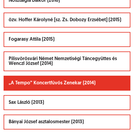
Nosztalgia Dalkör (2016)
özv. Hoffer Károlyné [sz. Zs. Dobozy Erzsébet] (2015)
Fogarasy Attila (2015)
Pilisvörösvári Német Nemzetiségi Táncegyüttes és
Wenczl József (2014)
„A Tempo” Koncertfúvós Zenekar (2014)
Sax László (2013)
Bányai József asztalosmester (2013)