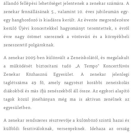
állandó fellépési lehetőséget jelentenek a zenekar számára. A
zenekar fennállásának 5., valamint 10. éves jubileumán egy-
egy hanghordozó is kiadásra került. Az évente megrendezésre
kerülő Újévi koncertekkel hagyományt teremtettek, s évről
évre nagy örömet szereznek a vörösvári és a környékbeli
zeneszerető polgároknak.
A zenekar 2005-ben különvált a Zeneiskolától, és megalakult
a működését biztosítani tudó „A Tempo” Koncertfúvós
Zenekar Közhasznú Egyesület. A zenekar jelenlegi
taglétszáma 49 fő, amely nagyrészt korábbi zeneiskolás
diákokból és más ifjú zenészekből áll össze. Az egykori alapító
tagok közül jónéhányan még ma is aktívan zenélnek az
egyesületben.
A zenekar rendszeres résztvevője a különböző szintű hazai és
külföldi fesztiváloknak, versenyeknek. Idehaza az ország