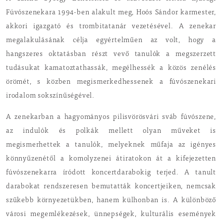
Fúvószenekara 1994-ben alakult meg, Hoós Sándor karmester,
akkori igazgató és trombitatanár vezetésével. A zenekar
megalakulásának célja egyértelműen az volt, hogy a
hangszeres oktatásban részt vevő tanulók a megszerzett
tudásukat kamatoztathassák, megélhessék a közös zenélés
örömét, s közben megismerkedhessenek a fúvószenekari
irodalom sokszínűségével.
A zenekarban a hagyományos pilisvörösvári sváb fúvószene,
az indulók és polkák mellett olyan műveket is
megismerhettek a tanulók, melyeknek műfaja az igényes
könnyűzenétől a komolyzenei átiratokon át a kifejezetten
fúvószenekarra íródott koncertdarabokig terjed. A tanult
darabokat rendszeresen bemutatták koncertjeiken, nemcsak
szűkebb környezetükben, hanem külhonban is. A különböző
városi megemlékezések, ünnepségek, kulturális események