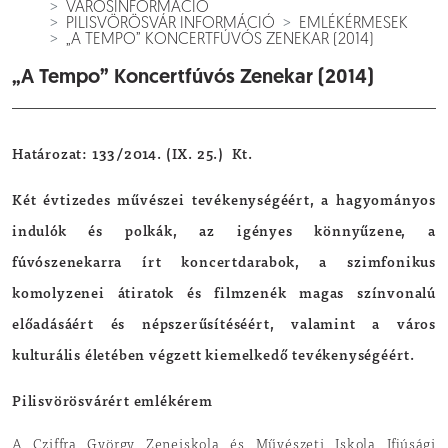
VÁROSINFORMÁCIÓ
PILISVÖRÖSVÁR INFORMÁCIÓ
EMLÉKÉRMESEK
„A TEMPO” KONCERTFÚVÓS ZENEKAR (2014)
„A Tempo” Koncertfúvós Zenekar (2014)
Határozat: 133/2014. (IX. 25.) Kt.
Két évtizedes művészei tevékenységéért, a hagyományos
indulók és polkák, az igényes könnyűzene, a
fúvószenekarra írt koncertdarabok, a szimfonikus
komolyzenei átiratok és filmzenék magas színvonalú
előadásáért és népszerűsítéséért, valamint a város
kulturális életében végzett kiemelkedő tevékenységéért.
Pilisvörösvárért emlékérem
A Cziffra György Zeneiskola és Művészeti Iskola Ifjúsági