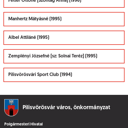
Fetter Ottóné [Szontág Anna] (1996)
Manhertz Mátyásné (1995)
Albel Attiláné (1995)
Zemplényi Józsefné [sz: Solnai Teréz] (1995)
Pilisvörösvári Sport Club (1994)
Pilisvörösvár város,
önkormányzat
Polgármesteri Hivatal