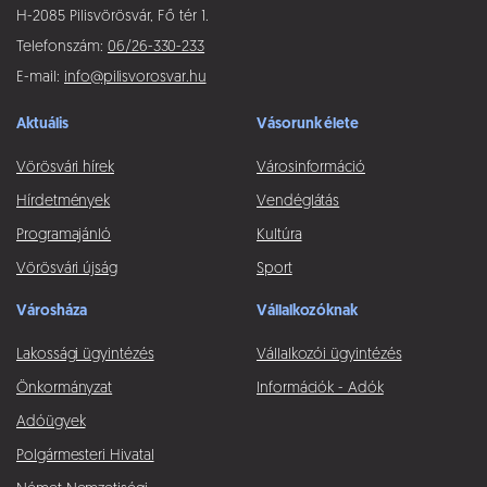
H-2085 Pilisvörösvár, Fő tér 1.
Telefonszám:
06/26-330-233
E-mail:
info@pilisvorosvar.hu
Aktuális
Vásorunk élete
Vörösvári hírek
Városinformáció
Hírdetmények
Vendéglátás
Programajánló
Kultúra
Vörösvári újság
Sport
Városháza
Vállalkozóknak
Lakossági ügyintézés
Vállalkozói ügyintézés
Önkormányzat
Információk - Adók
Adóügyek
Polgármesteri Hivatal