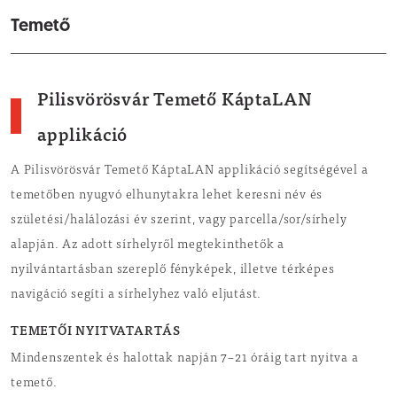
Temető
Pilisvörösvár Temető KáptaLAN
applikáció
A Pilisvörösvár Temető KáptaLAN applikáció segítségével a
temetőben nyugvó elhunytakra lehet keresni név és
születési/halálozási év szerint, vagy parcella/sor/sírhely
alapján. Az adott sírhelyről megtekinthetők a
nyilvántartásban szereplő fényképek, illetve térképes
navigáció segíti a sírhelyhez való eljutást.
TEMETŐI NYITVATARTÁS
Mindenszentek és halottak napján 7–21 óráig tart nyitva a
temető.