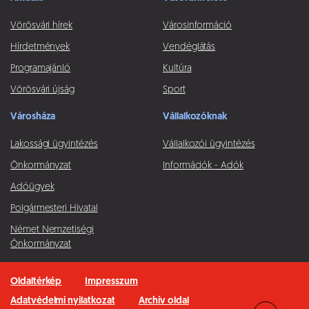
Vörösvári hírek
Városinformáció
Hírdetmények
Vendéglátás
Programajánló
Kultúra
Vörösvári újság
Sport
Városháza
Vállalkozóknak
Lakossági ügyintézés
Vállalkozói ügyintézés
Önkormányzat
Információk - Adók
Adóügyek
Polgármesteri Hivatal
Német Nemzetiségi
Önkormányzat
Oldaltérkép
Impresszum
Adatvédelmi nyilatkozat
Archív oldal