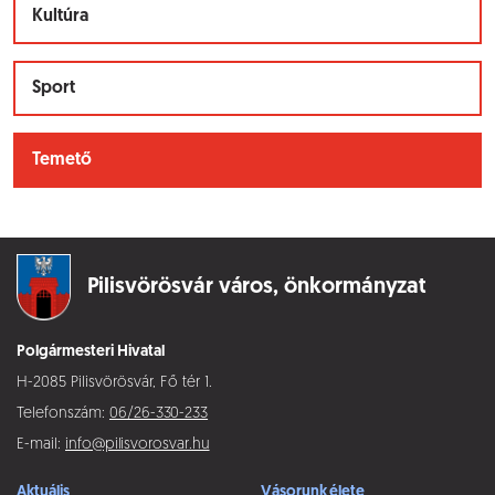
Kultúra
Sport
Temető
Pilisvörösvár város,
önkormányzat
Polgármesteri Hivatal
H-2085 Pilisvörösvár, Fő tér 1.
Telefonszám:
06/26-330-233
E-mail:
info@pilisvorosvar.hu
Aktuális
Vásorunk élete