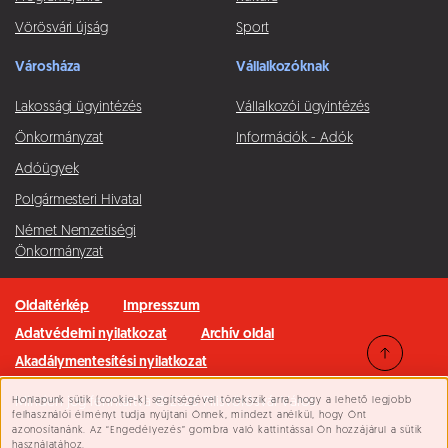
Vörösvári újság
Sport
Városháza
Vállalkozóknak
Lakossági ügyintézés
Vállalkozói ügyintézés
Önkormányzat
Információk - Adók
Adóügyek
Polgármesteri Hivatal
Német Nemzetiségi
Önkormányzat
Oldaltérkép
Impresszum
Adatvédelmi nyilatkozat
Archív oldal
Akadálymentesítési nyilatkozat
Honlapunk sütik (cookie-k) segítségével törekszik arra, hogy a lehető legjobb
Minden jog fenntartva © 2026 Pilisvörösvár Város
Süti beállítások
felhasználói élményt tudja nyújtani Önnek, mindezt anélkül, hogy Önt
azonosítanánk. Az “Engedélyezés” gombra való kattintással Ön hozzájárul a sütik
használatához.