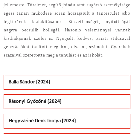
jellemezte. Türelmet, segítő jóindulatot sugárzó személyisége
egész tanári működése során hozzá­járult a tantestület jobb
légkörének kialakításá­hoz. Közvetlenségét, nyitottságát
nagyra becsülik kollégái. Hasonló véleménnyel vannak
kisdiákja­inak szülei is. Nyugodt, kedves, baráti stílusával
generációkat tanított meg írni, olvasni, számolni. Gyerekek
százaival szerettette meg a tanulást és az iskolát.
Balla Sándor (2024)
Rásonyi Győzőné (2024)
Hegyváriné Denk Ibolya (2023)