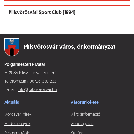
Pilisvörösvári Sport Club (1994)
Pilisvörösvár város,
önkormányzat
Polgármesteri Hivatal
H-2085 Pilisvörösvár, Fő tér 1.
Telefonszám:
06/26-330-233
E-mail:
info@pilisvorosvar.hu
Aktuális
Vásorunk élete
Vörösvári hírek
Városinformáció
Hírdetmények
Vendéglátás
Programajánló
Kultúra