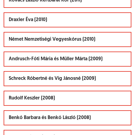
Kovács László Kertbarát Kör (2011)
Draxler Éva (2010)
Német Nemzetiségi Vegyeskórus (2010)
Andrusch-Fóti Mária és Müller Márta (2009)
Schreck Róbertné és Víg Jánosné (2009)
Rudolf Keszler (2008)
Benkó Barbara és Benkó László (2008)