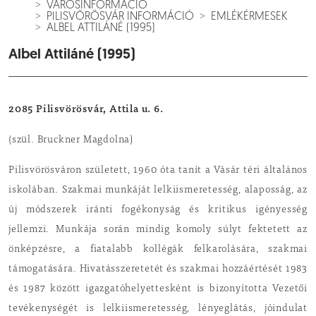
VÁROSINFORMÁCIÓ
PILISVÖRÖSVÁR INFORMÁCIÓ
EMLÉKÉRMESEK
ALBEL ATTILÁNÉ (1995)
Albel Attiláné (1995)
2085 Pilisvörösvár, Attila u. 6.
(szül. Bruckner Magdolna)
Pilisvörösváron szü­letett, 1960 óta tanít a Vásár téri általános
iskolában. Szakmai munkáját lelkiismere­tesség, alaposság, az
új módszerek iránti fogé­konyság és kritikus igényesség
jellemzi. Munkája során mindig komoly súlyt fektetett az
önképzésre, a fiata­labb kollégák felkarolá­sára, szakmai
támogatására. Hivatásszeretetét és szakmai hozzáértését 1983
és 1987 között igazga­tóhelyettesként is bizonyította Vezetői
tevékeny­ségét is lelkiismeretesség, lényeglátás, jóindulat