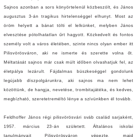
Sajnos azonban a sors könyörtelenül közbeszólt, és János
augusztus 3-án tragikus hirtelenséggel elhunyt. Most az
öröm helyett a bánat tölti el lelkünket, melyben János
elvesztése pótolhatatlan űrt hagyott. Közkedvelt és fontos
személy volt a város életében, szinte nincs olyan ember itt
Pilisvörösváron, aki ne ismerte és szerette volna őt.
Méltatását sajnos már csak múlt időben olvashatjuk fel, az
életpálya lezárult. Fájdalmas büszkeséggel gondolunk
legújabb díszpolgárunkra, aki sajnos ma nem lehet
közöttünk, de hangja, nevetése, trombitajátéka, és kedves,
megbízható, szeretetreméltó lénye a szívünkben él tovább.
Feldhoffer János régi pilisvörösvári sváb család sarjaként,
1957. március 23-án született. Általános iskolai
tanulmányait Pilisvörösváron végezte, majd