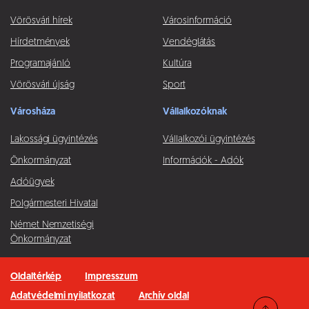
Vörösvári hírek
Városinformáció
Hírdetmények
Vendéglátás
Programajánló
Kultúra
Vörösvári újság
Sport
Városháza
Vállalkozóknak
Lakossági ügyintézés
Vállalkozói ügyintézés
Önkormányzat
Információk - Adók
Adóügyek
Polgármesteri Hivatal
Német Nemzetiségi
Önkormányzat
Oldaltérkép
Impresszum
Adatvédelmi nyilatkozat
Archív oldal