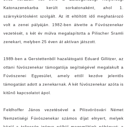
Katonazenekarba került sorkatonaként, ahol 1.
szárnykürtösként szolgált. Az itt eltöltött idő meghatározó
volt a zenei pályáján. 1982-ben átvette a Fúvószenekar
vezetését, s két év múlva megalapította a Pilischer Sramli
zenekart, melyben 25 éven át aktívan játszott.
1989-ben a Gerstettenből hazalátogató Eduard Gillitzer, az
ottani fúvószenekar támogatója segítségével megalakult a
Fúvószenei Egyesület, amely ettől kezdve jelentős
támogatást adott a zenekarnak. A két fúvószenekar azóta is
kitűnő kapcsolatot ápol.
Feldhoffer János vezetésével a Pilisvörösvári Német
Nemzetiségi Fúvószenekar számos díjat elnyert, melyek
közül a teljesség igénye nélkül megemlítünk néhányat: a