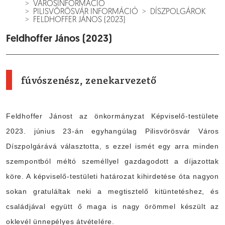
VÁROSINFORMÁCIÓ
PILISVÖRÖSVÁR INFORMÁCIÓ
DÍSZPOLGÁROK
FELDHOFFER JÁNOS (2023)
Feldhoffer János (2023)
fúvószenész, zenekarvezető
Feldhoffer Jánost az önkormányzat Képviselő-testülete
2023. június 23-án egyhangúlag Pilisvörösvár Város
Díszpolgárává választotta, s ezzel ismét egy arra minden
szempontból méltó személlyel gazdagodott a díjazottak
köre. A képviselő-testületi határozat kihirdetése óta nagyon
sokan gratuláltak neki a megtisztelő kitüntetéshez, és
családjával együtt ő maga is nagy örömmel készült az
oklevél ünnepélyes átvételére.