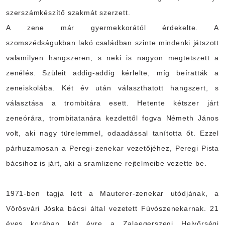
szerszámkészítő szakmát szerzett.
A zene már gyermekkorától érdekelte. A
szomszédságukban lakó családban szinte mindenki játszott
valamilyen hangszeren, s neki is nagyon megtetszett a
zenélés. Szüleit addig-addig kérlelte, míg beíratták a
zeneiskolába. Két év után választhatott hangszert, s
választása a trombitára esett. Hetente kétszer járt
zeneórára, trombitatanára kezdettől fogva Németh János
volt, aki nagy türelemmel, odaadással tanította őt. Ezzel
párhuzamosan a Peregi-zenekar vezetőjéhez, Peregi Pista
bácsihoz is járt, aki a sramlizene rejtelmeibe vezette be.
1971-ben tagja lett a Mauterer-zenekar utódjának, a
Vörösvári Jóska bácsi által vezetett Fúvószenekarnak. 21
éves korában két évre a Zalaegerszegi Helyőrségi