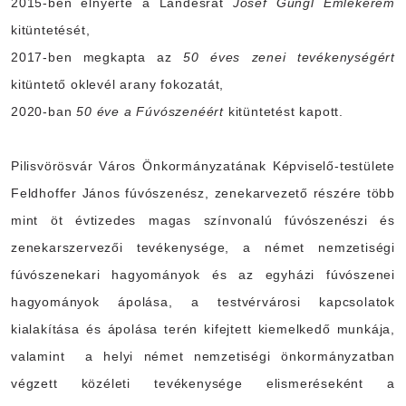
2015-ben elnyerte a Landesrat
Josef Gungl Emlékérem
kitüntetését,
2017-ben megkapta az
50 éves zenei tevékenységért
kitüntető oklevél arany fokozatát,
2020-ban
50 éve a Fúvószenéért
kitüntetést kapott.
Pilisvörösvár Város Önkormányzatának Képviselő-testülete
Feldhoffer János
fúvószenész, zenekarvezető
részére több
mint öt évtizedes magas színvonalú fúvószenészi és
zenekarszervezői tevékenysége, a német nemzetiségi
fúvószenekari hagyományok és az egyházi fúvószenei
hagyományok ápolása, a testvérvárosi kapcsolatok
kialakítása és ápolása terén kifejtett kiemelkedő munkája,
valamint
a helyi német nemzetiségi önkormányzatban
végzett közéleti tevékenysége elismeréseként a