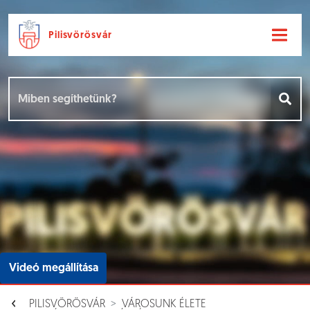
Pilisvörösvár
Ugrás a fő tartalomhoz
Hírek [
]
Események [
]
Dokumentumok [
]
Aloldalak [
]
Videó megállítása
PILISVÖRÖSVÁR
VÁROSUNK ÉLETE