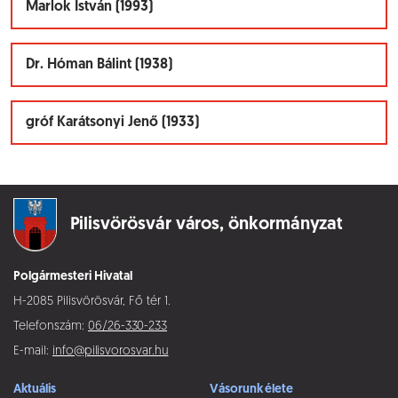
Marlok István (1993)
Dr. Hóman Bálint (1938)
gróf Karátsonyi Jenő (1933)
Pilisvörösvár város,
önkormányzat
Polgármesteri Hivatal
H-2085 Pilisvörösvár, Fő tér 1.
Telefonszám:
06/26-330-233
E-mail:
info@pilisvorosvar.hu
Aktuális
Vásorunk élete