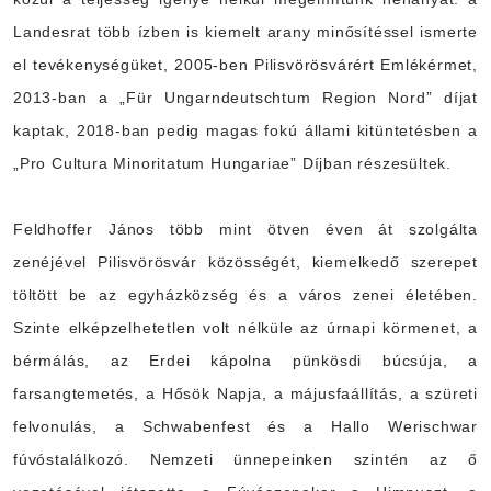
Landesrat több ízben is kiemelt arany minősítéssel ismerte
el tevékenységüket, 2005-ben Pilisvörösvárért Emlékérmet,
2013-ban a „Für Ungarndeutschtum Region Nord” díjat
kaptak, 2018-ban pedig magas fokú állami kitüntetésben a
„Pro Cultura Minoritatum Hungariae” Díjban részesültek.
Feldhoffer János több mint ötven éven át szolgálta
zenéjével Pilisvörösvár közösségét, kiemelkedő szerepet
töltött be az egyházközség és a város zenei életében.
Szinte elképzelhetetlen volt nélküle az úrnapi körmenet, a
bérmálás, az Erdei kápolna pünkösdi búcsúja, a
farsangtemetés, a Hősök Napja, a májusfaállítás, a szüreti
felvonulás, a Schwabenfest és a Hallo Werischwar
fúvóstalálkozó. Nemzeti ünnepeinken szintén az ő