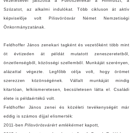
vezetésével játszotta a Fúvószenekar a Himnuszt, a
Szózatot, az alkalmi indulókat. Több cikluson át aktív
képviselője volt Pilisvörösvár Német Nemzetiségi
Önkormányzatának.
Feldhoffer János zenekari tagként és vezetőként több mint
öt évtizeden át példát mutatott zeneszeretetből,
önzetlenségből, közösségi szellemből. Munkáját szerényen,
alázattal végezte. Legfőbb célja volt, hogy örömet
szerezzen közönségének. Vállalt munkáját mindig
kitartóan, lelkiismeretesen, becsületesen látta el. Családi
élete is példaértékű volt.
Feldhoffer János zenei és közéleti tevékenységét már
eddig is számos díjjal elismerték:
2011-ben
Pilisvörösvárért emlékérmet
kapott,