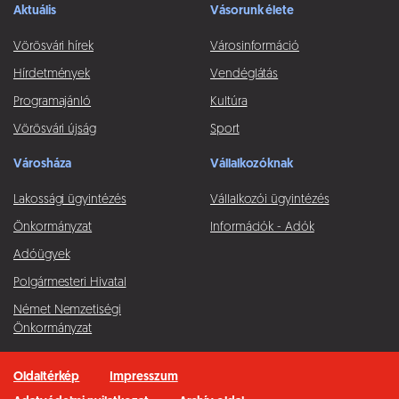
Aktuális
Vásorunk élete
Vörösvári hírek
Városinformáció
Hírdetmények
Vendéglátás
Programajánló
Kultúra
Vörösvári újság
Sport
Városháza
Vállalkozóknak
Lakossági ügyintézés
Vállalkozói ügyintézés
Önkormányzat
Információk - Adók
Adóügyek
Polgármesteri Hivatal
Német Nemzetiségi
Önkormányzat
Oldaltérkép
Impresszum