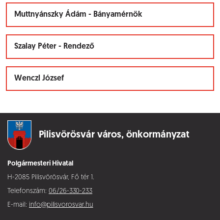
Muttnyánszky Ádám - Bányamérnök
Szalay Péter - Rendező
Wenczl József
Pilisvörösvár város,
önkormányzat
Polgármesteri Hivatal
H-2085 Pilisvörösvár, Fő tér 1.
Telefonszám:
06/26-330-233
E-mail:
info@pilisvorosvar.hu