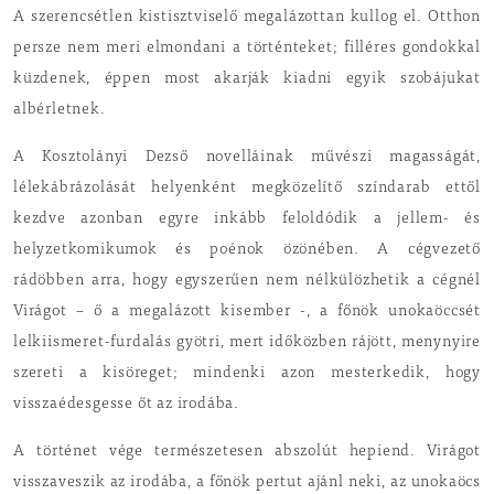
A szerencsétlen kistisztviselő megalázottan kullog el. Otthon
persze nem meri elmondani a történteket; filléres gondokkal
küzdenek, éppen most akarják kiadni egyik szobájukat
albérletnek.
A Kosztolányi Dezső novelláinak művészi magasságát,
lélekábrázolását helyenként megközelítő színdarab ettől
kezdve azonban egyre inkább feloldódik a jellem- és
helyzetkomikumok és poénok özönében. A cégvezető
rádöbben arra, hogy egyszerűen nem nélkülözhetik a cégnél
Virágot – ő a megalázott kisember -, a főnök unokaöccsét
lelkiismeret-furdalás gyötri, mert időközben rájött, menynyire
szereti a kisöreget; mindenki azon mesterkedik, hogy
visszaédesgesse őt az irodába.
A történet vége természetesen abszolút hepiend. Virágot
visszaveszik az irodába, a főnök pertut ajánl neki, az unokaöcs