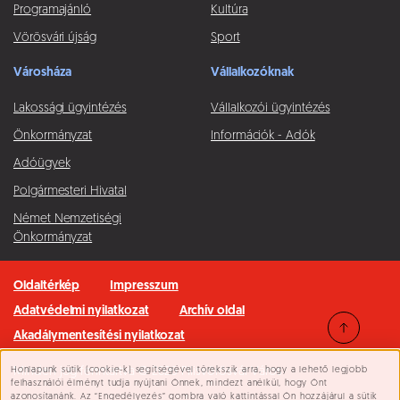
Programajánló
Kultúra
Vörösvári újság
Sport
Városháza
Vállalkozóknak
Lakossági ügyintézés
Vállalkozói ügyintézés
Önkormányzat
Információk - Adók
Adóügyek
Polgármesteri Hivatal
Német Nemzetiségi
Önkormányzat
Oldaltérkép
Impresszum
Adatvédelmi nyilatkozat
Archív oldal
Akadálymentesítési nyilatkozat
Honlapunk sütik (cookie-k) segítségével törekszik arra, hogy a lehető legjobb
Minden jog fenntartva © 2026 Pilisvörösvár Város
Süti beállítások
felhasználói élményt tudja nyújtani Önnek, mindezt anélkül, hogy Önt
azonosítanánk. Az “Engedélyezés” gombra való kattintással Ön hozzájárul a sütik