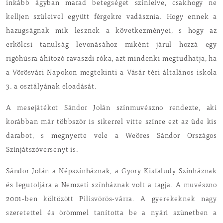
inkább ágyban marad betegséget színlelve, csakhogy ne
kelljen szüleivel együtt férgekre vadásznia. Hogy ennek a
hazugságnak mik lesznek a következményei, s hogy az
erkölcsi tanulság levonásához miként járul hozzá egy
rigóhúsra áhítozó ravaszdi róka, azt mindenki megtudhatja, ha
a Vörösvári Napokon megtekinti a Vásár téri általános iskola
3. a osztályának eloadását.
A mesejátékot Sándor Jolán színmuvészno rendezte, aki
korábban már többször is sikerrel vitte színre ezt az üde kis
darabot, s megnyerte vele a Weöres Sándor Országos
Színjátszóversenyt is.
Sándor Jolán a Népszínháznak, a Gyory Kisfaludy Színháznak
és legutoljára a Nemzeti színháznak volt a tagja. A muvészno
2001-ben költözött Pilisvörös-várra. A gyerekeknek nagy
szeretettel és örömmel tanította be a nyári szünetben a