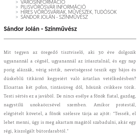
VÁROSINFORMÁCIÓ
PILISVÖRÖSVÁR INFORMÁCIÓ
HÍRES VÖRÖSVÁRIAK, MŰVÉSZEK, TUDÓSOK
SÁNDOR JOLÁN - SZÍNMŰVÉSZ
Sándor Jolán - Színművész
Mit tegyen az öregedő tisztviselő, aki 30 éve dolgozik
ugyanannál a cégnél, ugyanannál az íróasztalnál, és egy nap
porig alázzák, vérig sértik, nevetségessé teszik egy bájos és
dúskeblű titkárnő kegyeiért való ártatlan vetélkedésben?
Elcsattan két pofon, tintásüveg dől, hősünk cvikkere törik.
Testi sértés ez a javából. De nincs esélye a főnök fiatal, gazdag,
nagystílű unokaöccsével szemben. Amikor protestál,
elégtételt követel, a főnök szélesre tárja az ajtót: “Tessék, el
lehet menni, úgy is meg akartam magától szabadulni, akár egy
régi, kiszolgált bútordarabtól.”