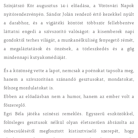
Színjátszó Kör augusztus 14-i előadása, a Vörösvári Napok
nyitórendezvényén. Sándor Jolán rendező értő kezekkel nyúlt
a darabhoz, és a vígjátéki köntöst többször fellebbentve
láttatni engedi a szívszorító valóságot: a kisemberek napi
gondoktól terhes világát, a munkanélküliség fenyegető rémét,
a megaláztatások és önzések, a törleszkedés és a gőg
mindennapi kutyakomédiáját.
És a közönség vette a lapot, nemcsak a poénokat tapsolta meg,
hanem a szívszorítóan szánandó gesztusokat, mondatokat,
félszeg mozdulatokat is.
Ebben az előadásban nem a humor, hanem az ember volt a
főszereplő.
Egri Béla játéka színészi remeklés. Egyszerű eszközökkel,
fölösleges gesztusok nélkül olyan életszerűen ábrázolta az
önbecsülésétől megfosztott kistisztviselő szerepét, hogy