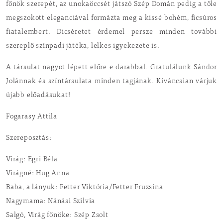
főnök szerepét, az unokaöccsét játszó Szép Domán pedig a tőle
megszokott eleganciával formázta meg a kissé bohém, ficsúros
fiatalembert. Dicséretet érdemel persze minden további
szereplő színpadi játéka, lelkes igyekezete is.
A társulat nagyot lépett előre e darabbal. Gratulálunk Sándor
Jolánnak és színtársulata minden tagjának. Kíváncsian várjuk
újabb előadásukat!
Fogarasy Attila
Szereposztás:
Virág: Egri Béla
Virágné: Hug Anna
Baba, a lányuk: Fetter Viktória/Fetter Fruzsina
Nagymama: Nánási Szilvia
Salgó, Virág főnöke: Szép Zsolt