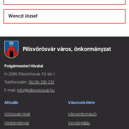
Wenczl József
Pilisvörösvár város,
önkormányzat
Polgármesteri Hivatal
H-2085 Pilisvörösvár, Fő tér 1.
Telefonszám:
06/26-330-233
E-mail:
info@pilisvorosvar.hu
Aktuális
Vásorunk élete
Vörösvári hírek
Városinformáció
Hírdetmények
Vendéglátás