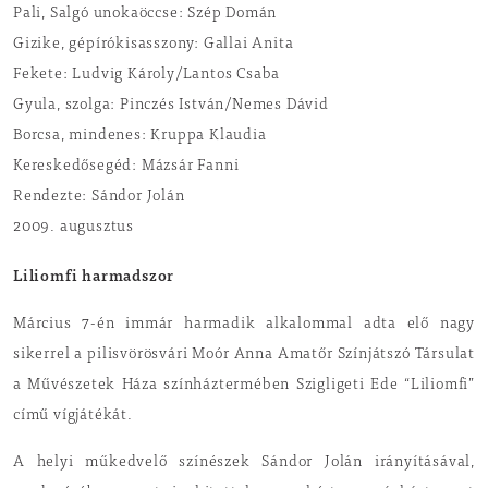
Pali, Salgó unokaöccse: Szép Domán
Gizike, gépírókisasszony: Gallai Anita
Fekete: Ludvig Károly/Lantos Csaba
Gyula, szolga: Pinczés István/Nemes Dávid
Borcsa, mindenes: Kruppa Klaudia
Kereskedősegéd: Mázsár Fanni
Rendezte: Sándor Jolán
2009. augusztus
Liliomfi harmadszor
Március 7-én immár harmadik alkalommal adta elő nagy
sikerrel a pilisvörösvári Moór Anna Amatőr Színjátszó Társulat
a Művészetek Háza színháztermében Szigligeti Ede “Liliomfi”
című vígjátékát.
A helyi műkedvelő színészek Sándor Jolán irányításával,