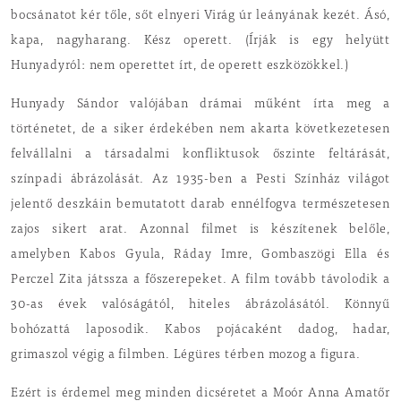
bocsánatot kér tőle, sőt elnyeri Virág úr leányának kezét. Ásó,
kapa, nagyharang. Kész operett. (Írják is egy helyütt
Hunyadyról: nem operettet írt, de operett eszközökkel.)
Hunyady Sándor valójában drámai műként írta meg a
történetet, de a siker érdekében nem akarta következetesen
felvállalni a társadalmi konfliktusok őszinte feltárását,
színpadi ábrázolását. Az 1935-ben a Pesti Színház világot
jelentő deszkáin bemutatott darab ennélfogva természetesen
zajos sikert arat. Azonnal filmet is készítenek belőle,
amelyben Kabos Gyula, Ráday Imre, Gombaszögi Ella és
Perczel Zita játssza a főszerepeket. A film tovább távolodik a
30-as évek valóságától, hiteles ábrázolásától. Könnyű
bohózattá laposodik. Kabos pojácaként dadog, hadar,
grimaszol végig a filmben. Légüres térben mozog a figura.
Ezért is érdemel meg minden dicséretet a Moór Anna Amatőr