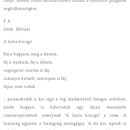
tudja. Sándor Jolán társulatvezető számít a vörösvári polgárok
segítőkészségére.
F. A.
2009. február
A lusta kisrigó
Fáj a begyem, meg a hátam,
fáj a nyakam, fáj a lábam,
csipegetni csoröm is fáj,
szárnyra kelnék, szárnyam is fáj,
lépni sem tudok
– panaszkodik a kis rigó a víg madárdaltól hangos erdoben,
ámde hogyan is hihetnénk egy olyan mesejáték
címszereplojének, amelynek “A lusta kisrigó” a címe. A
lustaság ugyanis a hazugság melegágya. A mi kis rigónk is