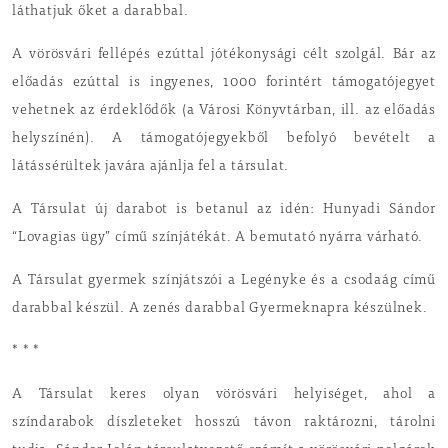
láthatjuk őket a darabbal.
A vörösvári fellépés ezúttal jótékonysági célt szolgál. Bár az
előadás ezúttal is ingyenes, 1000 forintért támogatójegyet
vehetnek az érdeklődők (a Városi Könyvtárban, ill. az előadás
helyszínén). A támogatójegyekből befolyó bevételt a
látássérültek javára ajánlja fel a társulat.
A Társulat új darabot is betanul az idén: Hunyadi Sándor
“Lovagias ügy” című színjátékát. A bemutató nyárra várható.
A Társulat gyermek színjátszói a Legényke és a csodaág című
darabbal készül. A zenés darabbal Gyermeknapra készülnek.
* * *
A Társulat keres olyan vörösvári helyiséget, ahol a
színdarabok díszleteket hosszú távon raktározni, tárolni