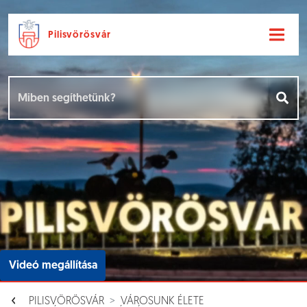
Pilisvörösvár
Ugrás a fő tartalomhoz
Hírek [
]
Események [
]
Dokumentumok [
]
Aloldalak [
]
Videó megállítása
PILISVÖRÖSVÁR
VÁROSUNK ÉLETE