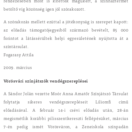
rendezésében most is kitettek magukért, a színháztermet
betöltő víg közönség igen jól szórakozott.
A szórakozás mellett ezúttal a jótékonyság is szerepet kapott:
az előadás támogatójegyeiből származó bevételt, 85 000
forintot a látássérültek helyi egyesületének nyújtotta át a
színtársulat.
Fogarasy Attila
2009. március
Vörösvári színjátszók vendégszereplései
A Sándor Jolán vezette Moór Anna Amatőr Színjátszó Társulat
folytatja sikeres vendégszerepléseit Liliomfi című
előadásával. A február 14-i csévi előadás után, 28-án
megismétlik korábbi pilisszentkereszti fellépésüket, március
7-én pedig ismét Vörösváron, a Zeneiskola színpadán