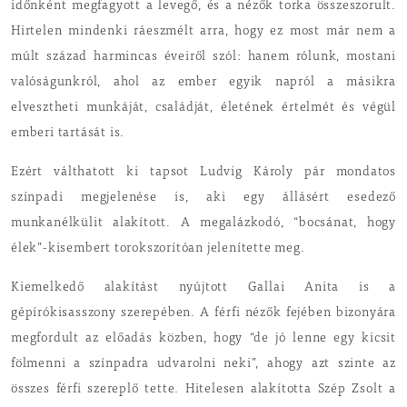
időnként megfagyott a levegő, és a nézők torka összeszorult.
Hirtelen mindenki ráeszmélt arra, hogy ez most már nem a
múlt század harmincas éveiről szól: hanem rólunk, mostani
valóságunkról, ahol az ember egyik napról a másikra
elvesztheti munkáját, családját, életének értelmét és végül
emberi tartását is.
Ezért válthatott ki tapsot Ludvig Károly pár mondatos
színpadi megjelenése is, aki egy állásért esedező
munkanélkülit alakított. A megalázkodó, “bocsánat, hogy
élek”-kisembert torokszorítóan jelenítette meg.
Kiemelkedő alakítást nyújtott Gallai Anita is a
gépírókisasszony szerepében. A férfi nézők fejében bizonyára
megfordult az előadás közben, hogy “de jó lenne egy kicsit
fölmenni a színpadra udvarolni neki”, ahogy azt szinte az
összes férfi szereplő tette. Hitelesen alakította Szép Zsolt a