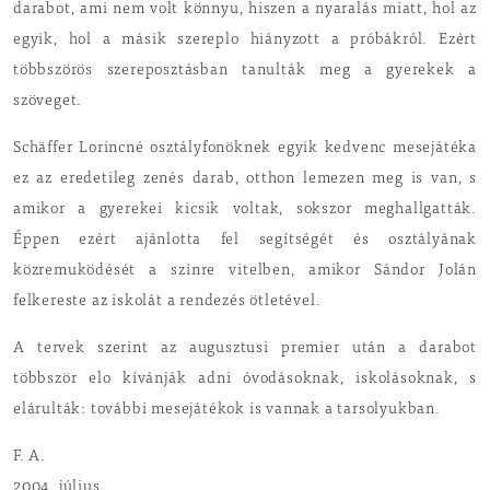
darabot, ami nem volt könnyu, hiszen a nyaralás miatt, hol az
egyik, hol a másik szereplo hiányzott a próbákról. Ezért
többszörös szereposztásban tanulták meg a gyerekek a
szöveget.
Schäffer Lorincné osztályfonöknek egyik kedvenc mesejátéka
ez az eredetileg zenés darab, otthon lemezen meg is van, s
amikor a gyerekei kicsik voltak, sokszor meghallgatták.
Éppen ezért ajánlotta fel segítségét és osztályának
közremuködését a színre vitelben, amikor Sándor Jolán
felkereste az iskolát a rendezés ötletével.
A tervek szerint az augusztusi premier után a darabot
többször elo kívánják adni óvodásoknak, iskolásoknak, s
elárulták: további mesejátékok is vannak a tarsolyukban.
F. A.
2004. július