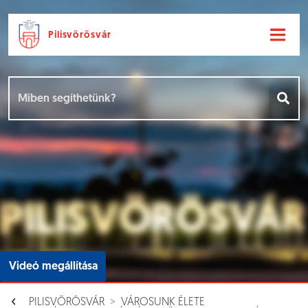
Pilisvörösvár
Ugrás a fő tartalomhoz
Hírek [
]
Események [
]
Dokumentumok [
]
Aloldalak [
]
Videó megállítása
PILISVÖRÖSVÁR
VÁROSUNK ÉLETE