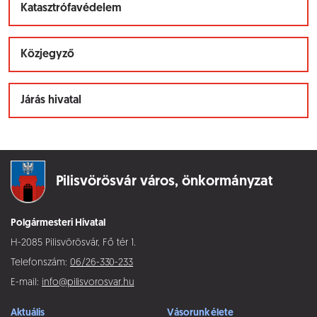
Katasztrófavédelem
Közjegyző
Járás hivatal
Pilisvörösvár város,
önkormányzat
Polgármesteri Hivatal
H-2085 Pilisvörösvár, Fő tér 1.
Telefonszám:
06/26-330-233
E-mail:
info@pilisvorosvar.hu
Aktuális
Vásorunk élete