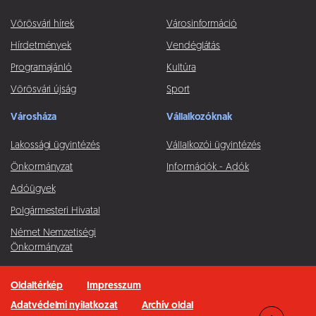
Vörösvári hírek
Városinformáció
Hírdetmények
Vendéglátás
Programajánló
Kultúra
Vörösvári újság
Sport
Városháza
Vállalkozóknak
Lakossági ügyintézés
Vállalkozói ügyintézés
Önkormányzat
Információk - Adók
Adóügyek
Polgármesteri Hivatal
Német Nemzetiségi
Önkormányzat
Oldaltérkép
Impresszum
Adatvédelmi nyilatkozat
Archív oldal