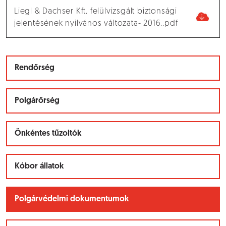
Liegl & Dachser Kft. felülvizsgált biztonsági
jelentésének nyilvános változata- 2016..pdf
Rendőrség
Polgárőrség
Önkéntes tűzoltók
Kóbor állatok
Polgárvédelmi dokumentumok