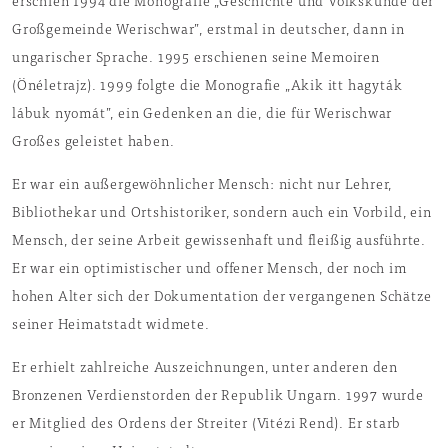
erschien 1994 die Monografie „Geschichte und Volkskunde der
Großgemeinde Werischwar”, erstmal in deutscher, dann in
ungarischer Sprache. 1995 erschienen seine Memoiren
(Önéletrajz). 1999 folgte die Monografie „Akik itt hagyták
lábuk nyomát”, ein Gedenken an die, die für Werischwar
Großes geleistet haben.
Er war ein außergewöhnlicher Mensch: nicht nur Lehrer,
Bibliothekar und Ortshistoriker, sondern auch ein Vorbild, ein
Mensch, der seine Arbeit gewissenhaft und fleißig ausführte.
Er war ein optimistischer und offener Mensch, der noch im
hohen Alter sich der Dokumentation der vergangenen Schätze
seiner Heimatstadt widmete.
Er erhielt zahlreiche Auszeichnungen, unter anderen den
Bronzenen Verdienstorden der Republik Ungarn. 1997 wurde
er Mitglied des Ordens der Streiter (Vitézi Rend). Er starb