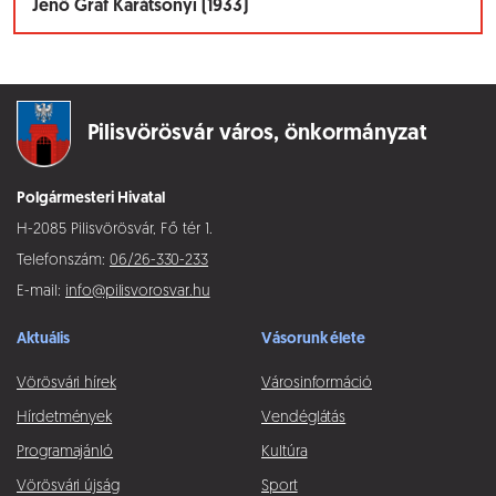
Jenő Graf Karátsonyi (1933)
Pilisvörösvár város,
önkormányzat
Polgármesteri Hivatal
H-2085 Pilisvörösvár, Fő tér 1.
Telefonszám:
06/26-330-233
E-mail:
info@pilisvorosvar.hu
Aktuális
Vásorunk élete
Vörösvári hírek
Városinformáció
Hírdetmények
Vendéglátás
Programajánló
Kultúra
Vörösvári újság
Sport