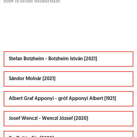
2007 in seiner Heimatstadt.
Stefan Botzheim - Botzheim István (2021)
Sándor Molnár (2021)
Albert Graf Apponyi - gróf Apponyi Albert (1921)
Josef Wenczl - Wenczl József (2020)