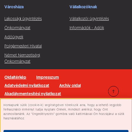
Városháza
Vállalkozóknak
Lakossági ügyintézés
Vállalkozói ügyintézés
Önkormányzat
Információk - Adók
Adóügyek
Polgármesteri Hivatal
Német Nemzetiségi
Önkormányzat
Oldaltérkép
Impresszum
Adatvédelmi nyilatkozat
Archív oldal
Akadálymentesítési nyilatkozat
Honlapunk sütik (cookie-k) segítségével törekszik arra, hogy a lehető legjobb
Minden jog fenntartva © 2026 Pilisvörösvár Város
Süti beállítások
felhasználói élményt tudja nyújtani Önnek, mindezt anélkül, hogy Önt
azonosítanánk. Az “Engedélyezés” gombra való kattintással Ön hozzájárul a sütik
használatához.