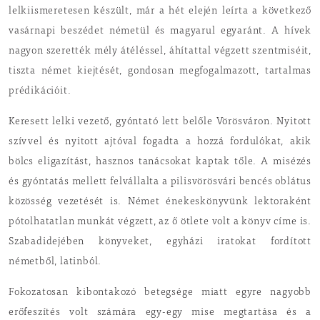
lelkiismeretesen készült, már a hét elején leírta a következő
vasárnapi beszédet németül és magyarul egyaránt. A hívek
nagyon szerették mély átéléssel, áhítattal végzett szentmiséit,
tiszta német kiejtését, gondosan megfogalmazott, tartalmas
prédikációit.
Keresett lelki vezető, gyóntató lett belőle Vörösváron. Nyitott
szívvel és nyitott ajtóval fogadta a hozzá fordulókat, akik
bölcs eligazítást, hasznos tanácsokat kaptak tőle. A misézés
és gyóntatás mellett felvállalta a pilisvörösvári bencés oblátus
közösség vezetését is. Német énekeskönyvünk lektoraként
pótolhatatlan munkát végzett, az ő ötlete volt a könyv címe is.
Szabadidejében könyveket, egyházi iratokat fordított
németből, latinból.
Fokozatosan kibontakozó betegsége miatt egyre nagyobb
erőfeszítés volt számára egy-egy mise megtartása és a