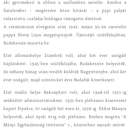
aki gyermekeit is ebben a szellemben nevelte. Amikor a
fiatalember – megérezve Isten hívását – a papi pályát
választotta, családja boldogan támogatta döntését.
A szeminárium elvégzése után 1943. május 30-án szentelte
pappá Shvoy Lajos megyéspüspök. Újmiséjét szülőfalujában,
Budakeszin mutatta be.
Első állomáshelye Zsámbék volt, ahol két évet szolgált
káplánként. 1945-ben szülőfalujába, Budakeszire helyezték,
de néhány hónap után tovább küldték Nagytéténybe, ahol két
évet szolgált, majd szintén két évre Budafok következett.
Első önálló helye Bakonykúti volt, ahol 1948-tól 1951-ig
működött adminisztrátorként. 1951-ben plébánosi kinevezést
kapott Etyekre, itt szolgált hét éven át, 1958-ig. Ekkor Mányra
helyezték, ahol nyolc évig volt plébános. Közben megírta “A
Mányi Egyházközség története” c., kéziratban maradt művét.