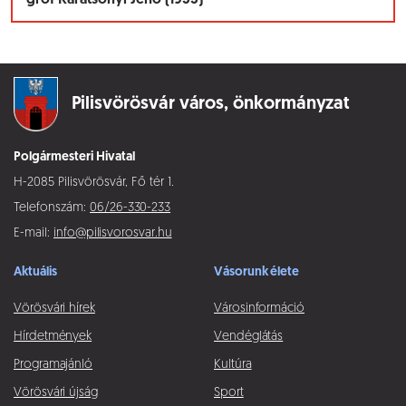
gróf Karátsonyi Jenő (1933)
Pilisvörösvár város,
önkormányzat
Polgármesteri Hivatal
H-2085 Pilisvörösvár, Fő tér 1.
Telefonszám:
06/26-330-233
E-mail:
info@pilisvorosvar.hu
Aktuális
Vásorunk élete
Vörösvári hírek
Városinformáció
Hírdetmények
Vendéglátás
Programajánló
Kultúra
Vörösvári újság
Sport