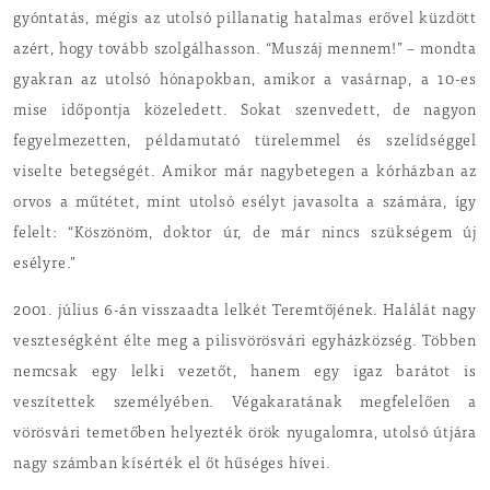
gyóntatás, mégis az utolsó pillanatig hatalmas erővel küzdött
azért, hogy tovább szolgálhasson. “Muszáj mennem!” – mondta
gyakran az utolsó hónapokban, amikor a vasárnap, a 10-es
mise időpontja közeledett. Sokat szenvedett, de nagyon
fegyelmezetten, példamutató türelemmel és szelídséggel
viselte betegségét. Amikor már nagybetegen a kórházban az
orvos a műtétet, mint utolsó esélyt javasolta a számára, így
felelt: “Köszönöm, doktor úr, de már nincs szükségem új
esélyre.”
2001. július 6-án visszaadta lelkét Teremtőjének. Halálát nagy
veszteségként élte meg a pilisvörösvári egyházközség. Többen
nemcsak egy lelki vezetőt, hanem egy igaz barátot is
veszítettek személyében. Végakaratának megfelelően a
vörösvári temetőben helyezték örök nyugalomra, utolsó útjára
nagy számban kísérték el őt hűséges hívei.