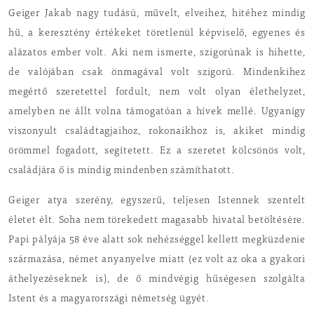
Geiger Jakab nagy tudású, művelt, elveihez, hitéhez mindig
hű, a keresztény értékeket töretlenül képviselő, egyenes és
alázatos ember volt. Aki nem ismerte, szigorúnak is hihette,
de valójában csak önmagával volt szigorú. Mindenkihez
megértő szeretettel fordult, nem volt olyan élethelyzet,
amelyben ne állt volna támogatóan a hívek mellé. Ugyanígy
viszonyult családtagjaihoz, rokonaikhoz is, akiket mindig
örömmel fogadott, segítetett. Ez a szeretet kölcsönös volt,
családjára ő is mindig mindenben számíthatott.
Geiger atya szerény, egyszerű, teljesen Istennek szentelt
életet élt. Soha nem törekedett magasabb hivatal betöltésére.
Papi pályája 58 éve alatt sok nehézséggel kellett megküzdenie
származása, német anyanyelve miatt (ez volt az oka a gyakori
áthelyezéseknek is), de ő mindvégig hűségesen szolgálta
Istent és a magyarországi németség ügyét.