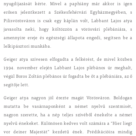
nyugdíjazását kérte. Mivel a paphiány már akkor is igen
erősen jelentkezett a Székesfehérvári Egyházmegyében, s
Pilisvörösváron is csak egy káplán volt, Labbant Lajos atya
javasolta neki, hogy költözzön a vörösvári plébániára, s
amennyire ereje és egészségi állapota engedi, segítsen be a
lelkipásztori munkába.
Geiger atya szívesen elfogadta a felkérést, de mivel közben
1994. november elején Labbant Lajos plébános úr meghalt,
végül Boros Zoltán plébános úr fogadta be őt a plébániára, az ő
segítője lett.
Geiger atya nagyon jól érezte magát Vörösváron. Boldogan
mutatta be vasárnaponként a német nyelvű szentmisét,
nagyon szerette, ha a nép teljes szívéből énekelte a német
nyelvű énekeket. Különösen kedves volt számára a “Hier liegt
vor deiner Majestät” kezdetű ének. Prédikációira mindig