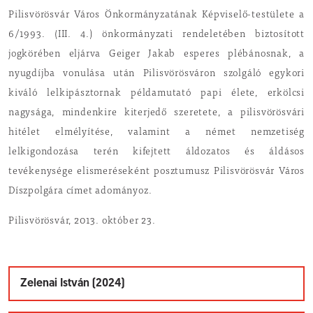
Pilisvörösvár Város Önkormányzatának Képviselő-testülete a
6/1993. (III. 4.) önkormányzati rendeletében biztosított
jogkörében eljárva Geiger Jakab esperes plébánosnak, a
nyugdíjba vonulása után Pilisvörösváron szolgáló egykori
kiváló lelkipásztornak példamutató papi élete, erkölcsi
nagysága, mindenkire kiterjedő szeretete, a pilisvörösvári
hitélet elmélyítése, valamint a német nemzetiség
lelkigondozása terén kifejtett áldozatos és áldásos
tevékenysége elismeréseként posztumusz Pilisvörösvár Város
Díszpolgára címet adományoz.
Pilisvörösvár, 2013. október 23.
Zelenai István (2024)