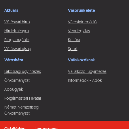
Aktuális
Vásorunk élete
Vörösvári hírek
Városinformáció
Hírdetmények
Vendéglátás
Programajánló
Kultúra
Vörösvári újság
Sport
Városháza
Vállalkozóknak
Lakossági ügyintézés
Vállalkozói ügyintézés
Önkormányzat
Információk - Adók
Adóügyek
Polgármesteri Hivatal
Német Nemzetiségi
Önkormányzat