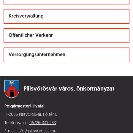
Kreisverwaltung
Öffentlicher Verkehr
Versorgungsunternehmen
Pilisvörösvár város,
önkormányzat
Polgármesteri Hivatal
H-2085 Pilisvörösvár, Fő tér 1.
Telefonszám:
06/26-330-233
E-mail:
info@pilisvorosvar.hu