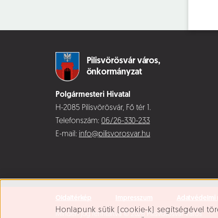
Pilisvörösvár város,
önkormányzat
Polgármesteri Hivatal
H-2085 Pilisvörösvár, Fő tér 1.
Telefonszám:
06/26-330-233
E-mail:
info@pilisvorosvar.hu
Oldaltérkép
Impresszum
Adatvédelmi 
Süti beállítások
Honlapunk sütik (cookie-k) segítségével tör
Minden jog fenntartva © 2026 Pilisvörösvár Város