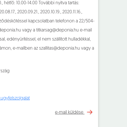
0., hétfő: 10.00-14.00 További nyitva tartás:
8.17., 2020.09.21., 2020.10.19., 2020.11.16.,
szerződéskötéssel kapcsolatban telefonon a 22/504-
@deponia.hu vagy a titkarsag@deponia.hu e-mail
al, edényürítéssel, el nem szállított hulladékkal,
zámon, e-mailben az szallitas@deponia.hu vagy a
rszág
ugyfelszolgalat
e-mail küldése