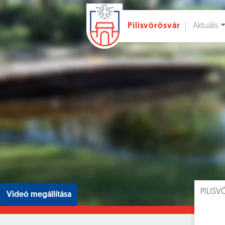
Aktuális
Pilisvörösvár
Ugrás a fő tartalomhoz
Hírek [
]
Esem
PILIS
Videó megállítása