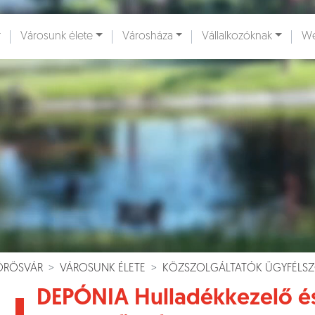
Városunk élete
Városháza
Vállalkozóknak
We
ények [
]
Dokumentumok [
]
VÖRÖSVÁR
VÁROSUNK ÉLETE
KÖZSZOLGÁLTATÓK ÜGYFÉLSZ
DEPÓNIA Hulladékkezelő és