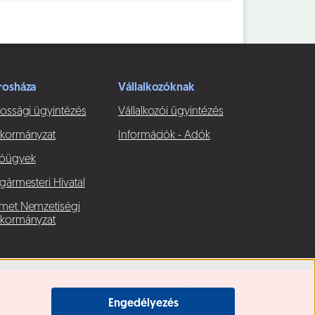
rosháza
Vállalkozóknak
ossági ügyintézés
Vállalkozói ügyintézés
kormányzat
Információk - Adók
óügyek
gármesteri Hivatal
met Nemzetiségi
kormányzat
Engedélyezés