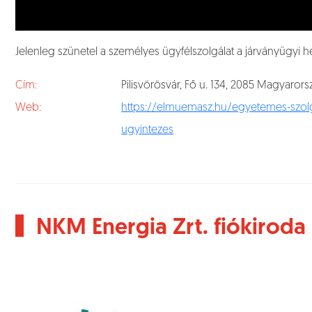
Jelenleg szünetel a személyes ügyfélszolgálat a járványügyi he
Cím:
Pilisvörösvár, Fő u. 134, 2085 Magyaror
Web:
https://elmuemasz.hu/egyetemes-szolg
ugyintezes
NKM Energia Zrt. fiókiroda