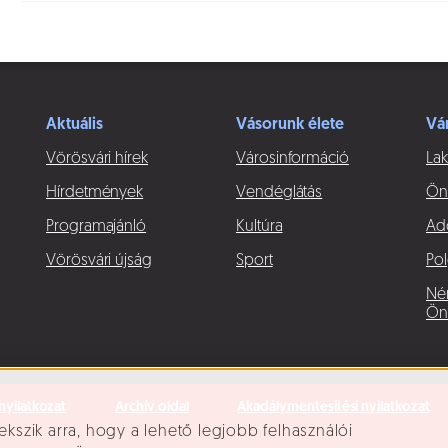
Aktuális
Vásorunk élete
Vá
Vörösvári hírek
Városinformáció
Lak
Hírdetmények
Vendéglátás
Ön
Programajánló
Kultúra
Ad
Vörösvári újság
Sport
Pol
Né
Ön
nyilatkozat
Archív oldal
Akadálymentesítési nyilatkozat
ekszik arra, hogy a lehető legjobb felhasználói