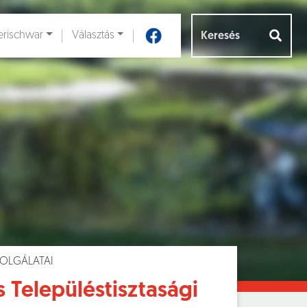
rischwar
Választás
Aloldalak [
]
OLGÁLATAI
 Településtisztasági