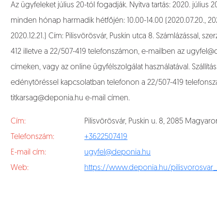
Az ügyfeleket július 20-tól fogadják. Nyitva tartás: 2020. július 2
minden hónap harmadik hétfőjén: 10.00-14.00 (2020.07.20., 2020.0
2020.12.21.) Cím: Pilisvörösvár, Puskin utca 8. Számlázással, 
412 illetve a 22/507-419 telefonszámon, e-mailben az ugyfel
címeken, vagy az online ügyfélszolgálat használatával. Szállításs
edénytöréssel kapcsolatban telefonon a 22/507-419 telefons
titkarsag@deponia.hu e-mail címen.
Cím:
Pilisvörösvár, Puskin u. 8, 2085 Magyaro
Telefonszám:
+3622507419
E-mail cím:
ugyfel@deponia.hu
Web:
https://www.deponia.hu/pilisvorosvar_