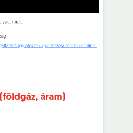
lyzet miatt.
szág
altatas/ugyintezes/ugyintezesi-modok/online-
 (földgáz, áram)