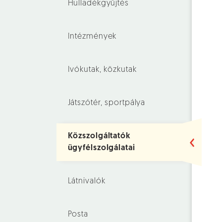
Hulladékgyűjtés
Intézmények
Ivókutak, közkutak
Játszótér, sportpálya
Közszolgáltatók
ügyfélszolgálatai
Látnivalók
Posta