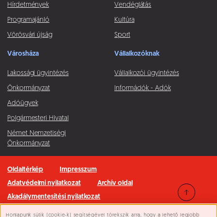
Hírdetmények
Vendéglátás
Programajánló
Kultúra
Vörösvári újság
Sport
Városháza
Vállalkozóknak
Lakossági ügyintézés
Vállalkozói ügyintézés
Önkormányzat
Információk - Adók
Adóügyek
Polgármesteri Hivatal
Német Nemzetiségi
Önkormányzat
Oldaltérkép
Impresszum
Adatvédelmi nyilatkozat
Archív oldal
Akadálymentesítési nyilatkozat
Honlapunk sütik (cookie-k) segítségével törekszik arra, hogy a lehető legjobb
Minden jog fenntartva © 2026 Pilisvörösvár Város