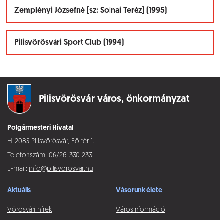
Zemplényi Józsefné [sz: Solnai Teréz] (1995)
Pilisvörösvári Sport Club (1994)
Pilisvörösvár város,
önkormányzat
Polgármesteri Hivatal
H-2085 Pilisvörösvár, Fő tér 1.
Telefonszám:
06/26-330-233
E-mail:
info@pilisvorosvar.hu
Aktuális
Vásorunk élete
Vörösvári hírek
Városinformáció