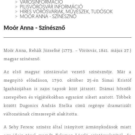
VÁROSINFORMÁCIÓ
PILISVÖRÖSVÁR INFORMÁCIÓ
HÍRES VÖRÖSVÁRIAK, MŰVÉSZEK, TUDÓSOK
MOÓR ANNA - SZÍNÉSZNŐ
Moór Anna - Színésznő
Moór Anna, Rehák Józsefné (1773. – Vörösvár, 1841. május 27.)
magyar színésznő.
Az első magyar színtársulat vezető színésznője. Már a
megnyitó előadáson, 1790. október 25-én Simai Kristóf
Igazházijában is zajos tapsok közt játszott. Drámai hősnők
szerepében és vígjátékokban egyaránt sikert aratott. Többek
között Dugonics András Etelka című regénye dramatizált
változatának címszerepét alakította.
A Sehy Ferenc színész által irányított ármánykodások miatt