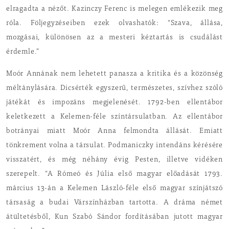
elragadta a nézőt. Kazinczy Ferenc is melegen emlékezik meg
róla. Följegyzéseiben ezek olvashatók: “Szava, állása,
mozgásai, különösen az a mesteri kéztartás is csudálást
érdemle.”
Moór Annának nem lehetett panasza a kritika és a közönség
méltánylására. Dicsérték egyszerű, természetes, szívhez szóló
játékát és impozáns megjelenését. 1792-ben ellentábor
keletkezett a Kelemen-féle színtársulatban. Az ellentábor
botrányai miatt Moór Anna felmondta állását. Emiatt
tönkrement volna a társulat. Podmaniczky intendáns kérésére
visszatért, és még néhány évig Pesten, illetve vidéken
szerepelt. “A Rómeó és Júlia első magyar előadását 1793.
március 13-án a Kelemen László-féle első magyar színjátszó
társaság a budai Várszínházban tartotta. A dráma német
átültetésből, Kun Szabó Sándor fordításában jutott magyar