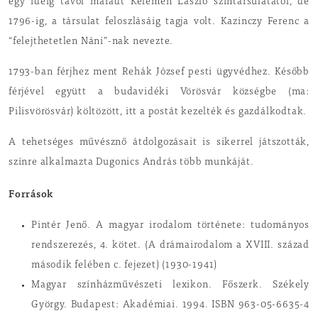
egy ideig távol maradt Kelemen László színtársulatától, de
1796-ig, a társulat feloszlásáig tagja volt. Kazinczy Ferenc a
“felejthetetlen Náni”-nak nevezte.
1793-ban férjhez ment Rehák József pesti ügyvédhez. Később
férjével együtt a budavidéki Vörösvár községbe (ma:
Pilisvörösvár) költözött, itt a postát kezelték és gazdálkodtak.
A tehetséges művésznő átdolgozásait is sikerrel játszották,
színre alkalmazta Dugonics András több munkáját.
Források
Pintér Jenő. A magyar irodalom története: tudományos
rendszerezés, 4. kötet. (A drámairodalom a XVIII. század
második felében c. fejezet) (1930-1941)
Magyar színházművészeti lexikon. Főszerk. Székely
György. Budapest: Akadémiai. 1994. ISBN 963-05-6635-4