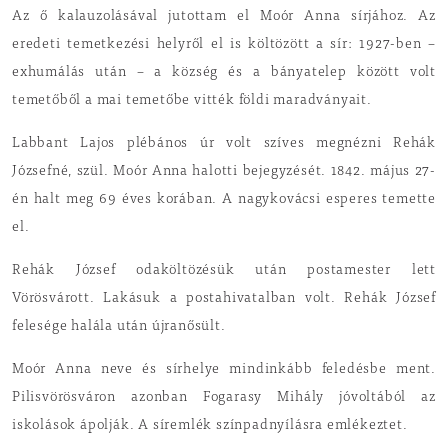
Az ő kalauzolásával jutottam el Moór Anna sírjához. Az
eredeti temetkezési helyről el is költözött a sír: 1927-ben –
exhumálás után – a község és a bányatelep között volt
temetőből a mai temetőbe vitték földi maradványait.
Labbant Lajos plébános úr volt szíves megnézni Rehák
Józsefné, szül. Moór Anna halotti bejegyzését. 1842. május 27-
én halt meg 69 éves korában. A nagykovácsi esperes temette
el.
Rehák József odaköltözésük után postamester lett
Vörösvárott. Lakásuk a postahivatalban volt. Rehák József
felesége halála után újranősült.
Moór Anna neve és sírhelye mindinkább feledésbe ment.
Pilisvörösváron azonban Fogarasy Mihály jóvoltából az
iskolások ápolják. A síremlék színpadnyílásra emlékeztet.