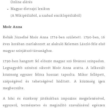
Online elérés
Magyar életrajzi lexikon
(A Wikipédiából, a szabad enciklopédiából)
Moór Anna
Rehák Józsefné Moór Anna 1774-ben született. 1790-ben, 16
éves korában csatlakozott az alakuló Kelemen László-féle első
magyar színjátszó társasághoz.
1790-ben hangzott fel először magyar szó fővárosi színpadon.
Legnagyobb színészi sikerét Moór Anna aratta. A lelkesült
közönség egyszer félóra hosszat tapsolta. Mikor fellépett,
szépségével és tehetségével hódított. A közönség igen
megbecsülte.
A hősi és érzékeny játékokban impozáns megjelenésével,
egyszerű, természetes és megindító szavalásával egészen