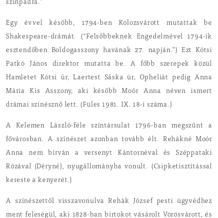
színpadra.”
Egy évvel később, 1794-ben Kolozsvárott mutattak be
Shakespeare-drámát. (“Felsőbbeknek Engedelmével 1794-ik
esztendőben Boldogasszony havának 27. napján.”) Ezt Kótsi
Patkó János direktor mutatta be. A főbb szerepek közül
Hamletet Kótsi úr, Laertest Sáska úr, Opheliát pedig Anna
Mária Kis Asszony, aki később Moór Anna néven ismert
drámai színésznő lett. (Füles 1981. IX. 18-i száma.)
A Kelemen László-féle színtársulat 1796-ban megszűnt a
fővárosban. A színészet azonban tovább élt. Rehákné Moór
Anna nem bírván a versenyt Kántornéval és Széppataki
Rózával (Déryné), nyugállományba vonult. (Csipketisztítással
kereste a kenyerét.)
A színészettől visszavonulva Rehák József pesti ügyvédhez
ment feleségül, aki 1828-ban birtokot vásárolt Vörösvárott, és