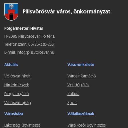
Pilisvörösvár város,
önkormányzat
Polgármesteri Hivatal
H-2085 Pilisvörösvár, Fő tér 1.
Telefonszám:
06/26-330-233
E-mail:
info@pilisvorosvar.hu
Aktuális
Vásorunk élete
Vörösvári hírek
Városinformáció
Hírdetmények
Vendéglátás
Programajánló
Kultúra
Vörösvári újság
Sport
Városháza
Vállalkozóknak
Lakossági ügyintézés
Vállalkozói ügyintézés