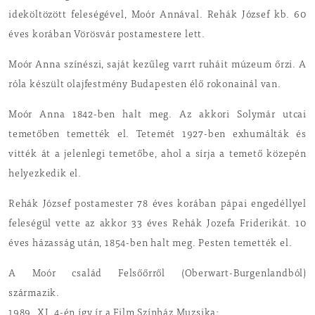
ideköltözött feleségével, Moór Annával. Rehák József kb. 60
éves korában Vörösvár postamestere lett.
Moór Anna színészi, saját kezűleg varrt ruháit múzeum őrzi. A
róla készült olajfestmény Budapesten élő rokonainál van.
Moór Anna 1842-ben halt meg. Az akkori Solymár utcai
temetőben temették el. Tetemét 1927-ben exhumálták és
vitték át a jelenlegi temetőbe, ahol a sírja a temető közepén
helyezkedik el.
Rehák József postamester 78 éves korában pápai engedéllyel
feleségül vette az akkor 33 éves Rehák Jozefa Friderikát. 10
éves házasság után, 1854-ben halt meg. Pesten temették el.
A Moór család Felsőőrről (Oberwart-Burgenlandból)
származik.
1989. XI. 4-én így ír a Film Színház Muzsika: