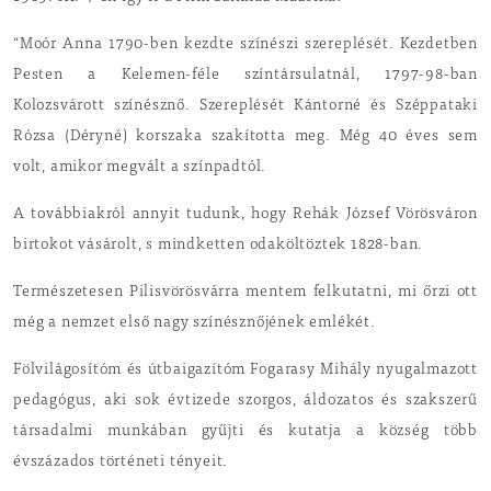
“Moór Anna 1790-ben kezdte színészi szereplését. Kezdetben
Pesten a Kelemen-féle színtársulatnál, 1797-98-ban
Kolozsvárott színésznő. Szereplését Kántorné és Széppataki
Rózsa (Déryné) korszaka szakította meg. Még 40 éves sem
volt, amikor megvált a színpadtól.
A továbbiakról annyit tudunk, hogy Rehák József Vörösváron
birtokot vásárolt, s mindketten odaköltöztek 1828-ban.
Természetesen Pilisvörösvárra mentem felkutatni, mi őrzi ott
még a nemzet első nagy színésznőjének emlékét.
Fölvilágosítóm és útbaigazítóm Fogarasy Mihály nyugalmazott
pedagógus, aki sok évtizede szorgos, áldozatos és szakszerű
társadalmi munkában gyűjti és kutatja a község több
évszázados történeti tényeit.