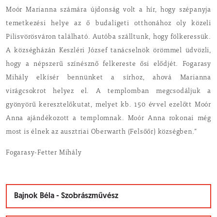
Moór Marianna számára újdonság volt a hír, hogy szépanyja
temetkezési helye az ő budaligeti otthonához oly közeli
Pilisvörösváron található. Autóba szálltunk, hogy fölkeressük.
A községházán Keszléri József tanácselnök örömmel üdvözli,
hogy a népszerű színésznő felkereste ősi elődjét. Fogarasy
Mihály elkísér bennünket a sírhoz, ahová Marianna
virágcsokrot helyez el. A templomban megcsodáljuk a
gyönyörű keresztelőkutat, melyet kb. 150 évvel ezelőtt Moór
Anna ajándékozott a templomnak. Moór Anna rokonai még
most is élnek az ausztriai Oberwarth (Felsőőr) községben.”
Fogarasy-Fetter Mihály
Bajnok Béla - Szobrászművész