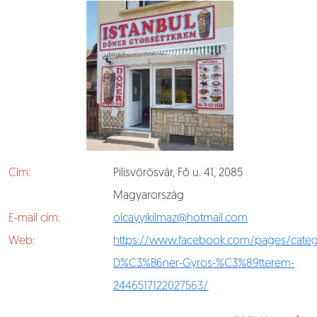
Cím:
Pilisvörösvár, Fő u. 41, 2085
Magyarország
E-mail cím:
olcayyikilmaz@hotmail.com
Web:
https://www.facebook.com/pages/categ
D%C3%B6ner-Gyros-%C3%89tterem-
2446517122027563/