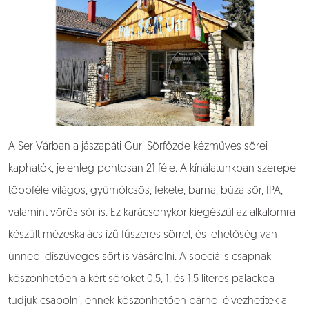
A Ser Várban a jászapáti Guri Sörfőzde kézműves sörei
kaphatók, jelenleg pontosan 21 féle. A kínálatunkban szerepel
többféle világos, gyümölcsös, fekete, barna, búza sör, IPA,
valamint vörös sör is. Ez karácsonykor kiegészül az alkalomra
készült mézeskalács ízű fűszeres sörrel, és lehetőség van
ünnepi díszüveges sört is vásárolni. A speciális csapnak
köszönhetően a kért söröket 0,5, 1, és 1,5 literes palackba
tudjuk csapolni, ennek köszönhetően bárhol élvezhetitek a