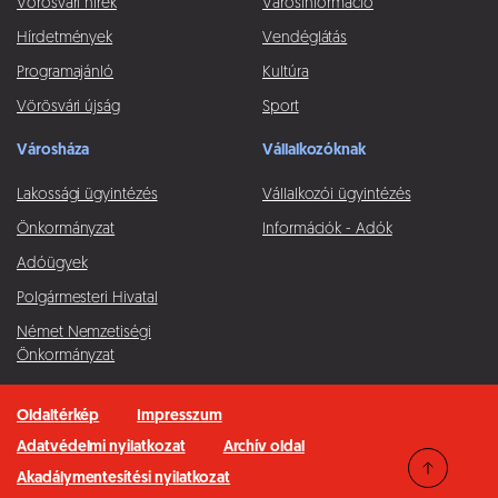
Vörösvári hírek
Városinformáció
Hírdetmények
Vendéglátás
Programajánló
Kultúra
Vörösvári újság
Sport
Városháza
Vállalkozóknak
Lakossági ügyintézés
Vállalkozói ügyintézés
Önkormányzat
Információk - Adók
Adóügyek
Polgármesteri Hivatal
Német Nemzetiségi
Önkormányzat
Oldaltérkép
Impresszum
Adatvédelmi nyilatkozat
Archív oldal
Akadálymentesítési nyilatkozat