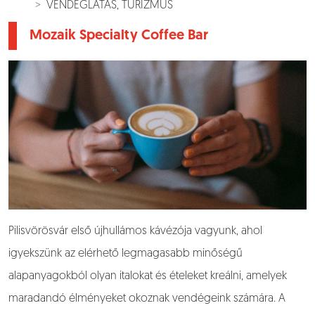
VENDÉGLÁTÁS, TURIZMUS
Mozaik Specialty Coffee Bar
Pilisvörösvár első újhullámos kávézója vagyunk, ahol
igyekszünk az elérhető legmagasabb minőségű
alapanyagokból olyan italokat és ételeket kreálni, amelyek
maradandó élményeket okoznak vendégeink számára. A