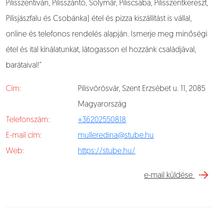
Pilisszentiván, Pilisszántó, Solymár, Piliscsaba, Pilisszentkereszt,
Pilisjászfalu és Csobánka) étel és pizza kiszállítást is vállal,
online és telefonos rendelés alapján. Ismerje meg minőségi
étel és ital kínálatunkat, látogasson el hozzánk családjával,
barátaival!"
Cím:
Pilisvörösvár, Szent Erzsébet u. 11, 2085
Magyarország
Telefonszám:
+36202550818
E-mail cím:
mulleredina@stube.hu
Web:
https://stube.hu/
e-mail küldése