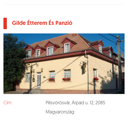
Gilde Étterem És Panzió
Cím:
Pilisvörösvár, Árpád u. 12, 2085
Magyarország