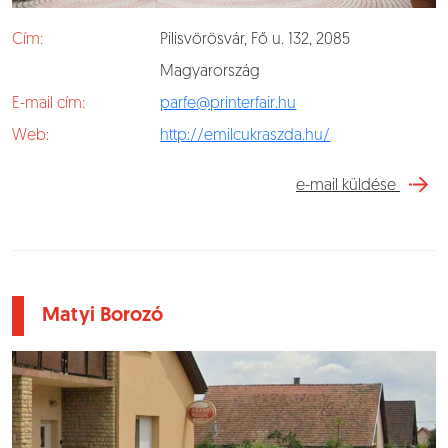
Cím:
Pilisvörösvár, Fő u. 132, 2085
Magyarország
E-mail cím:
parfe@printerfair.hu
Web:
http://emilcukraszda.hu/
e-mail küldése
Matyi Borozó