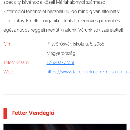
specialty kávéhoz a közeli Máriahalomról származó
kistermelői tehéntejet használunk, de mindig van alternatív
opciónk is. Emellett organikus teákat, kézműves pékárut és
egész napos reggeli menüt kínálunk. Várunk sok szeretettel!
Cím:
Pilisvörösvár, Iskola u. 5, 2085
Magyarország
Telefonszám:
+36203777351
Web:
https://www.facebook.com/mozaikspecia
Fetter Vendéglő