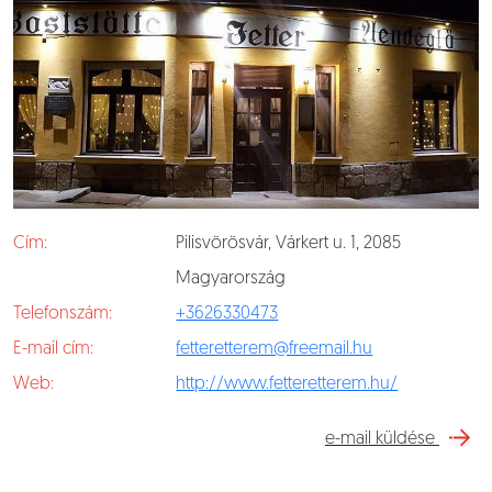
Cím:
Pilisvörösvár, Várkert u. 1, 2085
Magyarország
Telefonszám:
+3626330473
E-mail cím:
fetteretterem@freemail.hu
Web:
http://www.fetteretterem.hu/
e-mail küldése