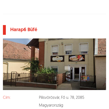
Harap6 Büfé
Cím:
Pilisvörösvár, Fő u. 78, 2085
Magyarország