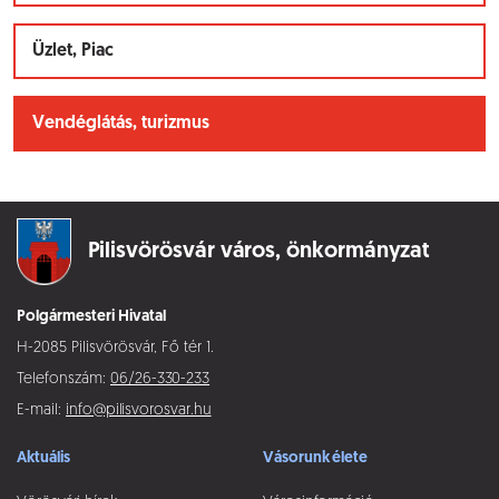
Üzlet, Piac
Vendéglátás, turizmus
Pilisvörösvár város,
önkormányzat
Polgármesteri Hivatal
H-2085 Pilisvörösvár, Fő tér 1.
Telefonszám:
06/26-330-233
E-mail:
info@pilisvorosvar.hu
Aktuális
Vásorunk élete