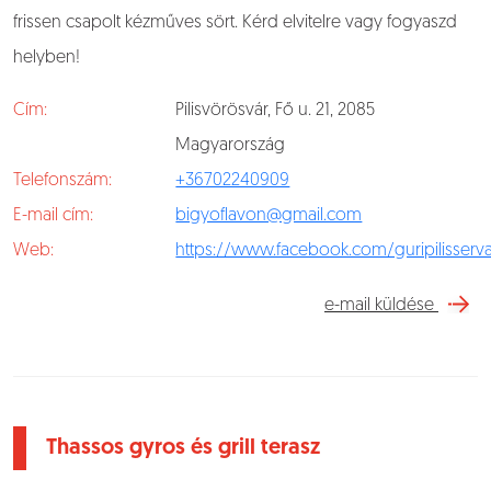
frissen csapolt kézműves sört. Kérd elvitelre vagy fogyaszd
helyben!
Cím:
Pilisvörösvár, Fő u. 21, 2085
Magyarország
Telefonszám:
+36702240909
E-mail cím:
bigyoflavon@gmail.com
Web:
https://www.facebook.com/guripilisserv
e-mail küldése
Thassos gyros és grill terasz