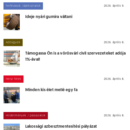
Felhívások, tájékoztatók
2026. április 9.
Ideje nyári gumira váltani
Adóügyek
2026. április 8.
Támogassa Ön is a vörösvári civil szervezeteket adója
1%-ával!
Helyi hírek
2026. április 8.
Minden kis élet mellé egy fa
Hírdetmények / pályázatok
2026. április 8.
Lakossági azbesztmentesítési pályázat