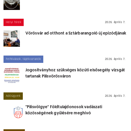
Helyi hírek
2026. április 7.
Vörösvár ad otthont a Sztárbarangoló új epizódjának
Felhívások, tájékoztatók
2026. április 7.
Jogosítványhoz szükséges közúti elsősegély vizsgát
tartanak Pilisvörösváron
Adóügyek
2026. április 7.
"Pilisvölgye" Földtulajdonosok vadászati
közösségének gyűlésére meghívó