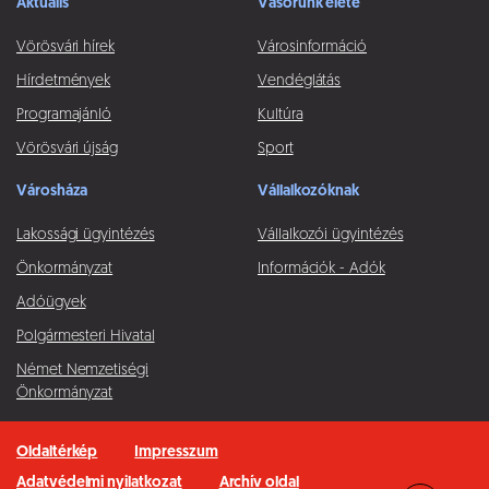
Aktuális
Vásorunk élete
Vörösvári hírek
Városinformáció
Hírdetmények
Vendéglátás
Programajánló
Kultúra
Vörösvári újság
Sport
Városháza
Vállalkozóknak
Lakossági ügyintézés
Vállalkozói ügyintézés
Önkormányzat
Információk - Adók
Adóügyek
Polgármesteri Hivatal
Német Nemzetiségi
Önkormányzat
Oldaltérkép
Impresszum
Adatvédelmi nyilatkozat
Archív oldal