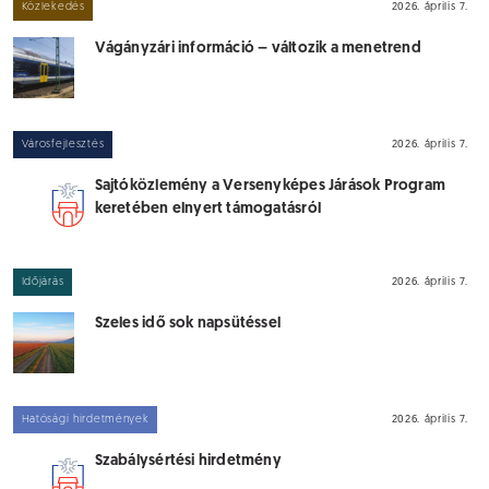
Közlekedés
2026. április 7.
Vágányzári információ – változik a menetrend
Városfejlesztés
2026. április 7.
Sajtóközlemény a Versenyképes Járások Program
keretében elnyert támogatásról
Időjárás
2026. április 7.
Szeles idő sok napsütéssel
Hatósági hirdetmények
2026. április 7.
Szabálysértési hirdetmény