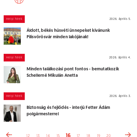
Helyi hírek
2026. április 5.
Áldott, békés húsvéti ünnepeket kívánunk
Pilisvörösvár minden lakójának!
Helyi hírek
2026. április 4.
Minden találkozási pont fontos - bemutatkozik
Schellerné Mikulán Anetta
Helyi hírek
2026. április 3.
Biztonság és fejlődés - interjú Fetter Ádám
polgármesterrel
16
12
13
14
15
17
18
19
20