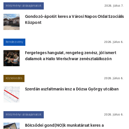
Intézményi állásajánlatok
2026. július 7.
Gondozó-ápolót keres a Városi Napos Oldal Szociális
Központ
Rendezvény
2026. július 6.
Fergeteges hangulat, rengeteg zenész, jól ismert
dallamok a Hallo Werischwar zenésztalálkozón
Közlekedés
2026. július 6.
Szerdán aszfaltmarás lesz a Dózsa György utcában
Intézményi állásajánlatok
2026. július 6.
Bölcsődei gond(NO)k munkatársat keres a