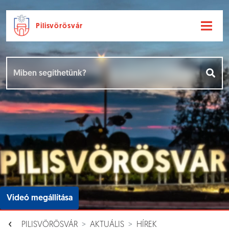
Pilisvörösvár
Ugrás a fő tartalomhoz
Hírek [
]
Események [
]
Dokumentumok [
]
Aloldalak [
]
Videó megállítása
PILISVÖRÖSVÁR
AKTUÁLIS
HÍREK