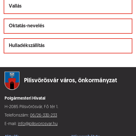
Vallás
Oktatás-nevelés
Hulladékszállítás
Pilisvörösvár város,
önkormányzat
Polgármesteri Hivatal
H-2085 Pilisvörösvár, Fő tér 1.
Telefonszám:
06/26-330-233
E-mail:
info@pilisvorosvar.hu