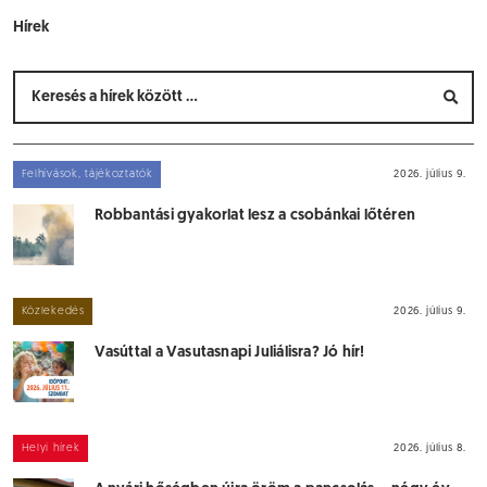
Hírek
Felhívások, tájékoztatók
2026. július 9.
Robbantási gyakorlat lesz a csobánkai lőtéren
Közlekedés
2026. július 9.
Vasúttal a Vasutasnapi Juliálisra? Jó hír!
Helyi hírek
2026. július 8.