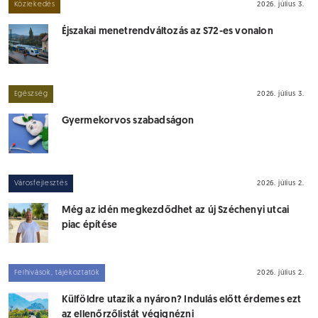
Közlekedés
2026. július 3.
Éjszakai menetrendváltozás az S72-es vonalon
Egészség
2026. július 3.
Gyermekorvos szabadságon
Városfejlesztés
2026. július 2.
Még az idén megkezdődhet az új Széchenyi utcai
piac építése
Felhívások, tájékoztatók
2026. július 2.
Külföldre utazik a nyáron? Indulás előtt érdemes ezt
az ellenőrzőlistát végignézni