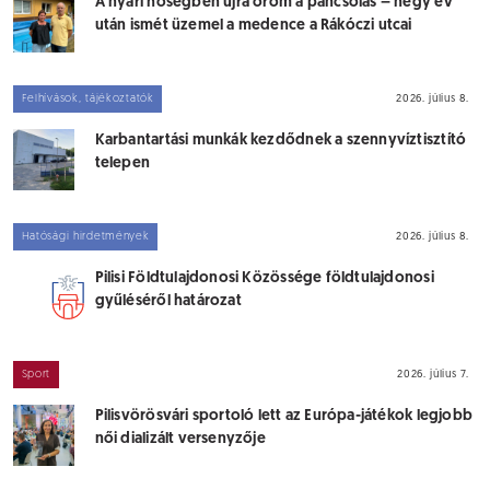
A nyári hőségben újra öröm a pancsolás – négy év
után ismét üzemel a medence a Rákóczi utcai
tagóvodában
Felhívások, tájékoztatók
2026. július 8.
Karbantartási munkák kezdődnek a szennyvíztisztító
telepen
Hatósági hirdetmények
2026. július 8.
Pilisi Földtulajdonosi Közössége földtulajdonosi
gyűléséről határozat
Sport
2026. július 7.
Pilisvörösvári sportoló lett az Európa-játékok legjobb
női dializált versenyzője