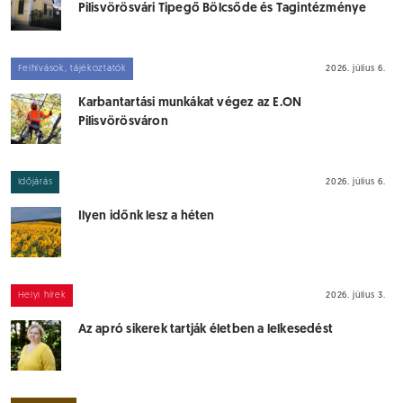
Pilisvörösvári Tipegő Bölcsőde és Tagintézménye
Felhívások, tájékoztatók
2026. július 6.
Karbantartási munkákat végez az E.ON
Pilisvörösváron
Időjárás
2026. július 6.
Ilyen időnk lesz a héten
Helyi hírek
2026. július 3.
Az apró sikerek tartják életben a lelkesedést