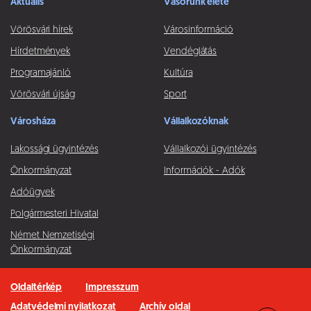
Aktuális
Vásorunk élete
Vörösvári hírek
Városinformáció
Hírdetmények
Vendéglátás
Programajánló
Kultúra
Vörösvári újság
Sport
Városháza
Vállalkozóknak
Lakossági ügyintézés
Vállalkozói ügyintézés
Önkormányzat
Információk - Adók
Adóügyek
Polgármesteri Hivatal
Német Nemzetiségi
Önkormányzat
Oldaltérkép
Impresszum
Adatvédelmi nyilatkozat
Archív oldal