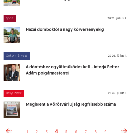
Sport
2026. július 2.
Hazai domboktól a nagy körversenyekig
Önkormányzat
2026. július 1.
A döntéshez együttműködés kell - interjú Fetter
Ádám polgármesterrel
Helyi hírek
2026. július 1.
Megjelent a Vörösvári Újság legfrissebb száma
4
1
2
3
5
6
7
8
9