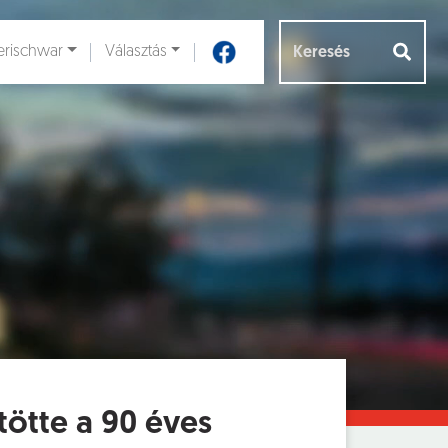
rischwar
Választás
Aloldalak [
]
ötte a 90 éves