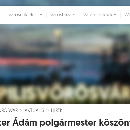
Városunk élete
Városháza
Vállalkozóknak
We
ények [
]
Dokumentumok [
]
VÖRÖSVÁR
AKTUÁLIS
HÍREK
ter Ádám polgármester köszönt