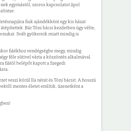
élnek egymástól, szoros kapcsolatot ápol
szöntse.
zületésnapjára fiuk ajándékként egy kis házat
 átépítettek. Bár Tóni bácsi kezdetben úgy vélte,
thonukat. Sváb gyökereik miatt mindig is
amikor fiáékhoz vendégségbe megy, mindig
gy féle sütivel várta a köszöntés alkalmával.
a fiától belépőt kapott a Szegedi
ásra.
et veszi körül Ila nénit és Tóni bácsit. A hosszú
yektől mentes életet említik, üzenetként a
égben!