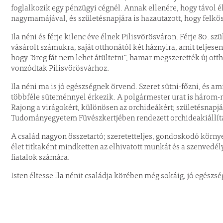
foglalkozik egy pénzügyi cégnél. Annak ellenére, hogy távol 
nagymamájával, és születésnapjára is hazautazott, hogy felkö
Ila néni és férje kilenc éve élnek Pilisvörösváron. Férje 80. s
vásárolt számukra, saját otthonától két háznyira, amit teljesen
hogy "öreg fát nem lehet átültetni", hamar megszerették új ot
vonzódtak Pilisvörösvárhoz.
Ila néni ma is jó egészségnek örvend. Szeret sütni-főzni, és 
többféle süteménnyel érkezik. A polgármester urat is három-né
Rajong a virágokért, különösen az orchideákért; születésnapjár
Tudományegyetem Füvészkertjében rendezett orchideakiállít
A család nagyon összetartó; szeretetteljes, gondoskodó környez
élet titkaként mindketten az elhivatott munkát és a szenvedél
fiatalok számára.
Isten éltesse Ila nénit családja körében még sokáig, jó egészs