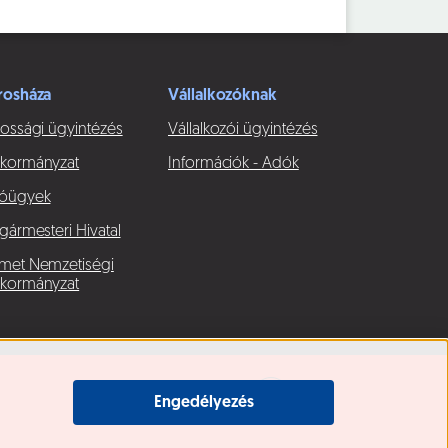
rosháza
Vállalkozóknak
ossági ügyintézés
Vállalkozói ügyintézés
kormányzat
Információk - Adók
óügyek
gármesteri Hivatal
met Nemzetiségi
kormányzat
Engedélyezés