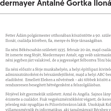
dermayer Antalné Gortka Iloná
Fetter Ádám polgármester otthonában köszöntötte a 90. szül
Ilonát, családja körében, fia, menye és férje társaságában.
Ila néni Békéscsabán született 1935. február 20-án, majd család
Itt ismerte meg férjét, Niedermayer Antalt, egy sváb származ
néni jegyben járt valakivel, de a jegyességet felbontva Tóni bá
Ila néni először a férje munkahelyén, a helyi építőipari kivit
adminisztrátorként és bérszámfejtőként, majd a helyi ABC-be
eladóként. Emellett Eleken a nővérének – aki többek között a h
rendszeresen besegített hétvégenként a felszolgálásban.
Férjével két gyermekük született: Antal és Angéla. Sajnos l
érintette a családot. Fiuk vegyészmérnökként végzett, de ker
jelenleg már nyugdíjas és Pilisvörösváron lakik. Unokájuk Ko
villamosmérnök és informatikus, aki tanulmányait Bécsben vég