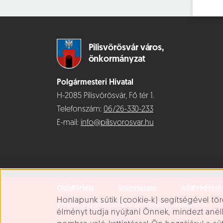
Pilisvörösvár város,
önkormányzat
Polgármesteri Hivatal
H-2085 Pilisvörösvár, Fő tér 1.
Telefonszám:
06/26-330-233
E-mail:
info@pilisvorosvar.hu
Oldaltérkép
Impresszum
Adatvédelmi 
Süti beállítások
Honlapunk sütik (cookie-k) segítségével tör
Minden jog fenntartva © 2026 Pilisvörösvár Város
élményt tudja nyújtani Önnek, mindezt ané