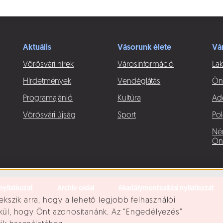
Aktuális
Vásorunk élete
Vá
Vörösvári hírek
Városinformáció
Lak
Hírdetmények
Vendéglátás
Ön
Programajánló
Kultúra
Ad
Vörösvári újság
Sport
Pol
Né
Ön
nyilatkozat
Archív oldal
Akadálymentesítési nyilatkozat
ekszik arra, hogy a lehető legjobb felhasználói
lkül, hogy Önt azonosítanánk. Az “Engedélyezés”