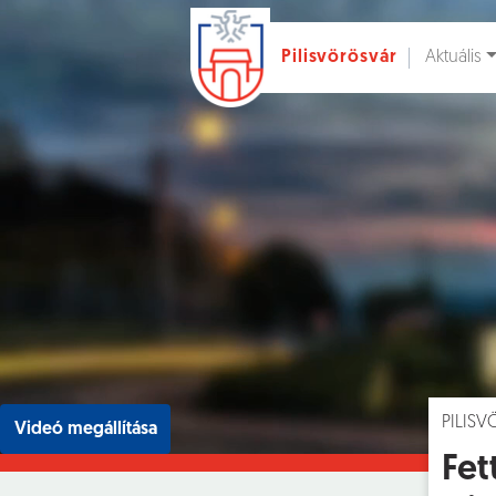
Aktuális
Pilisvörösvár
Ugrás a fő tartalomhoz
Hírek [
]
Esem
PILIS
Videó megállítása
Fet