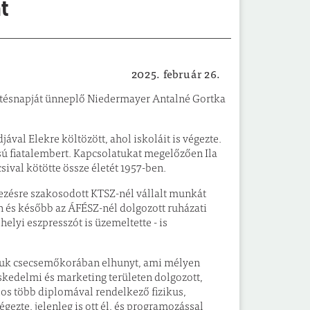
t
2025. február 26.
Helyi hírek
etésnapját ünneplő Niedermayer Antalné Gortka
jával Elekre költözött, ahol iskoláit is végezte.
ású fiatalembert. Kapcsolatukat megelőzően Ila
csival kötötte össze életét 1957-ben.
elezésre szakosodott KTSZ-nél vállalt munkát
n és később az ÁFÉSZ-nél dolgozott ruházati
elyi eszpresszót is üzemeltette - is
ányuk csecsemőkorában elhunyt, ami mélyen
eskedelmi és marketing területen dolgozott,
los több diplomával rendelkező fizikus,
ezte, jelenleg is ott él, és programozással