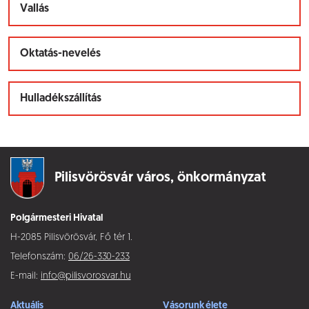
Vallás
Oktatás-nevelés
Hulladékszállítás
Pilisvörösvár város,
önkormányzat
Polgármesteri Hivatal
H-2085 Pilisvörösvár, Fő tér 1.
Telefonszám:
06/26-330-233
E-mail:
info@pilisvorosvar.hu
Aktuális
Vásorunk élete