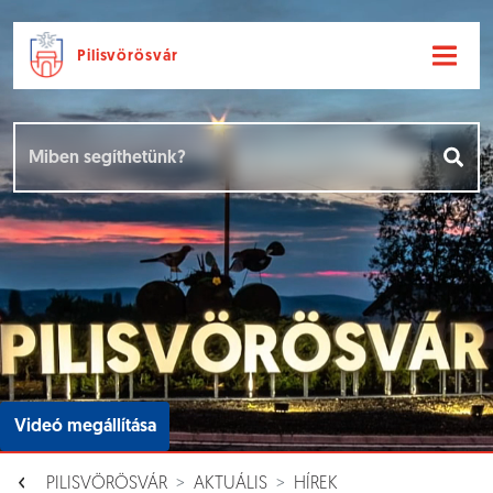
Pilisvörösvár
Ugrás a fő tartalomhoz
Hírek [
]
Események [
]
Dokumentumok [
]
Aloldalak [
]
Videó megállítása
PILISVÖRÖSVÁR
AKTUÁLIS
HÍREK