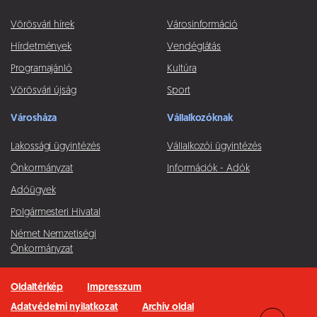
Vörösvári hírek
Városinformáció
Hírdetmények
Vendéglátás
Programajánló
Kultúra
Vörösvári újság
Sport
Városháza
Vállalkozóknak
Lakossági ügyintézés
Vállalkozói ügyintézés
Önkormányzat
Információk - Adók
Adóügyek
Polgármesteri Hivatal
Német Nemzetiségi
Önkormányzat
Oldaltérkép
Impresszum
Adatvédelmi nyilatkozat
Archív oldal