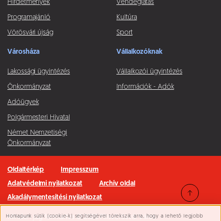
Hírdetmények
Vendéglátás
Programajánló
Kultúra
Vörösvári újság
Sport
Városháza
Vállalkozóknak
Lakossági ügyintézés
Vállalkozói ügyintézés
Önkormányzat
Információk - Adók
Adóügyek
Polgármesteri Hivatal
Német Nemzetiségi
Önkormányzat
Oldaltérkép
Impresszum
Adatvédelmi nyilatkozat
Archív oldal
Akadálymentesítési nyilatkozat
Honlapunk sütik (cookie-k) segítségével törekszik arra, hogy a lehető legjobb
Minden jog fenntartva © 2026 Pilisvörösvár Város