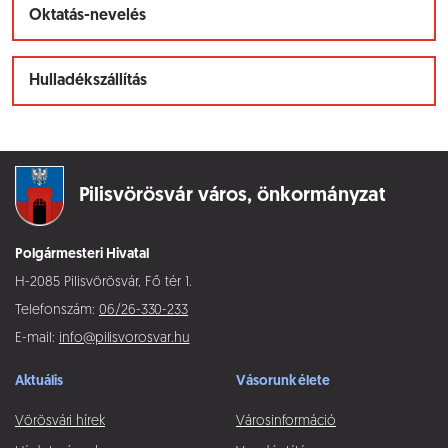
Oktatás-nevelés
Hulladékszállítás
Pilisvörösvár város,
önkormányzat
Polgármesteri Hivatal
H-2085 Pilisvörösvár, Fő tér 1.
Telefonszám:
06/26-330-233
E-mail:
info@pilisvorosvar.hu
Aktuális
Vásorunk élete
Vörösvári hírek
Városinformáció