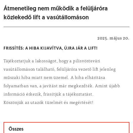
Átmenetileg nem működik a felüljáróra
közlekedő lift a vasútállomáson
Helyi hírek
2025. május 20.
FRISSÍTÉS: A HIBA KIJAVÍTVA, ÚJRA JÁR A LIFT!
Tájékoztatjuk a lakosságot, hogy a pilisvörösvári
vasútállomáson található, felüljáróra vezető lift jelenleg
műszaki hiba miatt nem üzemel. A hiba elhárítása
folyamatban van, a javítást már megkezdték. Amint újabb
információ érkezik, frissítjük a tájékoztatást.
Köszönjük az utazók türelmét és megértését!
Összes