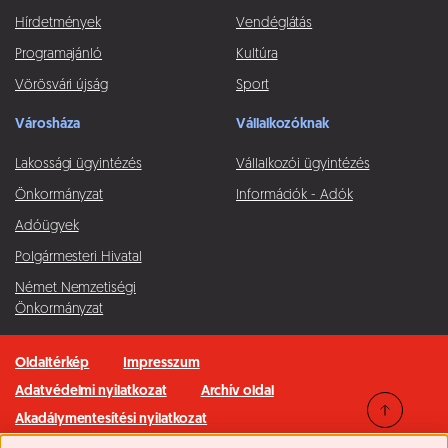
Hírdetmények
Vendéglátás
Programajánló
Kultúra
Vörösvári újság
Sport
Városháza
Vállalkozóknak
Lakossági ügyintézés
Vállalkozói ügyintézés
Önkormányzat
Információk - Adók
Adóügyek
Polgármesteri Hivatal
Német Nemzetiségi
Önkormányzat
Oldaltérkép
Impresszum
Adatvédelmi nyilatkozat
Archív oldal
Akadálymentesítési nyilatkozat