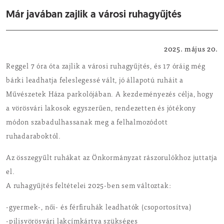
Már javában zajlik a városi ruhagyűjtés
Helyi hírek
2025. május 20.
Reggel 7 óra óta zajlik a városi ruhagyűjtés, és 17 óráig még
bárki leadhatja feleslegessé vált, jó állapotú ruháit a
Művészetek Háza parkolójában. A kezdeményezés célja, hogy
a vörösvári lakosok egyszerűen, rendezetten és jótékony
módon szabadulhassanak meg a felhalmozódott
ruhadaraboktól.
Az összegyűlt ruhákat az Önkormányzat rászorulókhoz juttatja
el.
A ruhagyűjtés feltételei 2025-ben sem változtak:
-gyermek-, női- és férfiruhák leadhatók (csoportosítva)
-pilisvörösvári lakcímkártya szükséges