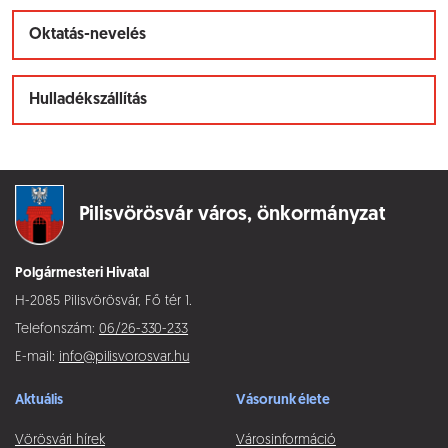
Oktatás-nevelés
Hulladékszállítás
Pilisvörösvár város,
önkormányzat
Polgármesteri Hivatal
H-2085 Pilisvörösvár, Fő tér 1.
Telefonszám:
06/26-330-233
E-mail:
info@pilisvorosvar.hu
Aktuális
Vásorunk élete
Vörösvári hírek
Városinformáció