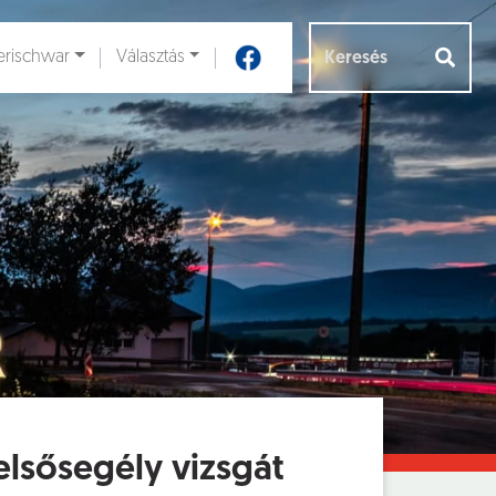
rischwar
Választás
Aloldalak [
]
elsősegély vizsgát