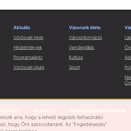
Aktuális
Vásorunk élete
Vá
Vörösvári hírek
Városinformáció
Lak
Hírdetmények
Vendéglátás
Ön
Programajánló
Kultúra
Ad
Vörösvári újság
Sport
Pol
Né
Ön
nyilatkozat
Archív oldal
Akadálymentesítési nyilatkozat
ekszik arra, hogy a lehető legjobb felhasználói
lkül, hogy Önt azonosítanánk. Az “Engedélyezés”