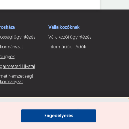
rosháza
Vállalkozóknak
ossági ügyintézés
Vállalkozói ügyintézés
kormányzat
Információk - Adók
óügyek
gármesteri Hivatal
met Nemzetiségi
kormányzat
Engedélyezés