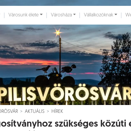
Városunk élete
Városháza
Vállalkozóknak
We
ények [
]
Dokumentumok [
]
VÖRÖSVÁR
AKTUÁLIS
HÍREK
osítványhoz szükséges közúti 