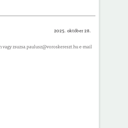
2025. október 28.
Helyi hírek
on vagy zsuzsa.paulusz@voroskereszt.hu e-mail