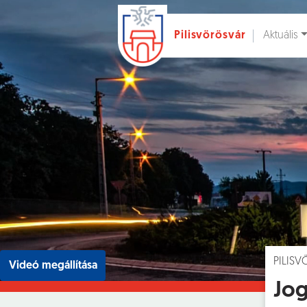
Aktuális
Pilisvörösvár
Ugrás a fő tartalomhoz
Hírek [
]
Esem
PILIS
Videó megállítása
Jog