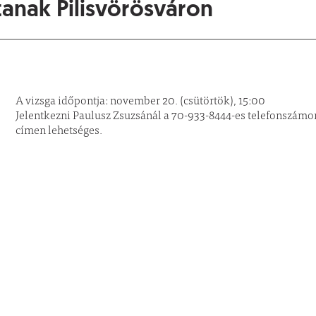
tanak Pilisvörösváron
A vizsga időpontja: november 20. (csütörtök), 15:00
Jelentkezni Paulusz Zsuzsánál a 70-933-8444-es telefonszám
címen lehetséges.