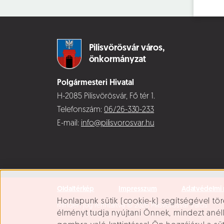
Pilisvörösvár város,
önkormányzat
Polgármesteri Hivatal
H-2085 Pilisvörösvár, Fő tér 1.
Telefonszám:
06/26-330-233
E-mail:
info@pilisvorosvar.hu
Oldaltérkép
Impresszum
Adatvédelmi 
Süti beállítások
Honlapunk sütik (cookie-k) segítségével tör
Minden jog fenntartva © 2026 Pilisvörösvár Város
élményt tudja nyújtani Önnek, mindezt ané