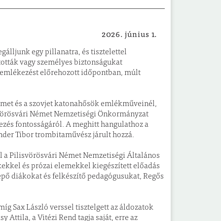
2026. június 1.
Helyi hírek
ljunk egy pillanatra, és tisztelettel
tották vagy személyes biztonságukat
egemlékezést előrehozott időpontban, múlt
német és a szovjet katonahősök emlékműveinél,
isvörösvári Német Nemzetiségi Önkormányzat
kezés fontosságáról. A meghitt hangulathoz a
der Tibor trombitaművész járult hozzá.
l a Pilisvörösvári Német Nemzetiségi Általános
kekkel és prózai elemekkel kiegészített előadás
lépő diákokat és felkészítő pedagógusukat, Regős
 Sax László verssel tisztelgett az áldozatok
Attila, a Vitézi Rend tagja saját, erre az