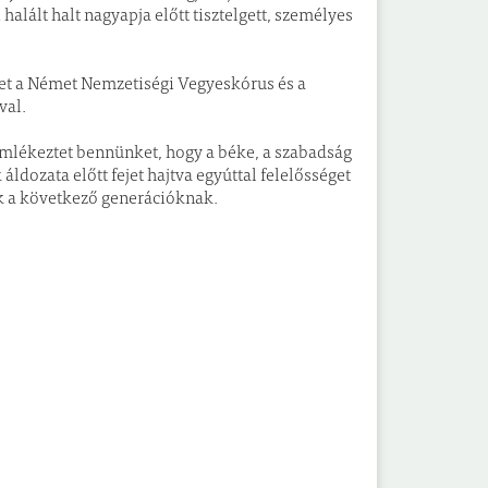
halált halt nagyapja előtt tisztelgett, személyes
et a Német Nemzetiségi Vegyeskórus és a
val.
emlékeztet bennünket, hogy a béke, a szabadság
dozata előtt fejet hajtva egyúttal felelősséget
k a következő generációknak.