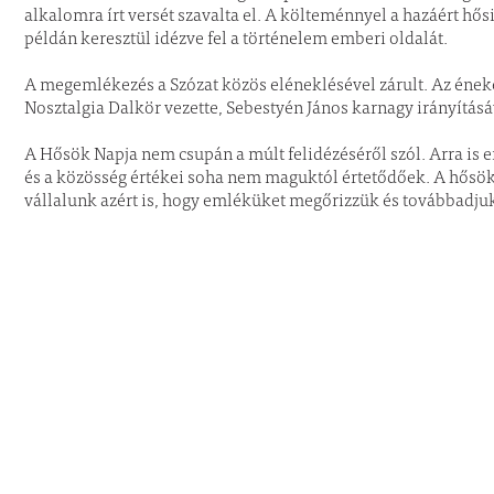
alkalomra írt versét szavalta el. A költeménnyel a hazáért hősi 
példán keresztül idézve fel a történelem emberi oldalát.
A megemlékezés a Szózat közös eléneklésével zárult. Az ének
Nosztalgia Dalkör vezette, Sebestyén János karnagy irányításá
A Hősök Napja nem csupán a múlt felidézéséről szól. Arra is 
és a közösség értékei soha nem maguktól értetődőek. A hősök ál
vállalunk azért is, hogy emléküket megőrizzük és továbbadju