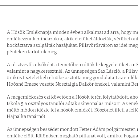
A Hősök Emléknapja minden évben alkalmat ad arra, hogy megál
emlékezzünk mindazokra, akik életüket áldozták, vérüket on
kockáztatva szolgálták hazájukat. Pilisvörösváron az idei m
pénteken tartottuk meg.
A résztvevők elsőként a temetőben rótták le kegyeletüket a 
valamint a nagykeresztnél. Az ünnepségen Sax László, a Pil
örökös tiszteletbeli elnöke osztotta meg gondolatait az emlé
Hoósné Emese vezette Nosztalgia Dalkör énekei, valamint Ben
A megemlékezés ezt követően a Hősök terén folytatódott, aho
Iskola 5.a osztályos tanulói adtak színvonalas műsort. Az éne
méltó módon idézte fel a hősök emlékét. Köszönet illeti a fel
Hajnalka tanárnőt.
Az ünnepségen beszédet mondott Fetter Ádám polgármester, míg
emléke előtt. Különösen megható pillanat volt, amikor Fogarasy 