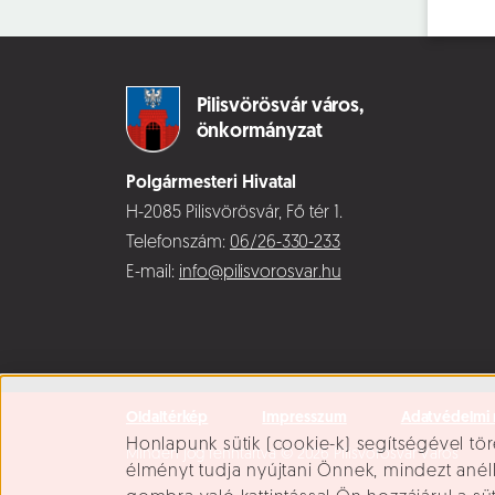
Pilisvörösvár város,
önkormányzat
Polgármesteri Hivatal
H-2085 Pilisvörösvár, Fő tér 1.
Telefonszám:
06/26-330-233
E-mail:
info@pilisvorosvar.hu
Oldaltérkép
Impresszum
Adatvédelmi 
Süti beállítások
Honlapunk sütik (cookie-k) segítségével tör
Minden jog fenntartva © 2026 Pilisvörösvár Város
élményt tudja nyújtani Önnek, mindezt ané