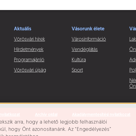
Aktuális
Vásorunk élete
Vá
Vörösvári hírek
Városinformáció
Lak
Hírdetmények
Vendéglátás
Ön
Programajánló
Kultúra
Ad
Vörösvári újság
Sport
Pol
Né
Ön
nyilatkozat
Archív oldal
Akadálymentesítési nyilatkozat
ekszik arra, hogy a lehető legjobb felhasználói
lkül, hogy Önt azonosítanánk. Az “Engedélyezés”