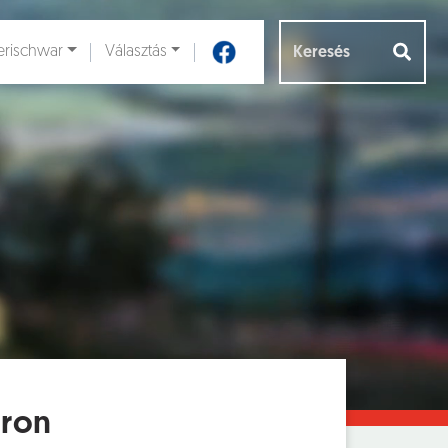
rischwar
Választás
Aloldalak [
]
áron