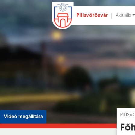
Aktuális
Pilisvörösvár
Ugrás a fő tartalomhoz
Hírek [
]
Esem
PILIS
Videó megállítása
Főh