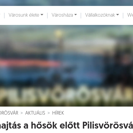
Városunk élete
Városháza
Vállalkozóknak
We
ények [
]
Dokumentumok [
]
VÖRÖSVÁR
AKTUÁLIS
HÍREK
ajtás a hősök előtt Pilisvörösv