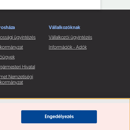
rosháza
Vállalkozóknak
ossági ügyintézés
Vállalkozói ügyintézés
kormányzat
Információk - Adók
óügyek
gármesteri Hivatal
met Nemzetiségi
kormányzat
Engedélyezés