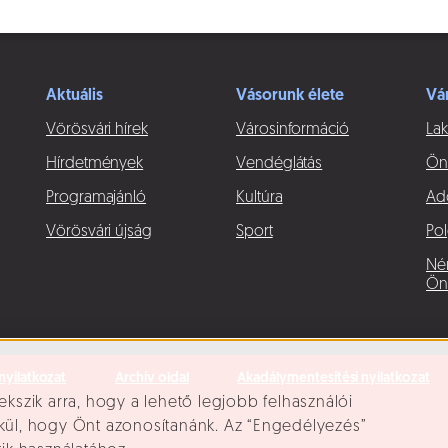
Aktuális
Vásorunk élete
Vá
Vörösvári hírek
Városinformáció
Lak
Hírdetmények
Vendéglátás
Ön
Programajánló
Kultúra
Ad
Vörösvári újság
Sport
Pol
Né
Ön
nyilatkozat
Archív oldal
Akadálymentesítési nyilatkozat
ekszik arra, hogy a lehető legjobb felhasználói
lkül, hogy Önt azonosítanánk. Az “Engedélyezés”