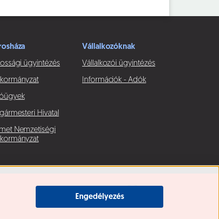
rosháza
Vállalkozóknak
ossági ügyintézés
Vállalkozói ügyintézés
kormányzat
Információk - Adók
óügyek
gármesteri Hivatal
met Nemzetiségi
kormányzat
Engedélyezés