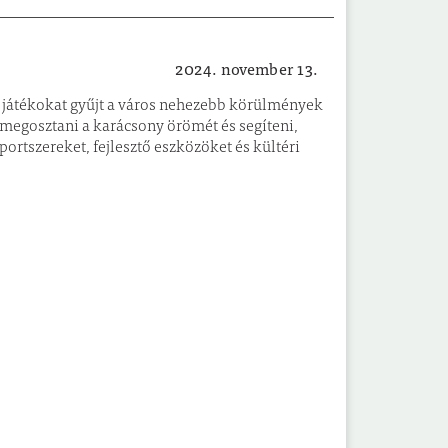
2024. november 13.
Ünnep
s játékokat gyűjt a város nehezebb körülmények
 megosztani a karácsony örömét és segíteni,
portszereket, fejlesztő eszközöket és kültéri