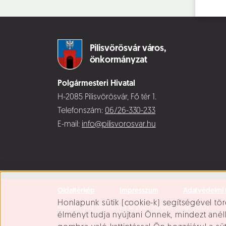
Pilisvörösvár város,
önkormányzat
Polgármesteri Hivatal
H-2085 Pilisvörösvár, Fő tér 1.
Telefonszám:
06/26-330-233
E-mail:
info@pilisvorosvar.hu
Oldaltérkép
Impresszum
Adatvédelmi 
Süti beállítások
Honlapunk sütik (cookie-k) segítségével tör
Minden jog fenntartva © 2026 Pilisvörösvár Város
élményt tudja nyújtani Önnek, mindezt ané