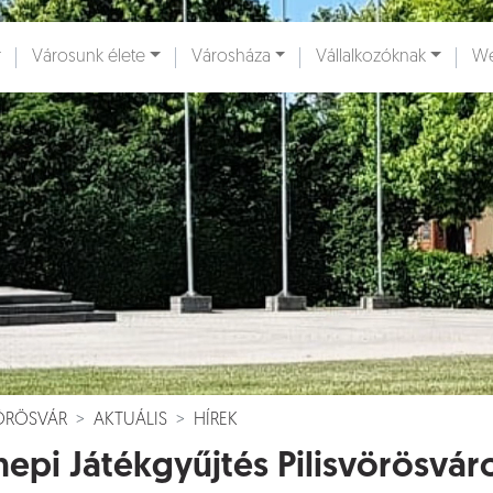
Városunk élete
Városháza
Vállalkozóknak
We
ények [
]
Dokumentumok [
]
VÖRÖSVÁR
AKTUÁLIS
HÍREK
epi Játékgyűjtés Pilisvörösvár