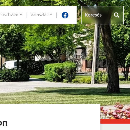
rischwar
Választás
Aloldalak [
]
on