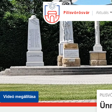
Aktuális
Pilisvörösvár
Ugrás a fő tartalomhoz
Hírek [
]
Esem
PILIS
Videó megállítása
Ünn