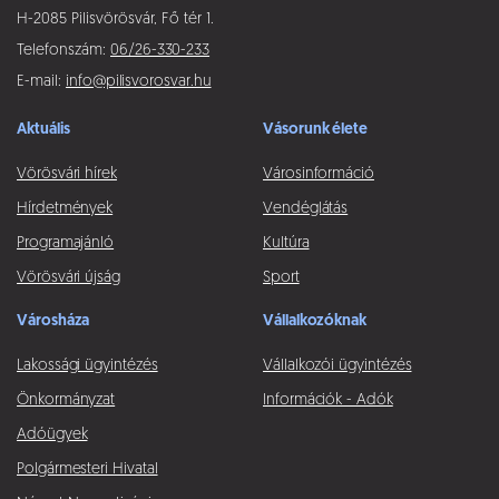
H-2085 Pilisvörösvár, Fő tér 1.
Telefonszám:
06/26-330-233
E-mail:
info@pilisvorosvar.hu
Aktuális
Vásorunk élete
Vörösvári hírek
Városinformáció
Hírdetmények
Vendéglátás
Programajánló
Kultúra
Vörösvári újság
Sport
Városháza
Vállalkozóknak
Lakossági ügyintézés
Vállalkozói ügyintézés
Önkormányzat
Információk - Adók
Adóügyek
Polgármesteri Hivatal