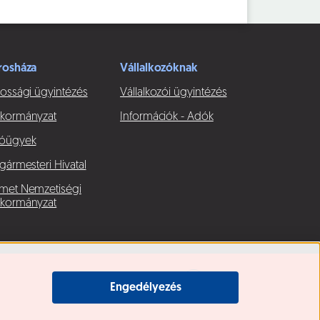
rosháza
Vállalkozóknak
ossági ügyintézés
Vállalkozói ügyintézés
kormányzat
Információk - Adók
óügyek
gármesteri Hivatal
met Nemzetiségi
kormányzat
Engedélyezés