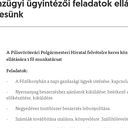
zügyi ügyintézői feladatok ell
resünk
A Pilisvörösvári Polgármesteri Hivatal
felvételre keres kö
ellátására 1 fő munkatársat
Feladatok:
· A Főzőkonyhán a napi gazdasági ügyek intézése, kapcsolatt
· Nyersanyag beszerzéshez ajánlatok kiküldése, beérkező a
előkészítése, kiküldése.
· Negyedéves tisztítószer beszerzés lebonyolítása.
· Számlák továbbítása utalásra, könyvelésre. Szállítólevele