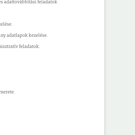
 adattovábbítási feladatok.
elése.
ny adatlapok kezelése.
ztratív feladatok.
merete.