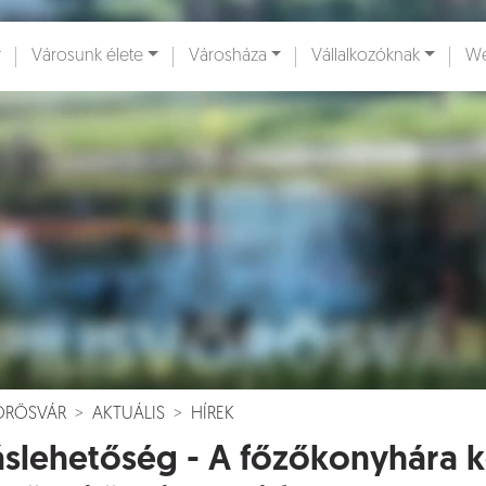
Városunk élete
Városháza
Vállalkozóknak
We
ények [
]
Dokumentumok [
]
VÖRÖSVÁR
AKTUÁLIS
HÍREK
áslehetőség - A főzőkonyhára k