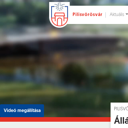
Aktuális
Pilisvörösvár
Ugrás a fő tartalomhoz
Hírek [
]
Esem
PILIS
Videó megállítása
Áll