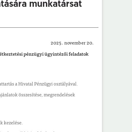
átására munkatársat
2025. november 20.
Intézményi állásajánlatok
zétkeztetési pénzügyi ügyintézői feladatok
artás a Hivatal Pénzügyi osztályával.
jánlatok összesítése, megrendelések
k kezelése.