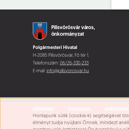
Pilisvörösvár város,
önkormányzat
Polgármesteri Hivatal
H-2085 Pilisvörösvár, Fő tér 1.
Telefonszám:
06/26-330-233
E-mail:
info@pilisvorosvar.hu
Oldaltérkép
Impresszum
Adatvédelmi 
Süti beállítások
Honlapunk sütik (cookie-k) segítségével tör
Minden jog fenntartva © 2026 Pilisvörösvár Város
élményt tudja nyújtani Önnek, mindezt ané