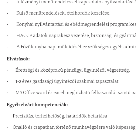
· Intézményi menürendeléssel kapcsolatos nyilvántartási és
· Külső menürendelések, ételhordók kezelése.
· Konyhai nyilvántartási és ebédmegrendelési program kez
· HACCP adatok naprakész vezetése, biztonsági és gyártmá
· A Főzőkonyha napi működéséhez szükséges egyéb adminis
Elvárások:
- Érettségi és középfokú pénzügyi ügyintézői végzettség.
- 1-2 éves gazdasági ügyintézői szakmai tapasztalat.
- MS Office word és excel megbízható felhasználói szintű is
Egyéb elvárt kompetenciák:
- Precizitás, terhelhetőség, határidők betartása
- Önálló és csapatban történő munkavégzésre való képesség