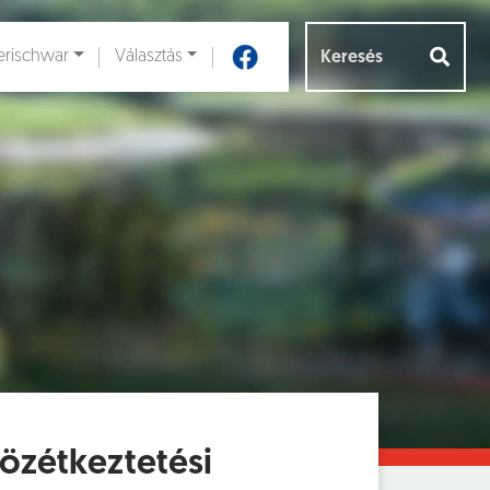
rischwar
Választás
Aloldalak [
]
özétkeztetési