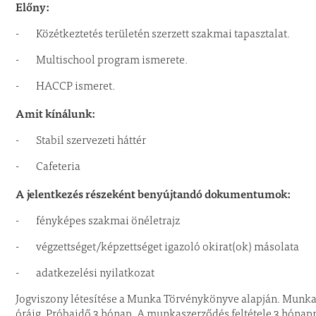
Előny:
- Közétkeztetés területén szerzett szakmai tapasztalat.
- Multischool program ismerete.
- HACCP ismeret.
Amit kínálunk:
- Stabil szervezeti háttér
- Cafeteria
A jelentkezés részeként benyújtandó dokumentumok:
- fényképes szakmai önéletrajz
- végzettséget/képzettséget igazoló okirat(ok) másolata
- adatkezelési nyilatkozat
Jogviszony létesítése a Munka Törvénykönyve alapján. Munk
óráig. Próbaidő 3 hónap. A munkaszerződés feltétele 3 hónapn