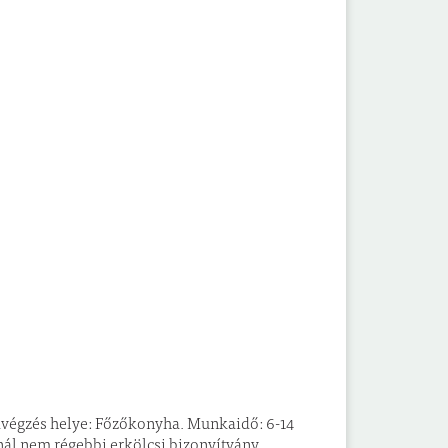
avégzés helye: Főzőkonyha. Munkaidő: 6-14
ál nem régebbi erkölcsi bizonyítvány,