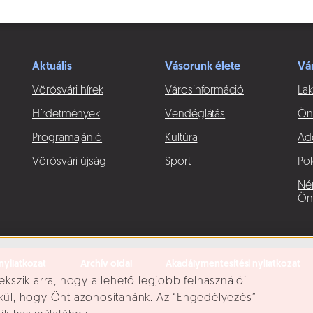
Aktuális
Vásorunk élete
Vá
Vörösvári hírek
Városinformáció
Lak
Hírdetmények
Vendéglátás
Ön
Programajánló
Kultúra
Ad
Vörösvári újság
Sport
Pol
Né
Ön
nyilatkozat
Archív oldal
Akadálymentesítési nyilatkozat
ekszik arra, hogy a lehető legjobb felhasználói
lkül, hogy Önt azonosítanánk. Az “Engedélyezés”