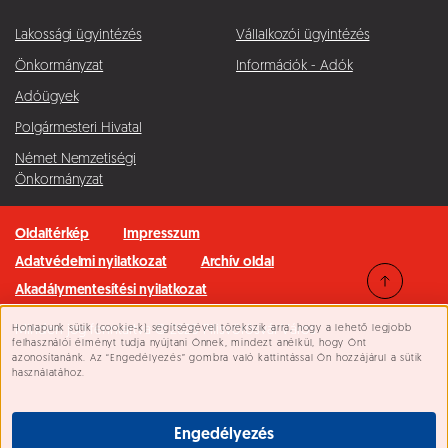
Lakossági ügyintézés
Vállalkozói ügyintézés
Önkormányzat
Információk - Adók
Adóügyek
Polgármesteri Hivatal
Német Nemzetiségi
Önkormányzat
Oldaltérkép
Impresszum
Adatvédelmi nyilatkozat
Archív oldal
Akadálymentesítési nyilatkozat
Honlapunk sütik (cookie-k) segítségével törekszik arra, hogy a lehető legjobb
Minden jog fenntartva © 2026 Pilisvörösvár Város
Süti beállítások
felhasználói élményt tudja nyújtani Önnek, mindezt anélkül, hogy Önt
azonosítanánk. Az “Engedélyezés” gombra való kattintással Ön hozzájárul a sütik
használatához.
Engedélyezés