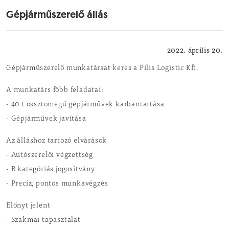
Gépjárműszerelő állás
Helyi vállalkozók állásajánlatai
2022. április 20.
Gépjárműszerelő munkatársat keres a Pilis Logistic Kft.
A munkatárs főbb feladatai:
- 40 t össztömegű gépjárművek karbantartása
- Gépjárművek javítása
Az álláshoz tartozó elvárások
- Autószerelői végzettség
- B kategóriás jogosítvány
- Precíz, pontos munkavégzés
Előnyt jelent
- Szakmai tapasztalat