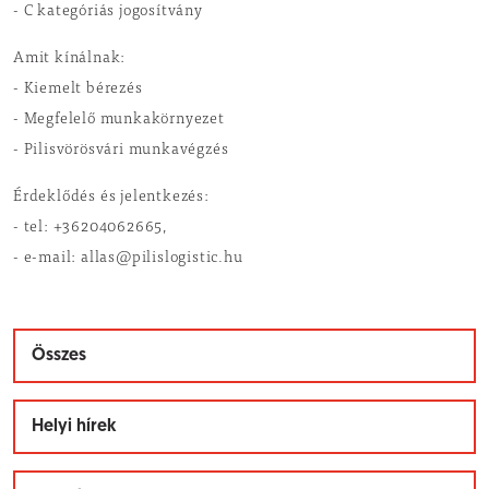
- C kategóriás jogosítvány
Amit kínálnak:
- Kiemelt bérezés
- Megfelelő munkakörnyezet
- Pilisvörösvári munkavégzés
Érdeklődés és jelentkezés:
- tel: +36204062665,
- e-mail: allas@pilislogistic.hu
Összes
Helyi hírek