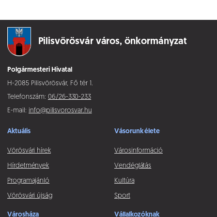
Pilisvörösvár város,
önkormányzat
Polgármesteri Hivatal
H-2085 Pilisvörösvár, Fő tér 1.
Telefonszám:
06/26-330-233
E-mail:
info@pilisvorosvar.hu
Aktuális
Vásorunk élete
Vörösvári hírek
Városinformáció
Hírdetmények
Vendéglátás
Programajánló
Kultúra
Vörösvári újság
Sport
Városháza
Vállalkozóknak