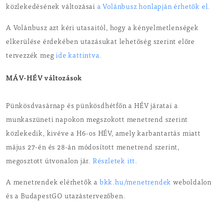
közlekedésének változásai
a Volánbusz honlapján érhetők el.
A Volánbusz azt kéri utasaitól, hogy a kényelmetlenségek
elkerülése érdekében utazásukat lehetőség szerint előre
tervezzék meg
ide kattintva.
MÁV-HÉV változások
Pünkösdvasárnap és pünkösdhétfőn a HÉV járatai a
munkaszüneti napokon megszokott menetrend szerint
közlekedik, kivéve a H6-os HÉV, amely karbantartás miatt
május 27-én és 28-án módosított menetrend szerint,
megosztott útvonalon jár.
Részletek itt.
A menetrendek elérhetők a
bkk.hu/menetrendek
weboldalon
és a BudapestGO utazástervezőben.