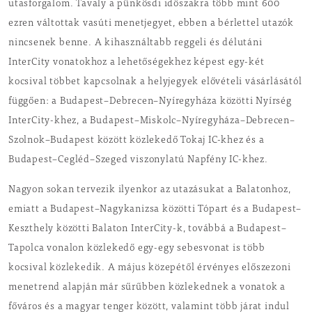
utasforgalom. Tavaly a pünkösdi időszakra több mint 600
ezren váltottak vasúti menetjegyet, ebben a bérlettel utazók
nincsenek benne. A kihasználtabb reggeli és délutáni
InterCity vonatokhoz a lehetőségekhez képest egy-két
kocsival többet kapcsolnak a helyjegyek elővételi vásárlásától
függően: a Budapest–Debrecen–Nyíregyháza közötti Nyírség
InterCity-khez, a Budapest–Miskolc–Nyíregyháza–Debrecen–
Szolnok–Budapest között közlekedő Tokaj IC-khez és a
Budapest–Cegléd–Szeged viszonylatú Napfény IC-khez.
Nagyon sokan tervezik ilyenkor az utazásukat a Balatonhoz,
emiatt a Budapest–Nagykanizsa közötti Tópart és a Budapest–
Keszthely közötti Balaton InterCity-k, továbbá a Budapest–
Tapolca vonalon közlekedő egy-egy sebesvonat is több
kocsival közlekedik. A május közepétől érvényes előszezoni
menetrend alapján már sűrűbben közlekednek a vonatok a
főváros és a magyar tenger között, valamint több járat indul