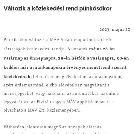
Változik a közlekedési rend pünkösdkor
Közlekedés
2023. május 27.
Pünkösdkor változik a MÁV-Volán-csoporthoz tartozó
május 28-án
társaságok közlekedési rendje. A vonatok
vasárnap az ünnepnapra, 29-én hétfőn a vasárnapra, 30-án
kedden már a munkanapokra érvényes menetrend szerint
közlekednek.
Jelentősen megnövekedhet az utasforgalom,
ezért érdemes minél előbb elővételben megváltani a
menetjegyeket, vagy használni az automatákat, az online
jegyvásárlást az Elvirán vagy a MÁV applikációban is -
olvasható a MÁV Zrt. közleményében.
Várhatóan jelentősen megnő az ünnepek alatt az