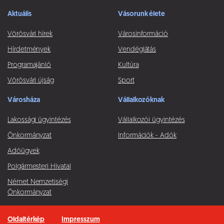
Aktuális
Vásorunk élete
Vörösvári hírek
Városinformáció
Hírdetmények
Vendéglátás
Programajánló
Kultúra
Vörösvári újság
Sport
Városháza
Vállalkozóknak
Lakossági ügyintézés
Vállalkozói ügyintézés
Önkormányzat
Információk - Adók
Adóügyek
Polgármesteri Hivatal
Német Nemzetiségi
Önkormányzat
Oldaltérkép
Impresszum