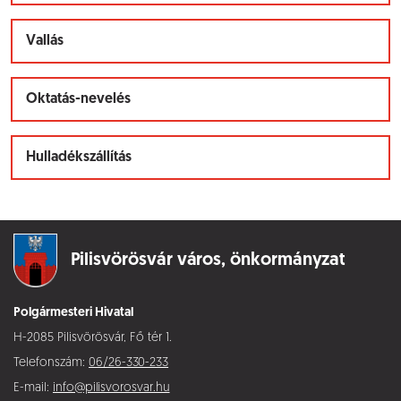
Vallás
Oktatás-nevelés
Hulladékszállítás
Pilisvörösvár város,
önkormányzat
Polgármesteri Hivatal
H-2085 Pilisvörösvár, Fő tér 1.
Telefonszám:
06/26-330-233
E-mail:
info@pilisvorosvar.hu