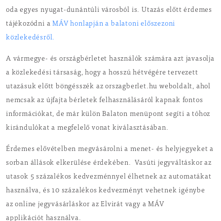
oda egyes nyugat-dunántúli városból is. Utazás előtt érdemes
tájékozódni a
MÁV honlapján a balatoni előszezoni
közlekedésről.
A vármegye- és országbérletet használók számára azt javasolja
a közlekedési társaság, hogy a hosszú hétvégére tervezett
utazásuk előtt böngésszék az orszagberlet.hu weboldalt, ahol
nemcsak az újfajta bérletek felhasználásáról kapnak fontos
információkat, de már külön Balaton menüpont segíti a tóhoz
kirándulókat a megfelelő vonat kiválasztásában.
Érdemes elővételben megvásárolni a menet- és helyjegyeket a
sorban állások elkerülése érdekében. Vasúti jegyváltáskor az
utasok 5 százalékos kedvezménnyel élhetnek az automatákat
használva, és 10 százalékos kedvezményt vehetnek igénybe
az online jegyvásárláskor az Elvirát vagy a MÁV
applikációt használva.