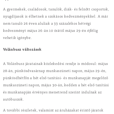
A gyermekek, családosok, tanulók, diák- és felnőtt csoportok,
nyugdíjasok is élhetnek a szokásos kedvezményekkel. A már
nem tanuló 26 éven aluliak a 33 százalékos hétvégi
kedvezményt május 26-án 10 órától május 29-én éjfélig
vehetik igénybe.
Volánbusz változások
A Volánbusz járatainak közlekedési rendje is módosul: május
28-án, pünkösdvasárnap munkaszüneti napon, május 29-én,
pünkösdhétfőn a hét első tanítási- és munkanapját megelőző
munkaszüneti napon, május 30-án, kedden a hét első tanítási
és munkanapján érvényes menetrend szerint indulnak az
autóbuszok.
A további részletek, valamint az áruházakat érintő járatok