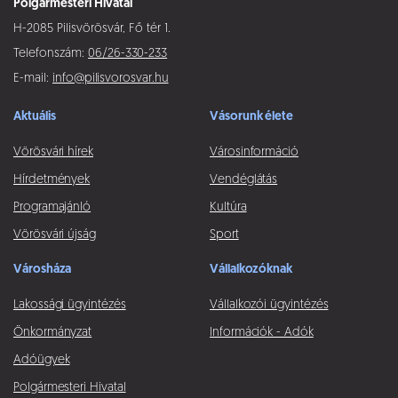
Polgármesteri Hivatal
H-2085 Pilisvörösvár, Fő tér 1.
Telefonszám:
06/26-330-233
E-mail:
info@pilisvorosvar.hu
Aktuális
Vásorunk élete
Vörösvári hírek
Városinformáció
Hírdetmények
Vendéglátás
Programajánló
Kultúra
Vörösvári újság
Sport
Városháza
Vállalkozóknak
Lakossági ügyintézés
Vállalkozói ügyintézés
Önkormányzat
Információk - Adók
Adóügyek
Polgármesteri Hivatal