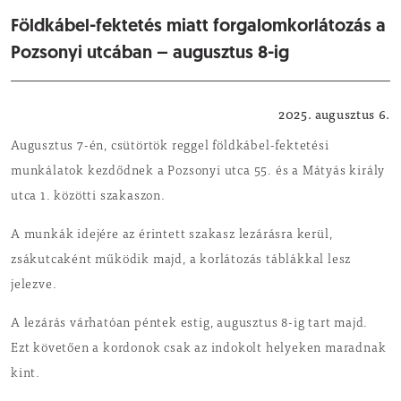
Földkábel-fektetés miatt forgalomkorlátozás a
Pozsonyi utcában – augusztus 8-ig
Közlekedés
2025. augusztus 6.
Augusztus 7-én, csütörtök reggel földkábel-fektetési
munkálatok kezdődnek a Pozsonyi utca 55. és a Mátyás király
utca 1. közötti szakaszon.
A munkák idejére az érintett szakasz lezárásra kerül,
zsákutcaként működik majd, a korlátozás táblákkal lesz
jelezve.
A lezárás várhatóan péntek estig, augusztus 8-ig tart majd.
Ezt követően a kordonok csak az indokolt helyeken maradnak
kint.