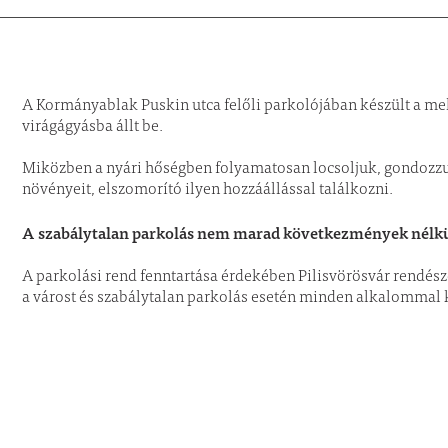
A Kormányablak Puskin utca felőli parkolójában készült a mel
virágágyásba állt be.
Miközben a nyári hőségben folyamatosan locsoljuk, gondozzuk
növényeit, elszomorító ilyen hozzáállással találkozni.
A szabálytalan parkolás nem marad következmények nélkü
A parkolási rend fenntartása érdekében Pilisvörösvár rendész
a várost és szabálytalan parkolás esetén minden alkalommal 