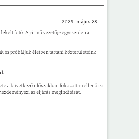
2026. május 28.
Közlekedés
lékelt fotó. A jármű vezetője egyszerűen a
 és próbáljuk életben tartani közterületeink
l.
ete a következő időszakban fokozottan ellenőrzi
kezdeményezi az eljárás megindítását.