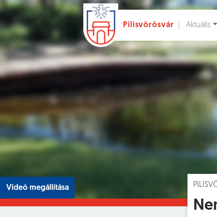
Aktuális
Pilisvörösvár
Ugrás a fő tartalomhoz
Hírek [
]
Esem
PILIS
Videó megállítása
Nem