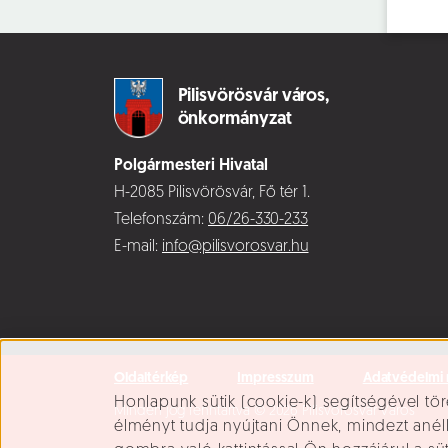
Pilisvörösvár város,
önkormányzat
Polgármesteri Hivatal
H-2085 Pilisvörösvár, Fő tér 1.
Telefonszám:
06/26-330-233
E-mail:
info@pilisvorosvar.hu
Oldaltérkép
Impresszum
Adatvédelmi 
Süti beállítások
Honlapunk sütik (cookie-k) segítségével tör
Minden jog fenntartva © 2026 Pilisvörösvár Város
élményt tudja nyújtani Önnek, mindezt ané