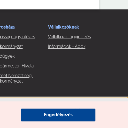
rosháza
Vállalkozóknak
ossági ügyintézés
Vállalkozói ügyintézés
kormányzat
Információk - Adók
óügyek
gármesteri Hivatal
met Nemzetiségi
kormányzat
Engedélyezés