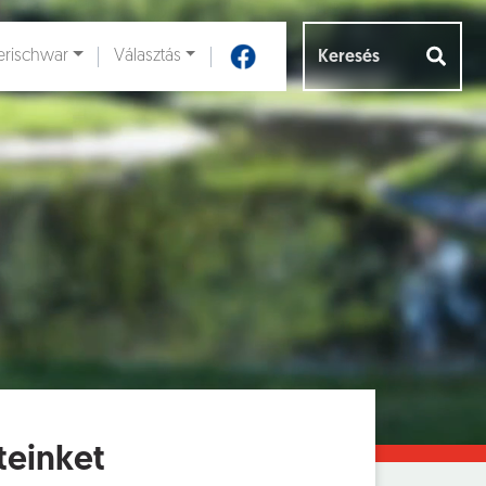
rischwar
Választás
Aloldalak [
]
teinket