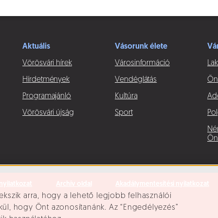
Aktuális
Vásorunk élete
Vá
Vörösvári hírek
Városinformáció
Lak
Hírdetmények
Vendéglátás
Ön
Programajánló
Kultúra
Ad
Vörösvári újság
Sport
Pol
Né
Ön
nyilatkozat
Archív oldal
Akadálymentesítési nyilatkozat
ekszik arra, hogy a lehető legjobb felhasználói
lkül, hogy Önt azonosítanánk. Az “Engedélyezés”