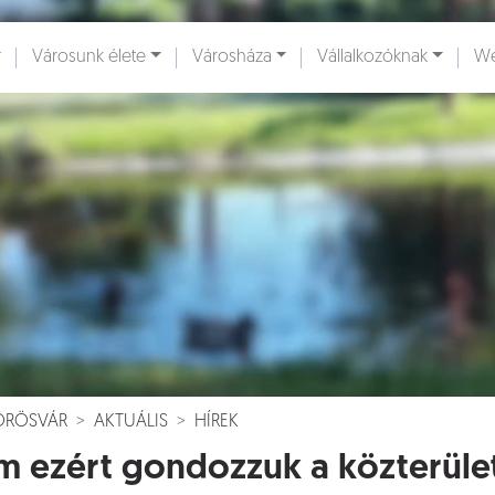
Városunk élete
Városháza
Vállalkozóknak
We
ények [
]
Dokumentumok [
]
VÖRÖSVÁR
AKTUÁLIS
HÍREK
 ezért gondozzuk a közterüle