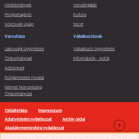
Hírdetmények
Vendéglátás
Programajánló
Kultúra
Vörösvári újság
Sport
Városháza
Vállalkozóknak
Lakossági ügyintézés
Vállalkozói ügyintézés
Önkormányzat
Információk - Adók
Adóügyek
Polgármesteri Hivatal
Német Nemzetiségi
Önkormányzat
Oldaltérkép
Impresszum
Adatvédelmi nyilatkozat
Archív oldal
Akadálymentesítési nyilatkozat