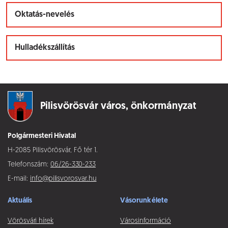
Oktatás-nevelés
Hulladékszállítás
Pilisvörösvár város,
önkormányzat
Polgármesteri Hivatal
H-2085 Pilisvörösvár, Fő tér 1.
Telefonszám:
06/26-330-233
E-mail:
info@pilisvorosvar.hu
Aktuális
Vásorunk élete
Vörösvári hírek
Városinformáció