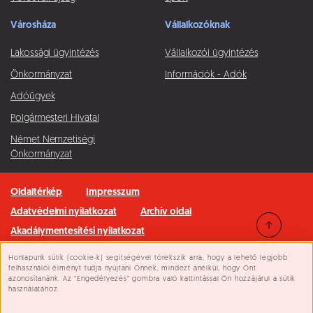
Városháza
Vállalkozóknak
Lakossági ügyintézés
Vállalkozói ügyintézés
Önkormányzat
Információk - Adók
Adóügyek
Polgármesteri Hivatal
Német Nemzetiségi
Önkormányzat
Oldaltérkép
Impresszum
Adatvédelmi nyilatkozat
Archív oldal
Akadálymentesítési nyilatkozat
Honlapunk sütik (cookie-k) segítségével törekszik arra, hogy a lehető legjobb
Minden jog fenntartva © 2026 Pilisvörösvár Város
Süti beállítások
felhasználói élményt tudja nyújtani Önnek, mindezt anélkül, hogy Önt
azonosítanánk. Az “Engedélyezés” gombra való kattintással Ön hozzájárul a sütik
használatához.