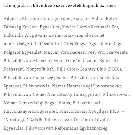
Támogatást a következő szervezetek kapnak az idén:
Adenssa Kh. Sporttánc Egyesület, Fiatal és Vidám Retró
Társaság Közéleti Egyesület, Kovács László Kertbarát Kör,
Kulturális Alapítvány a Pilisvörösváron élő német
nemzetiségért, Látássérültek Pilis Völgye Egyesülete, Liget
Polgárőr Egyesület, Magyar Vöröskereszt Pest Vm. Szervezete
Pilisvörösvári Alapszervezete, Oxigén Úszó- és Sportsuli
Közhasznú Nonprofit Kft., Pilis Cross-Country Club (PCCC),
Pilisvörösvári Horgászegyesület, Pilisvörösvári Kézilabda
Sportkör, Pilisvörösvári Német Nemzetiségi Fúvószenekar,
Pilisvörösvári Német Nemzetiségi Táncegyüttes, Pilisvörösvári
Német Nemzetiségi Vegyeskórus, Pilisvörösvári
Hagyományőrző Egyesület, Pilisvörösvári Nyugdíjas Klub +
"Nosztalgia" Dalkör, Pilisvörösvári Önkéntes Tűzoltó
Egyesület, Pilisvörösvári Református Egyházközség,