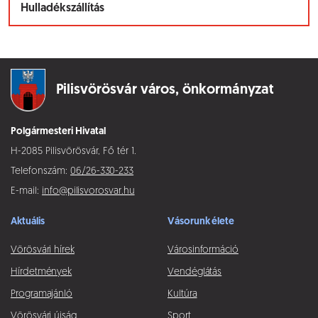
Hulladékszállítás
Pilisvörösvár város,
önkormányzat
Polgármesteri Hivatal
H-2085 Pilisvörösvár, Fő tér 1.
Telefonszám:
06/26-330-233
E-mail:
info@pilisvorosvar.hu
Aktuális
Vásorunk élete
Vörösvári hírek
Városinformáció
Hírdetmények
Vendéglátás
Programajánló
Kultúra
Vörösvári újság
Sport