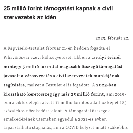
25 millió forint támogatást kapnak a civil
szervezetek az idén
Közösség
2023. február 22.
A Képviselő-testület február 21-én kedden fogadta el
a tavalyi évinél
Pilisvörösvár ezévi költségvetését. Ebben
mintegy 5 millió forinttal magasabb összegű támogatást
javasolt a városvezetés a civil szervezetek munkájának
segítésére,
2023-ban
melyet a Testület el is fogadott. A
kiosztható keretösszeg így már 25 millió forint,
ami 2019-
ben a ciklus elején átvett 11 millió forintos adathoz képet 125
százalékos növekedést jelent. A támogatási összegek
emelkedésének ütemében egyedül a 2021-es évben
tapasztalható stagnálás, ami a COVID helyzet miatt szűkebbre