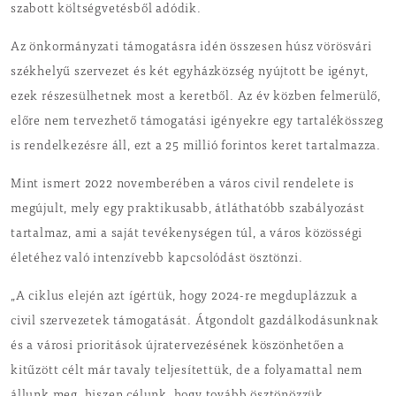
szabott költségvetésből adódik.
Az önkormányzati támogatásra idén összesen húsz vörösvári
székhelyű szervezet és két egyházközség nyújtott be igényt,
ezek részesülhetnek most a keretből. Az év közben felmerülő,
előre nem tervezhető támogatási igényekre egy tartalékösszeg
is rendelkezésre áll, ezt a 25 millió forintos keret tartalmazza.
Mint ismert 2022 novemberében a város civil rendelete is
megújult, mely egy praktikusabb, átláthatóbb szabályozást
tartalmaz, ami a saját tevékenységen túl, a város közösségi
életéhez való intenzívebb kapcsolódást ösztönzi.
„A ciklus elején azt ígértük, hogy 2024-re megduplázzuk a
civil szervezetek támogatását. Átgondolt gazdálkodásunknak
és a városi prioritások újratervezésének köszönhetően a
kitűzött célt már tavaly teljesítettük, de a folyamattal nem