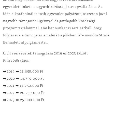
állunk meg, hiszen célunk, hogy tovább ösztönözzük
egyesületeinket a nagyobb közösségi szerepvállalásra. Az
idén a korábbinál is több egyesület pályázott, összesen jóval
nagyobb támogatási igénnyel és gazdagabb közösségi
programtartalommal, ami bennünket is arra sarkall, hogy
folytassuk a támogatás emelését a jövőben is”– mondta Strack
Bernadett alpolgármester.
Civil szervezetek támogatása 2019 és 2023 között
Pilisvörösváron
➡️2019 ➡️ 11.058.000 Ft
➡️2020 ➡️ 14.750.000 Ft
➡️2021 ➡️ 14.750.000 Ft
➡️2022 ➡️ 20.250.000 Ft
➡️2023 ➡️ 25.000.000 Ft