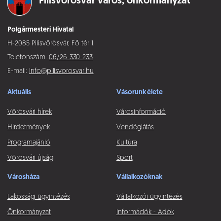
Pilisvörösvár város,
önkormányzat
Polgármesteri Hivatal
H-2085 Pilisvörösvár, Fő tér 1.
Telefonszám:
06/26-330-233
E-mail:
info@pilisvorosvar.hu
Aktuális
Vásorunk élete
Vörösvári hírek
Városinformáció
Hírdetmények
Vendéglátás
Programajánló
Kultúra
Vörösvári újság
Sport
Városháza
Vállalkozóknak
Lakossági ügyintézés
Vállalkozói ügyintézés
Önkormányzat
Információk - Adók