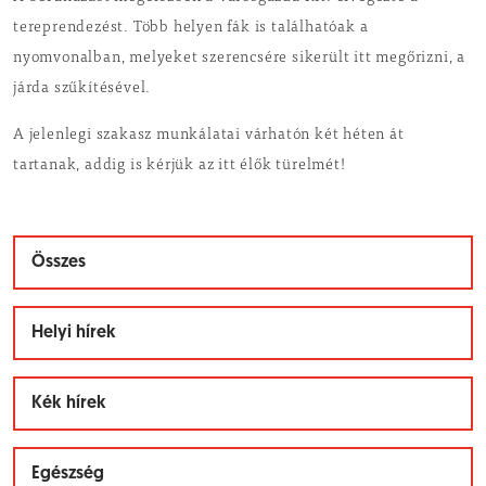
tereprendezést. Több helyen fák is találhatóak a
nyomvonalban, melyeket szerencsére sikerült itt megőrizni, a
járda szűkítésével.
A jelenlegi szakasz munkálatai várhatón két héten át
tartanak, addig is kérjük az itt élők türelmét!
Összes
Helyi hírek
Kék hírek
Egészség