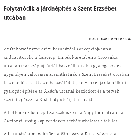
Folytatódik a járdaépítés a Szent Erzsébet
utcában
Városfejlesztés
2021. szeptember 24.
Az Önkormányzat ezévi beruházási koncepciójában a
járdaépítéseké a főszerep. Ennek keretében a Csobánkai
utcában már szép új járdát használhatnak a gyalogosok és
ugyanilyen változásra számíthatnak a Szent Erzsébet utcában
közlekedők is. Itt az elhasználódott, helyenkét járda nélküli
gyalogút építése az Akácfa utcánál kezdődött és a tervek
szerint egészen a Kisfaludy utcáig tart majd.
A hétfőn kezdődő építési szakaszban a Nagy Imre utcától a
Gárdonyi utcáig kap rendezett térkőburkolatot a felület.
A beruházást megelőzően a Városgazda Kft. elvégezte a